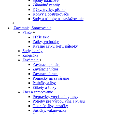
Spony hadicové
Záhradné ventily
Dýzy, trysky, pištole
Konvy a postrekovače
Sudy a nádoby na zavlažovanie
+
Zaváranie, Spracovanie
Fľaše
+
Fľaše sklo
Zátky, vrchnáky
Kvasné zátky, kefy, nálepky
Sudy, barely
Zabíjačka
Zaváranie
+
Zaváracie poháre
Zaváracie víčka
Zaváracie hrnce
Pomôcky na zaváranie
Pasiráky a lisy
Etikety a štítky
Zber a spracovanie
+
Prepravky, vrecia a big bagy
Potreby pre výrobu vína a kvasu
Oberače, lisy, rezačky
Sušičky, vákuovačky