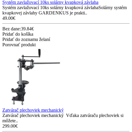
Systém zavlažovací 10ks solárny kvapková závlaha
Systém zavlažovací 10ks solárny kvapková závlahaSolárny systém
kvapkovej závlahy GARDENKUS je prakti..
49.00€
Bez dane:39.84€
Pridať do košíka
Pridať do zoznamu želaní
Porovnať produkt
Zatvárač plechoviek mechanický
Zatvárač plechoviek mechanický Vďaka zatváraču plechoviek si
môžete..
299.00€