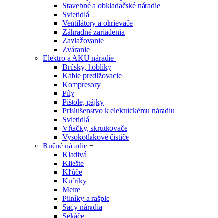
Stavebné a obkladačské náradie
Svietidlá
Ventilátory a ohrievače
Záhradné zariadenia
Zavlažovanie
Zváranie
Elektro a AKU náradie
+
Brúsky, hoblíky
Káble predlžovacie
Kompresory
Píly
Pištole, pájky
Príslušenstvo k elektrickému náradiu
Svietidlá
Vŕtačky, skrutkovače
Vysokotlakové čističe
Ručné náradie
+
Kladivá
Kliešte
Kľúče
Kufríky
Metre
Pilníky a rašple
Sady náradia
Sekáče