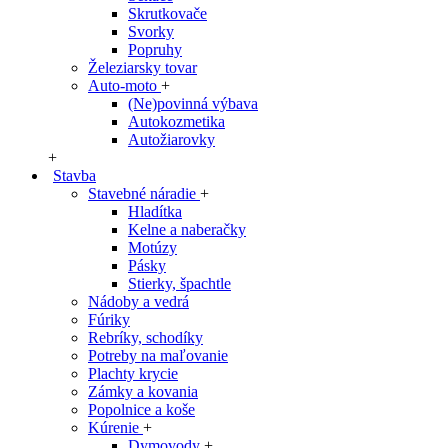
Skrutkovače
Svorky
Popruhy
Železiarsky tovar
Auto-moto
+
(Ne)povinná výbava
Autokozmetika
Autožiarovky
+
Stavba
Stavebné náradie
+
Hladítka
Kelne a naberačky
Motúzy
Pásky
Stierky, špachtle
Nádoby a vedrá
Fúriky
Rebríky, schodíky
Potreby na maľovanie
Plachty krycie
Zámky a kovania
Popolnice a koše
Kúrenie
+
Dymovody
+