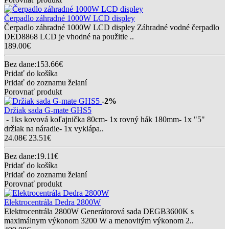
Čerpadlo záhradné 1000W LCD displey
Čerpadlo záhradné 1000W LCD displey Záhradné vodné čerpadlo
DED8868 LCD je vhodné na použitie ..
189.00€
Bez dane:153.66€
Pridať do košíka
Pridať do zoznamu želaní
Porovnať produkt
-2%
Držiak sada G-mate GHS5
- 1ks kovová koľajnička 80cm- 1x rovný hák 180mm- 1x "5"
držiak na náradie- 1x vyklápa..
24.08€
23.51€
Bez dane:19.11€
Pridať do košíka
Pridať do zoznamu želaní
Porovnať produkt
Elektrocentrála Dedra 2800W
Elektrocentrála 2800W Generátorová sada DEGB3600K s
maximálnym výkonom 3200 W a menovitým výkonom 2..