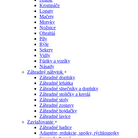
Krompáče
Lopaty
Mačety
Motyky
Nožnice
Ohrablá
Píly
Rýle
Sekery
Vidly
Fúriky a vozíky
Násady
Záhradný nábytok
+
Záhradné doplnky
Záhradné lehátka
Záhradné slnečníky a doplnky
Záhradné stoličky a kreslá
Záhradné stoly
Záhradné zostavy
Záhradné hojdačky
Záhradné lavice
Zavlažovanie
+
Záhradné hadice
Adaptére, redukcie, spojky, rýchlospojky