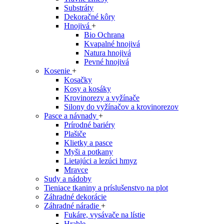
Substráty
Dekoračné kôry
Hnojivá
+
Bio Ochrana
Kvapalné hnojivá
Natura hnojivá
Pevné hnojivá
Kosenie
+
Kosačky
Kosy a kosáky
Krovinorezy a vyžínače
Silony do vyžínačov a krovinorezov
Pasce a návnady
+
Prírodné bariéry
Plašiče
Klietky a pasce
Myši a potkany
Lietajúci a lezúci hmyz
Mravce
Sudy a nádoby
Tieniace tkaniny a príslušenstvo na plot
Záhradné dekorácie
Záhradné náradie
+
Fukáre, vysávače na lístie
Hrable