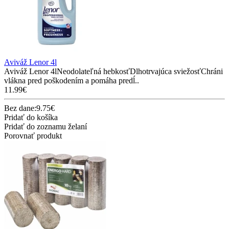
Aviváž Lenor 4l
Aviváž Lenor 4lNeodolateľná hebkosťDlhotrvajúca sviežosťChráni
vlákna pred poškodením a pomáha predĺ..
11.99€
Bez dane:9.75€
Pridať do košíka
Pridať do zoznamu želaní
Porovnať produkt