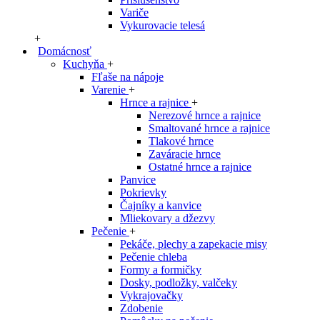
Variče
Vykurovacie telesá
+
Domácnosť
Kuchyňa
+
Fľaše na nápoje
Varenie
+
Hrnce a rajnice
+
Nerezové hrnce a rajnice
Smaltované hrnce a rajnice
Tlakové hrnce
Zaváracie hrnce
Ostatné hrnce a rajnice
Panvice
Pokrievky
Čajníky a kanvice
Mliekovary a džezvy
Pečenie
+
Pekáče, plechy a zapekacie misy
Pečenie chleba
Formy a formičky
Dosky, podložky, valčeky
Vykrajovačky
Zdobenie