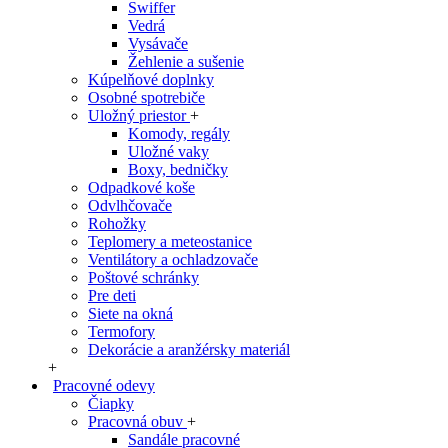
Swiffer
Vedrá
Vysávače
Žehlenie a sušenie
Kúpelňové doplnky
Osobné spotrebiče
Uložný priestor
+
Komody, regály
Uložné vaky
Boxy, bedničky
Odpadkové koše
Odvlhčovače
Rohožky
Teplomery a meteostanice
Ventilátory a ochladzovače
Poštové schránky
Pre deti
Siete na okná
Termofory
Dekorácie a aranžérsky materiál
+
Pracovné odevy
Čiapky
Pracovná obuv
+
Sandále pracovné