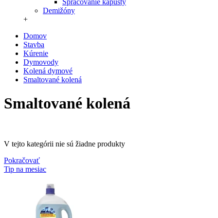
Spracovanie kapusty
Demižóny
+
Domov
Stavba
Kúrenie
Dymovody
Kolená dymové
Smaltované kolená
Smaltované kolená
V tejto kategórii nie sú žiadne produkty
Pokračovať
Tip na mesiac