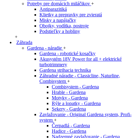
Potreby pre domácich miláčikov
+
Antiparazitiká
Klietky a prepravky pre zvieratá
Misky a napájačky
Obojky, vodítka, postroje
Podstieľky a hobliny
+
Záhrada
Gardena - náradie
+
Gardena - robotické kosačky
Akusystém 18V Power for all + elektrické
turbotrimmery
Gardena strihacia technika
Záhradné náradie - Classicline, Naturline,
Combisystem
+
Combisystem - Gardena
Hrable - Gardena
Motyky - Gardena
Rýle a lopatky - Gardena
Sekery - Gardena
Zavlažovanie - Original Gardena system, Profi-
system
+
Čerpadlá - Gardena
Hadice - Gardena
Nadzemné zavlažovanie - Gardena