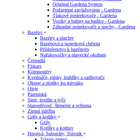
Original Gardena System
Podzemné zavlažovanie - Gardena
Tlakové postrekovače - Gardena
Vozíky a bubny na hadice - Gardena
Záhradné potrekovače a sprchy - Gardena
Bazény
+
Bazény a plachty
Bazénová a jazierková chémia
Príslušenstvo k bazénom
Nafukovačky a plavecké okuliare
Čerpadlá
Fiskars
Kompostéry
Kvetináče, misky, truhlíky a sadbovače
Okraje a plotíky ku trávniku
Oleje
Pareniská
Siete, textílie a tyče
Starostlivosť, štepenie a ochrana
Zimná údržba
Grily a kotlíky
+
Grily
Kotlíky a kotliny
Hnojivá, Substráty, Trávnik
+
Trávne zmesy