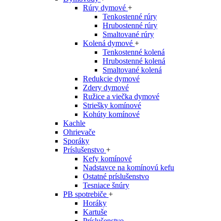
Rúry dymové
+
Tenkostenné rúry
Hrubostenné rúry
Smaltované rúry
Kolená dymové
+
Tenkostenné kolená
Hrubostenné kolená
Smaltované kolená
Redukcie dymové
Zdery dymové
Ružice a viečka dymové
Striešky komínové
Kohúty komínové
Kachle
Ohrievače
Sporáky
Príslušenstvo
+
Kefy komínové
Nadstavce na komínovú kefu
Ostatné príslušenstvo
Tesniace šnúry
PB spotrebiče
+
Horáky
Kartuše
Príslušenstvo