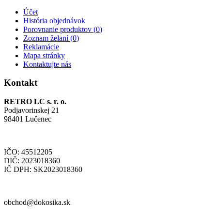
Účet
História objednávok
Porovnanie produktov (
0
)
Zoznam želaní (
0
)
Reklamácie
Mapa stránky
Kontaktujte nás
Kontakt
RETRO LC s. r. o.
Podjavorinskej 21
98401 Lučenec
IČO: 45512205
DIČ: 2023018360
IČ DPH: SK2023018360
obchod@dokosika.sk