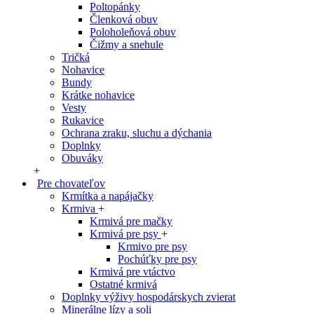
Poltopánky
Členková obuv
Poloholeňová obuv
Čižmy a snehule
Tričká
Nohavice
Bundy
Krátke nohavice
Vesty
Rukavice
Ochrana zraku, sluchu a dýchania
Doplnky
Obuváky
+
Pre chovateľov
Krmítka a napájačky
Krmiva
+
Krmivá pre mačky
Krmivá pre psy
+
Krmivo pre psy
Pochúťky pre psy
Krmivá pre vtáctvo
Ostatné krmivá
Doplnky výživy hospodárskych zvierat
Minerálne lízy a soli