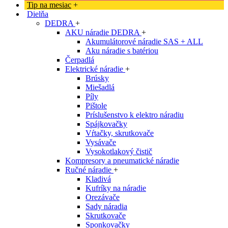
Tip na mesiac
+
Dielňa
DEDRA
+
AKU náradie DEDRA
+
Akumulátorové náradie SAS + ALL
Aku náradie s batériou
Čerpadlá
Elektrické náradie
+
Brúsky
Miešadlá
Píly
Pištole
Príslušenstvo k elektro náradiu
Spájkovačky
Vŕtačky, skrutkovače
Vysávače
Vysokotlakový čistič
Kompresory a pneumatické náradie
Ručné náradie
+
Kladivá
Kufríky na náradie
Orezávače
Sady náradia
Skrutkovače
Sponkovačky