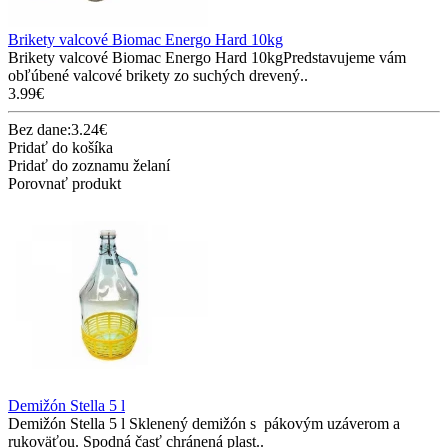
Brikety valcové Biomac Energo Hard 10kg
Brikety valcové Biomac Energo Hard 10kgPredstavujeme vám
obľúbené valcové brikety zo suchých drevený..
3.99€
Bez dane:3.24€
Pridať do košíka
Pridať do zoznamu želaní
Porovnať produkt
Demižón Stella 5 l
Demižón Stella 5 l Sklenený demižón s pákovým uzáverom a
rukoväťou. Spodná časť chránená plast..