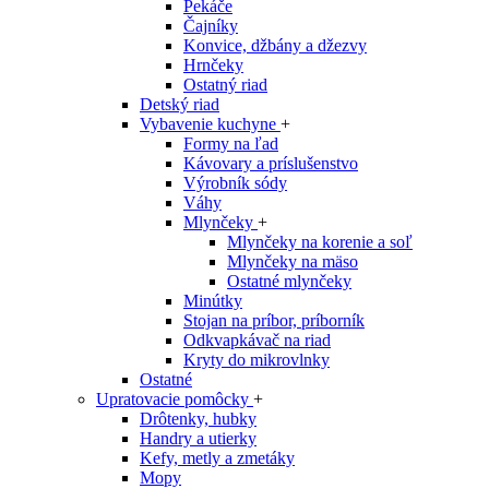
Pekáče
Čajníky
Konvice, džbány a džezvy
Hrnčeky
Ostatný riad
Detský riad
Vybavenie kuchyne
+
Formy na ľad
Kávovary a príslušenstvo
Výrobník sódy
Váhy
Mlynčeky
+
Mlynčeky na korenie a soľ
Mlynčeky na mäso
Ostatné mlynčeky
Minútky
Stojan na príbor, príborník
Odkvapkávač na riad
Kryty do mikrovlnky
Ostatné
Upratovacie pomôcky
+
Drôtenky, hubky
Handry a utierky
Kefy, metly a zmetáky
Mopy