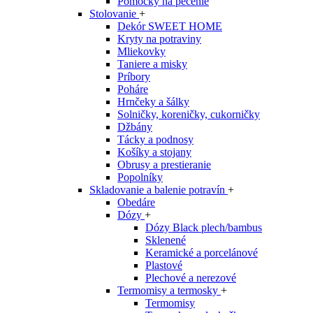
Pomôcky na pečenie
Stolovanie
+
Dekór SWEET HOME
Kryty na potraviny
Mliekovky
Taniere a misky
Príbory
Poháre
Hrnčeky a šálky
Solničky, koreničky, cukorničky
Džbány
Tácky a podnosy
Košíky a stojany
Obrusy a prestieranie
Popolníky
Skladovanie a balenie potravín
+
Obedáre
Dózy
+
Dózy Black plech/bambus
Sklenené
Keramické a porcelánové
Plastové
Plechové a nerezové
Termomisy a termosky
+
Termomisy