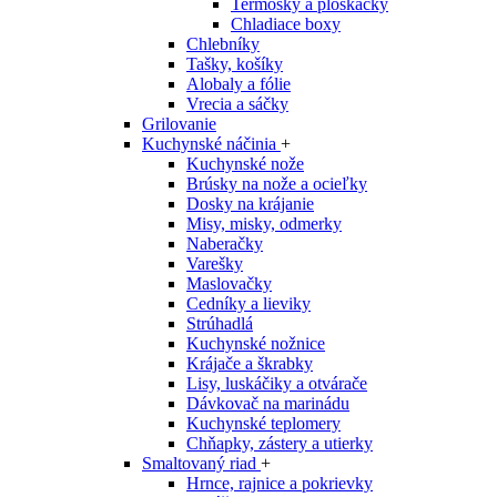
Termosky a ploskačky
Chladiace boxy
Chlebníky
Tašky, košíky
Alobaly a fólie
Vrecia a sáčky
Grilovanie
Kuchynské náčinia
+
Kuchynské nože
Brúsky na nože a ocieľky
Dosky na krájanie
Misy, misky, odmerky
Naberačky
Varešky
Maslovačky
Cedníky a lieviky
Strúhadlá
Kuchynské nožnice
Krájače a škrabky
Lisy, luskáčiky a otvárače
Dávkovač na marinádu
Kuchynské teplomery
Chňapky, zástery a utierky
Smaltovaný riad
+
Hrnce, rajnice a pokrievky