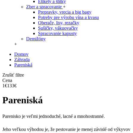
Etikety a štítky
Zber a spracovanie
+
Prepravky, vrecia a big bagy
Potreby pre výrobu vína a kvasu
Oberače, lisy, rezačky
Sušičky, vákuovačky
Spracovanie kapusty
Demižóny
+
Domov
Záhrada
Pareniská
Zrušiť filtre
Cena
1€
133€
Pareniská
Parenisko je veľmi jednoduché, lacné a mnohostranné.
Jeho veľkou výhodou je, že pestovanie je menej závislé od výkyvov