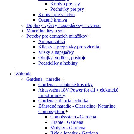
Krmivo pre psy
Pochúťky pre psy
Krmivá pre vtáctvo
Ostatné krmivá
Doplnky výživy hospodárskych zvierat
Minerálne lízy a soli
Potreby pre domácich miláčikov
+
Antiparazitiká
Klietky a prepravky pre zvieratá
Misky a napájačky
Obojky, vodítka, postroje
Podstieľky a hobliny
+
Záhrada
Gardena - náradie
+
Gardena - robotické kosačky
Akusystém 18V Power for all + elektrické
turbotrimmery
Gardena strihacia technika
Záhradné náradie - Classicline, Naturline,
Combisystem
+
Combisystem - Gardena
Hrable - Gardena
Motyky - Gardena
Rýle a lopatky - Gardena