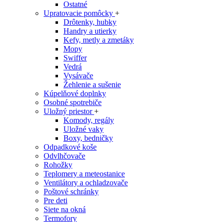
Ostatné
Upratovacie pomôcky
+
Drôtenky, hubky
Handry a utierky
Kefy, metly a zmetáky
Mopy
Swiffer
Vedrá
Vysávače
Žehlenie a sušenie
Kúpelňové doplnky
Osobné spotrebiče
Uložný priestor
+
Komody, regály
Uložné vaky
Boxy, bedničky
Odpadkové koše
Odvlhčovače
Rohožky
Teplomery a meteostanice
Ventilátory a ochladzovače
Poštové schránky
Pre deti
Siete na okná
Termofory