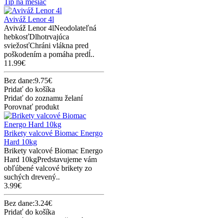
Tip na mesiac
Aviváž Lenor 4l
Aviváž Lenor 4lNeodolateľná
hebkosťDlhotrvajúca
sviežosťChráni vlákna pred
poškodením a pomáha predĺ..
11.99€
Bez dane:9.75€
Pridať do košíka
Pridať do zoznamu želaní
Porovnať produkt
Brikety valcové Biomac Energo
Hard 10kg
Brikety valcové Biomac Energo
Hard 10kgPredstavujeme vám
obľúbené valcové brikety zo
suchých drevený..
3.99€
Bez dane:3.24€
Pridať do košíka