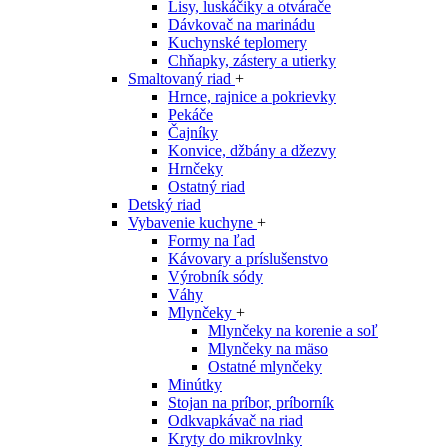
Lisy, luskáčiky a otvárače
Dávkovač na marinádu
Kuchynské teplomery
Chňapky, zástery a utierky
Smaltovaný riad
+
Hrnce, rajnice a pokrievky
Pekáče
Čajníky
Konvice, džbány a džezvy
Hrnčeky
Ostatný riad
Detský riad
Vybavenie kuchyne
+
Formy na ľad
Kávovary a príslušenstvo
Výrobník sódy
Váhy
Mlynčeky
+
Mlynčeky na korenie a soľ
Mlynčeky na mäso
Ostatné mlynčeky
Minútky
Stojan na príbor, príborník
Odkvapkávač na riad
Kryty do mikrovlnky