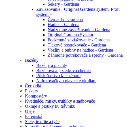
Sekery - Gardena
Zavlažovanie - Original Gardena system, Profi-
system
+
Čerpadlá - Gardena
Hadice - Gardena
Nadzemné zavlažovanie - Gardena
Original Gardena System
Podzemné zavlažovanie - Gardena
Tlakové postrekovače - Gardena
Vozíky a bubny na hadice - Gardena
Záhradné potrekovače a sprchy - Gardena
Bazény
+
Bazény a plachty
Bazénová a jazierková chémia
Príslušenstvo k bazénom
Nafukovačky a plavecké okuliare
Čerpadlá
Fiskars
Kompostéry
Kvetináče, misky, truhlíky a sadbovače
Okraje a plotíky ku trávniku
Oleje
Pareniská
Siete, textílie a tyče
Starostlivosť, štepenie a ochrana