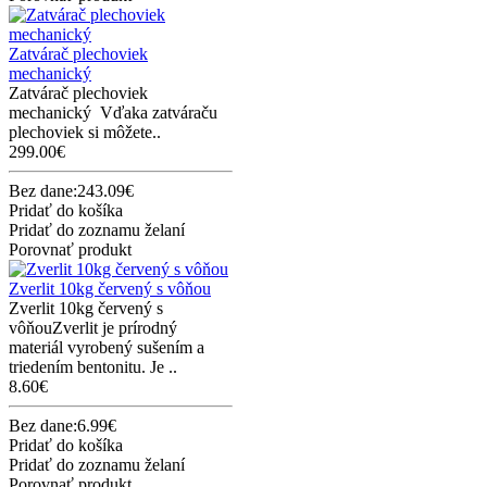
Zatvárač plechoviek
mechanický
Zatvárač plechoviek
mechanický Vďaka zatváraču
plechoviek si môžete..
299.00€
Bez dane:243.09€
Pridať do košíka
Pridať do zoznamu želaní
Porovnať produkt
Zverlit 10kg červený s vôňou
Zverlit 10kg červený s
vôňouZverlit je prírodný
materiál vyrobený sušením a
triedením bentonitu. Je ..
8.60€
Bez dane:6.99€
Pridať do košíka
Pridať do zoznamu želaní
Porovnať produkt