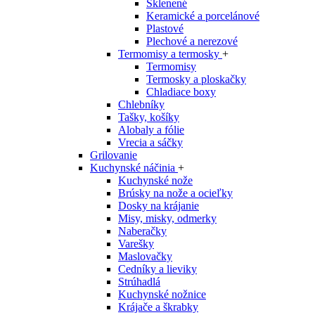
Sklenené
Keramické a porcelánové
Plastové
Plechové a nerezové
Termomisy a termosky
+
Termomisy
Termosky a ploskačky
Chladiace boxy
Chlebníky
Tašky, košíky
Alobaly a fólie
Vrecia a sáčky
Grilovanie
Kuchynské náčinia
+
Kuchynské nože
Brúsky na nože a ocieľky
Dosky na krájanie
Misy, misky, odmerky
Naberačky
Varešky
Maslovačky
Cedníky a lieviky
Strúhadlá
Kuchynské nožnice
Krájače a škrabky