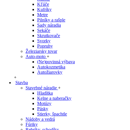
Kľúče
Kufríky
Metre
Pilníky a rašple
Sady náradia
Sekáče
Skrutkovače
Svorky
Popruhy
Železiarsky tovar
Auto-moto
+
(Ne)povinná výbava
Autokozmetika
Autožiarovky
+
Stavba
Stavebné náradie
+
Hladítka
Kelne a naberačky
Motúzy
Pásky
Stierky, špachtle
Nádoby a vedrá
Fúriky
Rebríky, schodíky