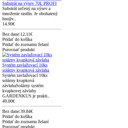
Substrát na výsev 70L PROFI
Substrát určený na výsev a
množenie rastlín. Je obohatený
hnojiv..
14.90€
Bez dane:12.11€
Pridať do košíka
Pridať do zoznamu želaní
Porovnať produkt
Systém zavlažovací 10ks
solárny kvapková závlaha
Systém zavlažovací 10ks
solárny kvapková
závlahaSolárny systém
kvapkovej závlahy
GARDENKUS je prakti..
49.00€
Bez dane:39.84€
Pridať do košíka
Pridať do zoznamu želaní
Porovnať produkt