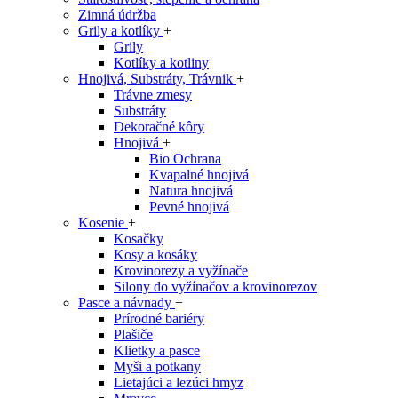
Zimná údržba
Grily a kotlíky
+
Grily
Kotlíky a kotliny
Hnojivá, Substráty, Trávnik
+
Trávne zmesy
Substráty
Dekoračné kôry
Hnojivá
+
Bio Ochrana
Kvapalné hnojivá
Natura hnojivá
Pevné hnojivá
Kosenie
+
Kosačky
Kosy a kosáky
Krovinorezy a vyžínače
Silony do vyžínačov a krovinorezov
Pasce a návnady
+
Prírodné bariéry
Plašiče
Klietky a pasce
Myši a potkany
Lietajúci a lezúci hmyz