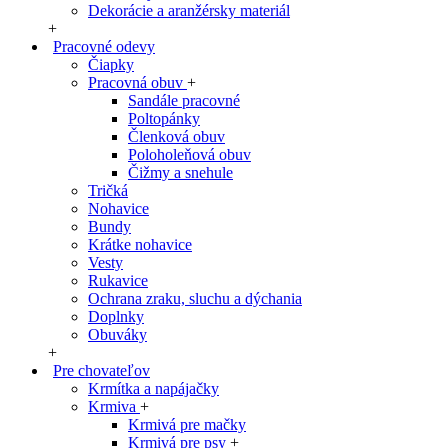
Dekorácie a aranžérsky materiál
+
Pracovné odevy
Čiapky
Pracovná obuv
+
Sandále pracovné
Poltopánky
Členková obuv
Poloholeňová obuv
Čižmy a snehule
Tričká
Nohavice
Bundy
Krátke nohavice
Vesty
Rukavice
Ochrana zraku, sluchu a dýchania
Doplnky
Obuváky
+
Pre chovateľov
Krmítka a napájačky
Krmiva
+
Krmivá pre mačky
Krmivá pre psy
+