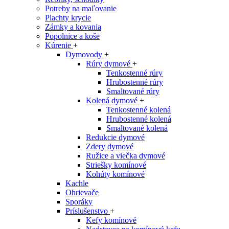
Potreby na maľovanie
Plachty krycie
Zámky a kovania
Popolnice a koše
Kúrenie
+
Dymovody
+
Rúry dymové
+
Tenkostenné rúry
Hrubostenné rúry
Smaltované rúry
Kolená dymové
+
Tenkostenné kolená
Hrubostenné kolená
Smaltované kolená
Redukcie dymové
Zdery dymové
Ružice a viečka dymové
Striešky komínové
Kohúty komínové
Kachle
Ohrievače
Sporáky
Príslušenstvo
+
Kefy komínové