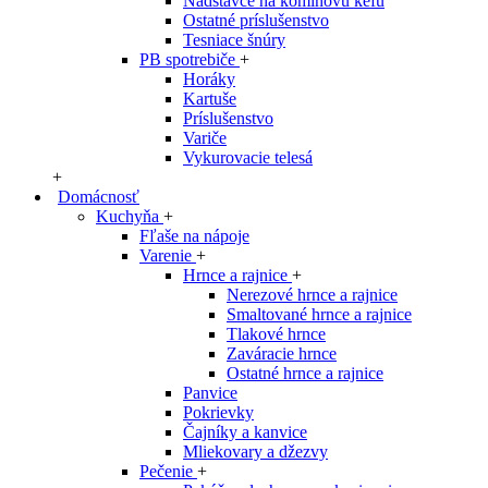
Nadstavce na komínovú kefu
Ostatné príslušenstvo
Tesniace šnúry
PB spotrebiče
+
Horáky
Kartuše
Príslušenstvo
Variče
Vykurovacie telesá
+
Domácnosť
Kuchyňa
+
Fľaše na nápoje
Varenie
+
Hrnce a rajnice
+
Nerezové hrnce a rajnice
Smaltované hrnce a rajnice
Tlakové hrnce
Zaváracie hrnce
Ostatné hrnce a rajnice
Panvice
Pokrievky
Čajníky a kanvice
Mliekovary a džezvy
Pečenie
+