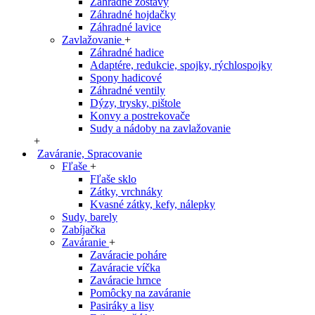
Záhradné zostavy
Záhradné hojdačky
Záhradné lavice
Zavlažovanie
+
Záhradné hadice
Adaptére, redukcie, spojky, rýchlospojky
Spony hadicové
Záhradné ventily
Dýzy, trysky, pištole
Konvy a postrekovače
Sudy a nádoby na zavlažovanie
+
Zaváranie, Spracovanie
Fľaše
+
Fľaše sklo
Zátky, vrchnáky
Kvasné zátky, kefy, nálepky
Sudy, barely
Zabíjačka
Zaváranie
+
Zaváracie poháre
Zaváracie víčka
Zaváracie hrnce
Pomôcky na zaváranie
Pasiráky a lisy