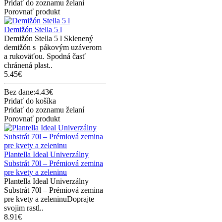
Pridať do zoznamu želaní
Porovnať produkt
Demižón Stella 5 l
Demižón Stella 5 l Sklenený
demižón s pákovým uzáverom
a rukoväťou. Spodná časť
chránená plast..
5.45€
Bez dane:4.43€
Pridať do košíka
Pridať do zoznamu želaní
Porovnať produkt
Plantella Ideal Univerzálny
Substrát 70l – Prémiová zemina
pre kvety a zeleninu
Plantella Ideal Univerzálny
Substrát 70l – Prémiová zemina
pre kvety a zeleninuDoprajte
svojim rastl..
8.91€