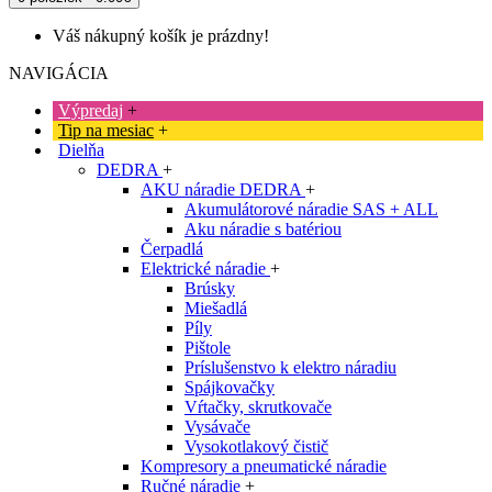
Váš nákupný košík je prázdny!
NAVIGÁCIA
Výpredaj
+
Tip na mesiac
+
Dielňa
DEDRA
+
AKU náradie DEDRA
+
Akumulátorové náradie SAS + ALL
Aku náradie s batériou
Čerpadlá
Elektrické náradie
+
Brúsky
Miešadlá
Píly
Pištole
Príslušenstvo k elektro náradiu
Spájkovačky
Vŕtačky, skrutkovače
Vysávače
Vysokotlakový čistič
Kompresory a pneumatické náradie
Ručné náradie
+