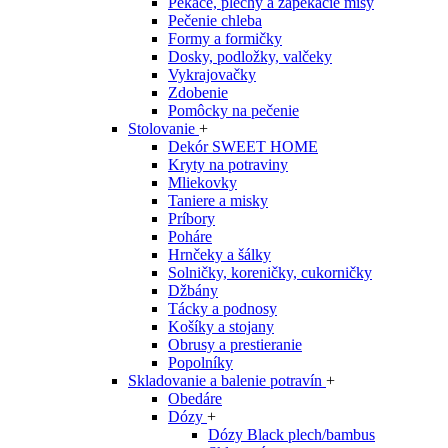
Pekáče, plechy a zapekacie misy
Pečenie chleba
Formy a formičky
Dosky, podložky, valčeky
Vykrajovačky
Zdobenie
Pomôcky na pečenie
Stolovanie
+
Dekór SWEET HOME
Kryty na potraviny
Mliekovky
Taniere a misky
Príbory
Poháre
Hrnčeky a šálky
Solničky, koreničky, cukorničky
Džbány
Tácky a podnosy
Košíky a stojany
Obrusy a prestieranie
Popolníky
Skladovanie a balenie potravín
+
Obedáre
Dózy
+
Dózy Black plech/bambus