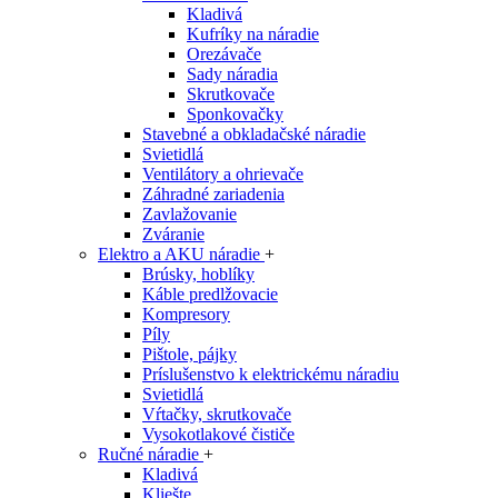
Kladivá
Kufríky na náradie
Orezávače
Sady náradia
Skrutkovače
Sponkovačky
Stavebné a obkladačské náradie
Svietidlá
Ventilátory a ohrievače
Záhradné zariadenia
Zavlažovanie
Zváranie
Elektro a AKU náradie
+
Brúsky, hoblíky
Káble predlžovacie
Kompresory
Píly
Pištole, pájky
Príslušenstvo k elektrickému náradiu
Svietidlá
Vŕtačky, skrutkovače
Vysokotlakové čističe
Ručné náradie
+
Kladivá
Kliešte