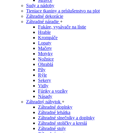
Mravce
Sudy a nádoby
Tieniace tkaniny a príslušenstvo na plot
Záhradné dekorácie
Záhradné náradie
+
Fukáre, vysávače na lístie
Hrable
Krompáče
Lopaty
Mačety
Motyky
Nožnice
Ohrablá
Píly
Rýle
Sekery
Vidly
Fúriky a vozíky
Násady
Záhradný nábytok
+
Záhradné doplnky
Záhradné lehátka
Záhradné slnečníky a doplnky
Záhradné stoličky a kreslá
Záhradné stoly