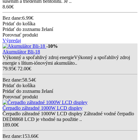
sušením a triedením bentonitu. Je ..
8.60€
Bez dane:6.99€
Pridať do košíka
Pridať do zoznamu želaní
Porovnať produkt
Výpredaj
-10%
Akumulátor Bli-18
Výkonný a spoľahlivý zdroj energieVýkonný a spoľahlivý zdroj
energie s lítium-iónovými akumuláto..
79.95€
72.00€
Bez dane:58.54€
Pridať do košíka
Pridať do zoznamu želaní
Porovnať produkt
Čerpadlo záhradné 1000W LCD displey
Čerpadlo záhradné 1000W LCD displey Záhradné vodné čerpadlo
DED8868 LCD je vhodné na použitie ..
189.00€
Bez dane:153.66€