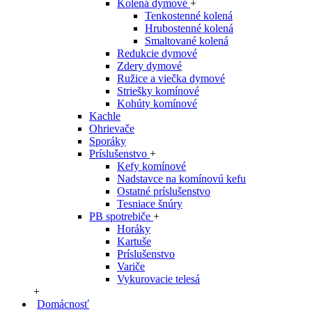
Kolená dymové
+
Tenkostenné kolená
Hrubostenné kolená
Smaltované kolená
Redukcie dymové
Zdery dymové
Ružice a viečka dymové
Striešky komínové
Kohúty komínové
Kachle
Ohrievače
Sporáky
Príslušenstvo
+
Kefy komínové
Nadstavce na komínovú kefu
Ostatné príslušenstvo
Tesniace šnúry
PB spotrebiče
+
Horáky
Kartuše
Príslušenstvo
Variče
Vykurovacie telesá
+
Domácnosť