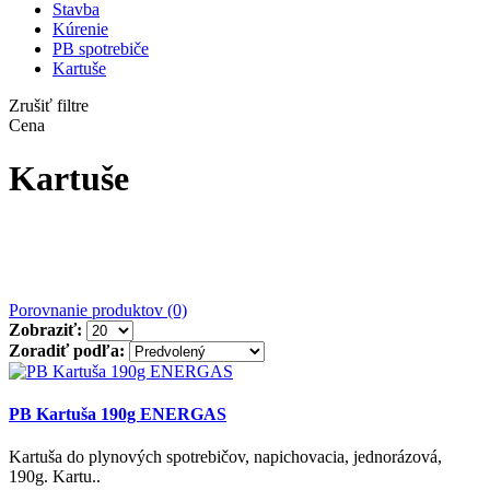
Stavba
Kúrenie
PB spotrebiče
Kartuše
Zrušiť filtre
Cena
Kartuše
Porovnanie produktov (0)
Zobraziť:
Zoradiť podľa:
PB Kartuša 190g ENERGAS
Kartuša do plynových spotrebičov, napichovacia, jednorázová,
190g. Kartu..