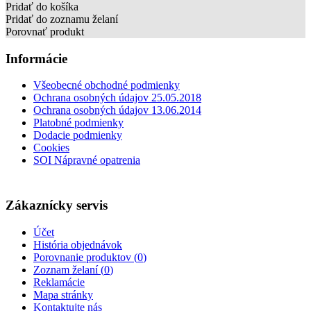
Pridať do košíka
Pridať do zoznamu želaní
Porovnať produkt
Informácie
Všeobecné obchodné podmienky
Ochrana osobných údajov 25.05.2018
Ochrana osobných údajov 13.06.2014
Platobné podmienky
Dodacie podmienky
Cookies
SOI Nápravné opatrenia
Zákaznícky servis
Účet
História objednávok
Porovnanie produktov (
0
)
Zoznam želaní (
0
)
Reklamácie
Mapa stránky
Kontaktujte nás