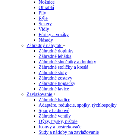
Nožnice
Ohrablá
Píly
Rýle
Sekery
Vidly
Fúriky a vozíky
Násady
Záhradný nábytok
+
Záhradné doplnky
Záhradné lehátka
Záhradné slnečníky a doplnky
Záhradné stoličky a kreslá
Záhradné stoly
Záhradné zostavy
Záhradné hojdačky
Záhradné lavice
Zavlažovanie
+
Záhradné hadice
Adaptére, redukcie, spojky, rýchlospojky
Spony hadicové
Záhradné ventily
Dýzy, trysky, pištole
Konvy a postrekovače
Sudy a nádoby na zavlažovanie