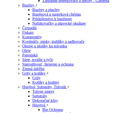
Záhradné potrekovače a sprchy - Gardena
Bazény
+
Bazény a plachty
Bazénová a jazierková chémia
Príslušenstvo k bazénom
Nafukovačky a plavecké okuliare
Čerpadlá
Fiskars
Kompostéry
Kvetináče, misky, truhlíky a sadbovače
Okraje a plotíky ku trávniku
Oleje
Pareniská
Siete, textílie a tyče
Starostlivosť, štepenie a ochrana
Zimná údržba
Grily a kotlíky
+
Grily
Kotlíky a kotliny
Hnojivá, Substráty, Trávnik
+
Trávne zmesy
Substráty
Dekoračné kôry
Hnojivá
+
Bio Ochrana