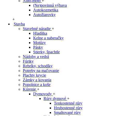
Auto-moto
+
(Ne)povinná výbava
Autokozmetika
Autožiarovky
+
Stavba
Stavebné náradie
+
Hladítka
Kelne a naberačky
Motúzy
Pásky
Stierky, špachtle
Nádoby a vedrá
Fúriky
Rebríky, schodíky
Potreby na maľovanie
Plachty krycie
Zámky a kovania
Popolnice a koše
Kúrenie
+
Dymovody
+
Rúry dymové
+
Tenkostenné rúry
Hrubostenné rúry
Smaltované rúry