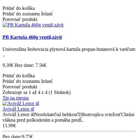
Pridať do košíka
Pridať do zoznamu želaní
Porovnať produkt
PB Kartuša 460g ventil,závit
Univerzálna šrobovacia plynová kartuša propan-butanová k varičom
..
9.30€
Bez dane: 7.56€
Pridať do košíka
Pridať do zoznamu želaní
Porovnať produkt
Zobrazuje sa 1 až 4 z 4 (1 Stránok)
Tip na mesiac
Aviváž Lenor 4l
Aviváž Lenor 4lNeodolateľná hebkosťDlhotrvajúca sviežosťChráni
vlákna pred poškodením a pomáha predĺ..
11.99€
Bez dane:9.75€