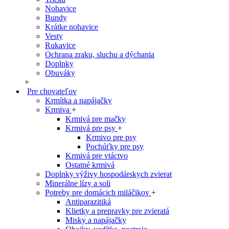
Nohavice
Bundy
Krátke nohavice
Vesty
Rukavice
Ochrana zraku, sluchu a dýchania
Doplnky
Obuváky
+
Pre chovateľov
Krmítka a napájačky
Krmiva
+
Krmivá pre mačky
Krmivá pre psy
+
Krmivo pre psy
Pochúťky pre psy
Krmivá pre vtáctvo
Ostatné krmivá
Doplnky výživy hospodárskych zvierat
Minerálne lízy a soli
Potreby pre domácich miláčikov
+
Antiparazitiká
Klietky a prepravky pre zvieratá
Misky a napájačky