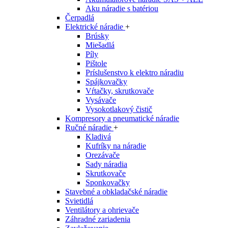
Aku náradie s batériou
Čerpadlá
Elektrické náradie
+
Brúsky
Miešadlá
Píly
Pištole
Príslušenstvo k elektro náradiu
Spájkovačky
Vŕtačky, skrutkovače
Vysávače
Vysokotlakový čistič
Kompresory a pneumatické náradie
Ručné náradie
+
Kladivá
Kufríky na náradie
Orezávače
Sady náradia
Skrutkovače
Sponkovačky
Stavebné a obkladačské náradie
Svietidlá
Ventilátory a ohrievače
Záhradné zariadenia