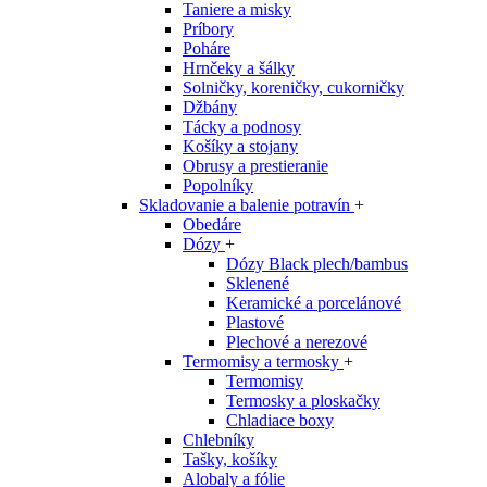
Taniere a misky
Príbory
Poháre
Hrnčeky a šálky
Solničky, koreničky, cukorničky
Džbány
Tácky a podnosy
Košíky a stojany
Obrusy a prestieranie
Popolníky
Skladovanie a balenie potravín
+
Obedáre
Dózy
+
Dózy Black plech/bambus
Sklenené
Keramické a porcelánové
Plastové
Plechové a nerezové
Termomisy a termosky
+
Termomisy
Termosky a ploskačky
Chladiace boxy
Chlebníky
Tašky, košíky
Alobaly a fólie