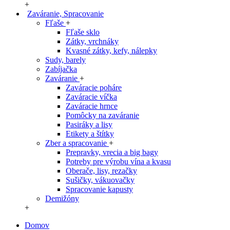
+
Zaváranie, Spracovanie
Fľaše
+
Fľaše sklo
Zátky, vrchnáky
Kvasné zátky, kefy, nálepky
Sudy, barely
Zabíjačka
Zaváranie
+
Zaváracie poháre
Zaváracie víčka
Zaváracie hrnce
Pomôcky na zaváranie
Pasiráky a lisy
Etikety a štítky
Zber a spracovanie
+
Prepravky, vrecia a big bagy
Potreby pre výrobu vína a kvasu
Oberače, lisy, rezačky
Sušičky, vákuovačky
Spracovanie kapusty
Demižóny
+
Domov