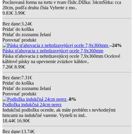
Pocínovaná forma na tortu v tvare číslic.Dĺžka: 34cmŠírka: cca
20cm, podľa druhu čísla Vyberte z mo..
9.83€
3.99€
Bez dane:3.24€
Pridať do košíka
Pridať do zoznamu želaní
Porovnať produkt
--24%
Páska sťahovacia z nehrdzavejúcej ocele 7,9x360mm
Páska sťahovacia z nehrdzavejúcej ocele 7,9x360mm Ocelové
káblové pásky na upevnenie zväzkov káblov..
7.26€
8.99€
Bez dane:7.31€
Pridať do košíka
Pridať do zoznamu želaní
Porovnať produkt
-8%
Podložka indukčná 24cm nerez
Indukčnú podložku oceníte, ak máte problém s nevhodnými
hrncami na indukčné varenie. Vyrieši to ind..
18.44€
16.90€
Bez dane:13.74€