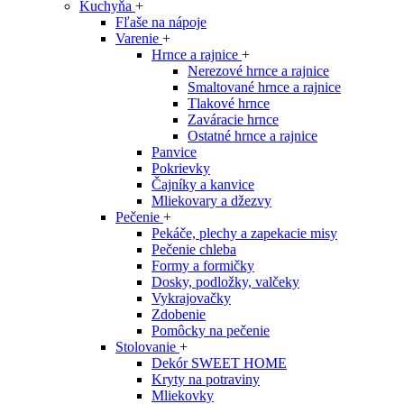
Kuchyňa
+
Fľaše na nápoje
Varenie
+
Hrnce a rajnice
+
Nerezové hrnce a rajnice
Smaltované hrnce a rajnice
Tlakové hrnce
Zaváracie hrnce
Ostatné hrnce a rajnice
Panvice
Pokrievky
Čajníky a kanvice
Mliekovary a džezvy
Pečenie
+
Pekáče, plechy a zapekacie misy
Pečenie chleba
Formy a formičky
Dosky, podložky, valčeky
Vykrajovačky
Zdobenie
Pomôcky na pečenie
Stolovanie
+
Dekór SWEET HOME
Kryty na potraviny
Mliekovky