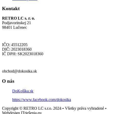
Kontakt
RETRO LC s. r. o.
Podjavorinskej 21
98401 Lučenec
IČO: 45512205
DIČ: 2023018360
IČ DPH: SK2023018360
obchod@dokosika.sk
O nás
DoKošíka.sk
https://www.facebook.com/dokosika
Copyright © RETRO LC s.r.o. 2024 • Všetky práva vyhradené •
Webdesign ITriešenia.eu