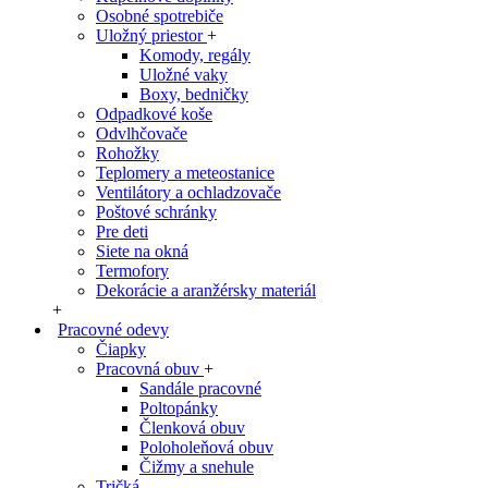
Osobné spotrebiče
Uložný priestor
+
Komody, regály
Uložné vaky
Boxy, bedničky
Odpadkové koše
Odvlhčovače
Rohožky
Teplomery a meteostanice
Ventilátory a ochladzovače
Poštové schránky
Pre deti
Siete na okná
Termofory
Dekorácie a aranžérsky materiál
+
Pracovné odevy
Čiapky
Pracovná obuv
+
Sandále pracovné
Poltopánky
Členková obuv
Poloholeňová obuv
Čižmy a snehule
Tričká