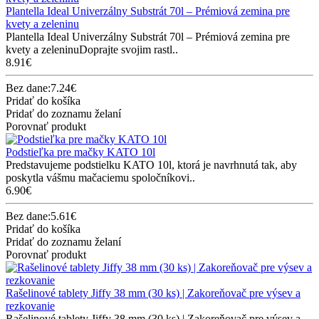
Plantella Ideal Univerzálny Substrát 70l – Prémiová zemina pre
kvety a zeleninu
Plantella Ideal Univerzálny Substrát 70l – Prémiová zemina pre
kvety a zeleninuDoprajte svojim rastl..
8.91€
Bez dane:7.24€
Pridať do košíka
Pridať do zoznamu želaní
Porovnať produkt
Podstieľka pre mačky KATO 10l
Predstavujeme podstielku KATO 10l, ktorá je navrhnutá tak, aby
poskytla vášmu mačaciemu spoločníkovi..
6.90€
Bez dane:5.61€
Pridať do košíka
Pridať do zoznamu želaní
Porovnať produkt
Rašelinové tablety Jiffy 38 mm (30 ks) | Zakoreňovač pre výsev a
rezkovanie
Rašelinové tablety Jiffy 38 mm (30 ks) | Zakoreňovač pre výsev a