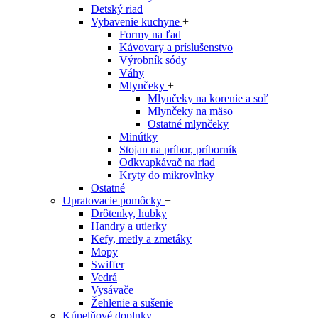
Detský riad
Vybavenie kuchyne
+
Formy na ľad
Kávovary a príslušenstvo
Výrobník sódy
Váhy
Mlynčeky
+
Mlynčeky na korenie a soľ
Mlynčeky na mäso
Ostatné mlynčeky
Minútky
Stojan na príbor, príborník
Odkvapkávač na riad
Kryty do mikrovlnky
Ostatné
Upratovacie pomôcky
+
Drôtenky, hubky
Handry a utierky
Kefy, metly a zmetáky
Mopy
Swiffer
Vedrá
Vysávače
Žehlenie a sušenie
Kúpelňové doplnky