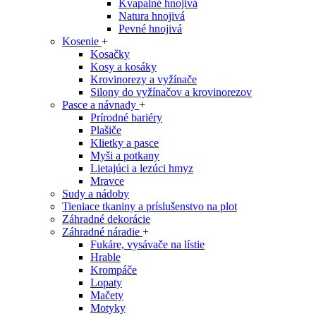
Kvapalné hnojivá
Natura hnojivá
Pevné hnojivá
Kosenie
+
Kosačky
Kosy a kosáky
Krovinorezy a vyžínače
Silony do vyžínačov a krovinorezov
Pasce a návnady
+
Prírodné bariéry
Plašiče
Klietky a pasce
Myši a potkany
Lietajúci a lezúci hmyz
Mravce
Sudy a nádoby
Tieniace tkaniny a príslušenstvo na plot
Záhradné dekorácie
Záhradné náradie
+
Fukáre, vysávače na lístie
Hrable
Krompáče
Lopaty
Mačety
Motyky