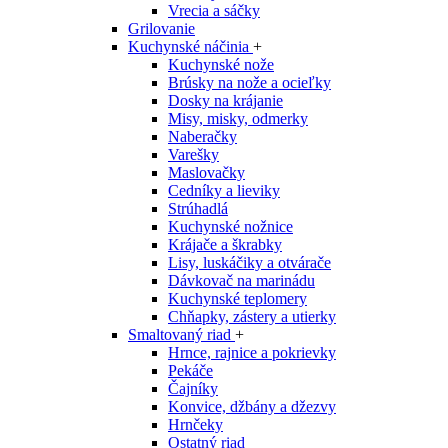
Vrecia a sáčky
Grilovanie
Kuchynské náčinia
+
Kuchynské nože
Brúsky na nože a ocieľky
Dosky na krájanie
Misy, misky, odmerky
Naberačky
Varešky
Maslovačky
Cedníky a lieviky
Strúhadlá
Kuchynské nožnice
Krájače a škrabky
Lisy, luskáčiky a otvárače
Dávkovač na marinádu
Kuchynské teplomery
Chňapky, zástery a utierky
Smaltovaný riad
+
Hrnce, rajnice a pokrievky
Pekáče
Čajníky
Konvice, džbány a džezvy
Hrnčeky
Ostatný riad