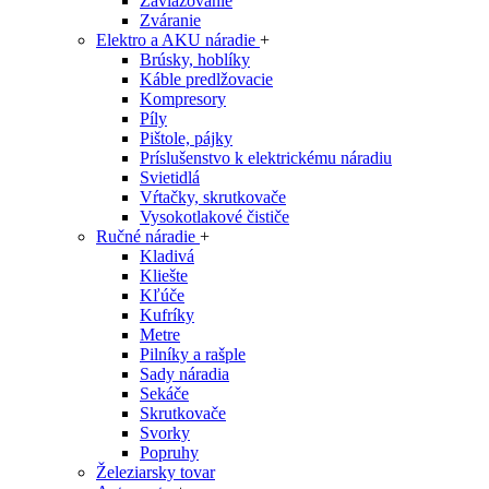
Zavlažovanie
Zváranie
Elektro a AKU náradie
+
Brúsky, hoblíky
Káble predlžovacie
Kompresory
Píly
Pištole, pájky
Príslušenstvo k elektrickému náradiu
Svietidlá
Vŕtačky, skrutkovače
Vysokotlakové čističe
Ručné náradie
+
Kladivá
Kliešte
Kľúče
Kufríky
Metre
Pilníky a rašple
Sady náradia
Sekáče
Skrutkovače
Svorky
Popruhy
Železiarsky tovar