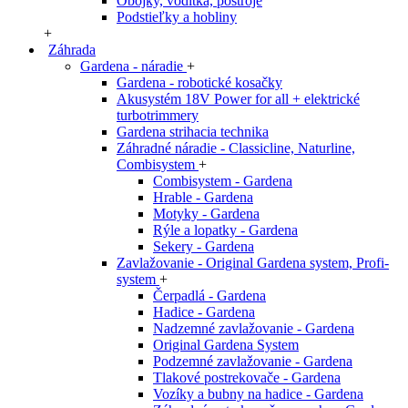
Obojky, vodítka, postroje
Podstieľky a hobliny
+
Záhrada
Gardena - náradie
+
Gardena - robotické kosačky
Akusystém 18V Power for all + elektrické
turbotrimmery
Gardena strihacia technika
Záhradné náradie - Classicline, Naturline,
Combisystem
+
Combisystem - Gardena
Hrable - Gardena
Motyky - Gardena
Rýle a lopatky - Gardena
Sekery - Gardena
Zavlažovanie - Original Gardena system, Profi-
system
+
Čerpadlá - Gardena
Hadice - Gardena
Nadzemné zavlažovanie - Gardena
Original Gardena System
Podzemné zavlažovanie - Gardena
Tlakové postrekovače - Gardena
Vozíky a bubny na hadice - Gardena