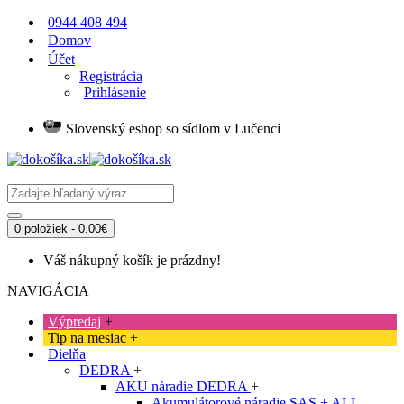
0944 408 494
Domov
Účet
Registrácia
Prihlásenie
Slovenský eshop so sídlom v Lučenci
0 položiek - 0.00€
Váš nákupný košík je prázdny!
NAVIGÁCIA
Výpredaj
+
Tip na mesiac
+
Dielňa
DEDRA
+
AKU náradie DEDRA
+
Akumulátorové náradie SAS + ALL