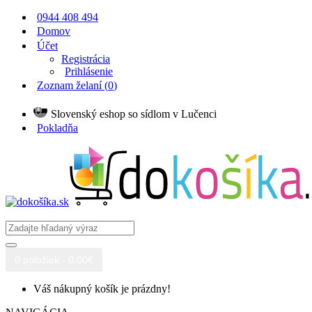
0944 408 494
Domov
Účet
Registrácia
Prihlásenie
Zoznam želaní (
0
)
Slovenský eshop so sídlom v Lučenci
Pokladňa
0 položiek - 0.00€
Váš nákupný košík je prázdny!