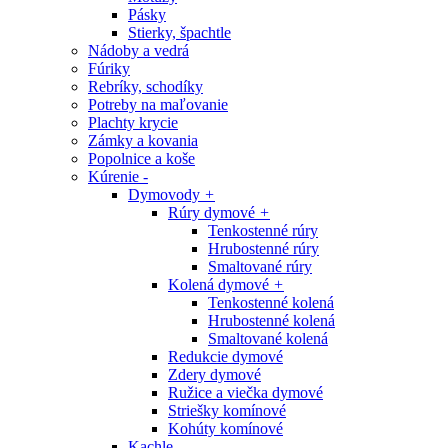
Pásky
Stierky, špachtle
Nádoby a vedrá
Fúriky
Rebríky, schodíky
Potreby na maľovanie
Plachty krycie
Zámky a kovania
Popolnice a koše
Kúrenie
-
Dymovody
+
Rúry dymové
+
Tenkostenné rúry
Hrubostenné rúry
Smaltované rúry
Kolená dymové
+
Tenkostenné kolená
Hrubostenné kolená
Smaltované kolená
Redukcie dymové
Zdery dymové
Ružice a viečka dymové
Striešky komínové
Kohúty komínové
Kachle