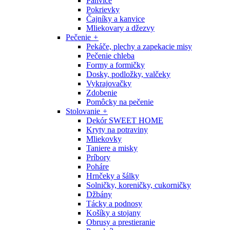
Panvice
Pokrievky
Čajníky a kanvice
Mliekovary a džezvy
Pečenie
+
Pekáče, plechy a zapekacie misy
Pečenie chleba
Formy a formičky
Dosky, podložky, valčeky
Vykrajovačky
Zdobenie
Pomôcky na pečenie
Stolovanie
+
Dekór SWEET HOME
Kryty na potraviny
Mliekovky
Taniere a misky
Príbory
Poháre
Hrnčeky a šálky
Solničky, koreničky, cukorničky
Džbány
Tácky a podnosy
Košíky a stojany
Obrusy a prestieranie