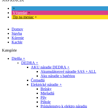
NAVIGÁCIA
+
Výpredaj
+
Tip na mesiac
+
Domov
Stavba
Kúrenie
Kachle
Kategórie
Dielňa
+
DEDRA
+
AKU náradie DEDRA
+
Akumulátorové náradie SAS + ALL
Aku náradie s batériou
Čerpadlá
Elektrické náradie
+
Brúsky
Miešadlá
Píly
Pištole
Príslušenstvo k elektro náradiu