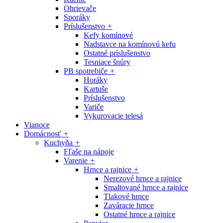
Ohrievače
Sporáky
Príslušenstvo
+
Kefy komínové
Nadstavce na komínovú kefu
Ostatné príslušenstvo
Tesniace šnúry
PB spotrebiče
+
Horáky
Kartuše
Príslušenstvo
Variče
Vykurovacie telesá
Vianoce
Domácnosť
+
Kuchyňa
+
Fľaše na nápoje
Varenie
+
Hrnce a rajnice
+
Nerezové hrnce a rajnice
Smaltované hrnce a rajnice
Tlakové hrnce
Zaváracie hrnce
Ostatné hrnce a rajnice