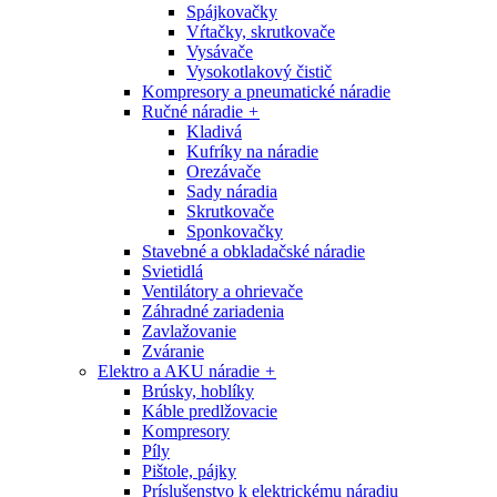
Spájkovačky
Vŕtačky, skrutkovače
Vysávače
Vysokotlakový čistič
Kompresory a pneumatické náradie
Ručné náradie
+
Kladivá
Kufríky na náradie
Orezávače
Sady náradia
Skrutkovače
Sponkovačky
Stavebné a obkladačské náradie
Svietidlá
Ventilátory a ohrievače
Záhradné zariadenia
Zavlažovanie
Zváranie
Elektro a AKU náradie
+
Brúsky, hoblíky
Káble predlžovacie
Kompresory
Píly
Pištole, pájky
Príslušenstvo k elektrickému náradiu