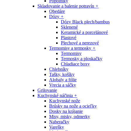
Popolníky
Skladovanie a balenie potravín
+
Obedáre
Dózy
+
Dózy Black plech/bambus
Sklenené
Keramické a porcelánové
Plastové
Plechové a nerezové
Termomisy a termosky
+
Termomisy
Termosky a ploskačky
Chladiace boxy
Chlebníky
Tašky, košíky
Alobaly a fólie
Vrecia a sáčky
Grilovanie
Kuchynské náčinia
+
Kuchynské nože
Brúsky na nože a ocieľky
Dosky na krájanie
Misy, misky, odmerky
Naberačky
Varešky