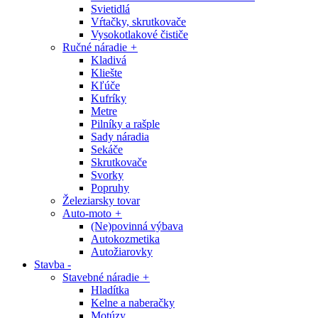
Svietidlá
Vŕtačky, skrutkovače
Vysokotlakové čističe
Ručné náradie
+
Kladivá
Kliešte
Kľúče
Kufríky
Metre
Pilníky a rašple
Sady náradia
Sekáče
Skrutkovače
Svorky
Popruhy
Železiarsky tovar
Auto-moto
+
(Ne)povinná výbava
Autokozmetika
Autožiarovky
Stavba
-
Stavebné náradie
+
Hladítka
Kelne a naberačky
Motúzy