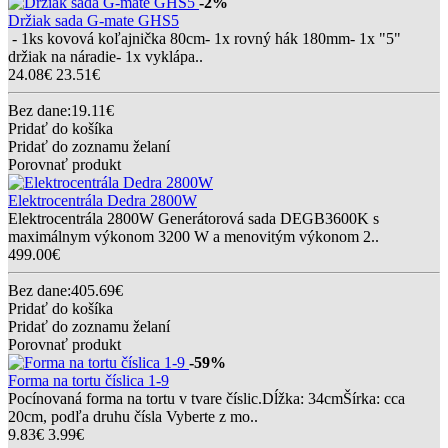
-2%
Držiak sada G-mate GHS5
- 1ks kovová koľajnička 80cm- 1x rovný hák 180mm- 1x "5"
držiak na náradie- 1x vyklápa..
24.08€
23.51€
Bez dane:19.11€
Pridať do košíka
Pridať do zoznamu želaní
Porovnať produkt
Elektrocentrála Dedra 2800W
Elektrocentrála 2800W Generátorová sada DEGB3600K s
maximálnym výkonom 3200 W a menovitým výkonom 2..
499.00€
Bez dane:405.69€
Pridať do košíka
Pridať do zoznamu želaní
Porovnať produkt
-59%
Forma na tortu číslica 1-9
Pocínovaná forma na tortu v tvare číslic.Dĺžka: 34cmŠírka: cca
20cm, podľa druhu čísla Vyberte z mo..
9.83€
3.99€