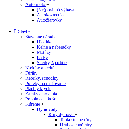
Auto-moto
+
(Ne)povinná výbava
Autokozmetika
Autožiarovky
+
Stavba
Stavebné náradie
+
Hladítka
Kelne a naberačky
Motúzy
Pásky
Stierky, špachtle
Nádoby a vedrá
Fúriky
Rebríky, schodíky
Potreby na maľovanie
Plachty krycie
Zámky a kovania
Popolnice a koše
Kúrenie
+
Dymovody
+
Rúry dymové
+
Tenkostenné rúry
Hrubostenné rúry