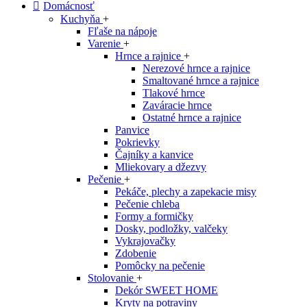
Domácnosť
Kuchyňa
+
Fľaše na nápoje
Varenie
+
Hrnce a rajnice
+
Nerezové hrnce a rajnice
Smaltované hrnce a rajnice
Tlakové hrnce
Zaváracie hrnce
Ostatné hrnce a rajnice
Panvice
Pokrievky
Čajníky a kanvice
Mliekovary a džezvy
Pečenie
+
Pekáče, plechy a zapekacie misy
Pečenie chleba
Formy a formičky
Dosky, podložky, valčeky
Vykrajovačky
Zdobenie
Pomôcky na pečenie
Stolovanie
+
Dekór SWEET HOME
Kryty na potraviny