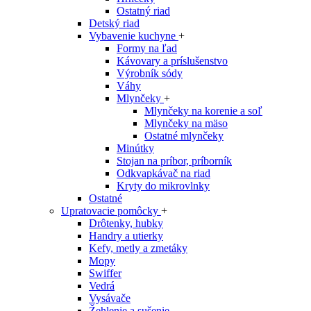
Ostatný riad
Detský riad
Vybavenie kuchyne
+
Formy na ľad
Kávovary a príslušenstvo
Výrobník sódy
Váhy
Mlynčeky
+
Mlynčeky na korenie a soľ
Mlynčeky na mäso
Ostatné mlynčeky
Minútky
Stojan na príbor, príborník
Odkvapkávač na riad
Kryty do mikrovlnky
Ostatné
Upratovacie pomôcky
+
Drôtenky, hubky
Handry a utierky
Kefy, metly a zmetáky
Mopy
Swiffer
Vedrá
Vysávače
Žehlenie a sušenie