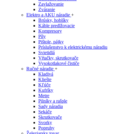
Zavlažovanie
Zváranie
Elektro a AKU náradie
+
Brúsky, hoblíky
Káble predlžovacie
Kompresory
Píly
Pištole, pájky
Príslušenstvo k elektrickému náradiu
Svietidlá
Vŕtačky, skrutkovače
Vysokotlakové čističe
Ručné náradie
+
Kladivá
Kliešte
Kľúče
Kufríky
Metre
Pilníky a rašple
Sady náradia
Sekáče
Skrutkovače
Svorky
Popruhy
Železiarsky tovar