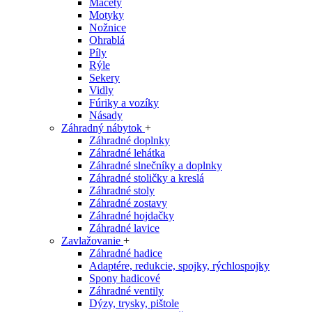
Mačety
Motyky
Nožnice
Ohrablá
Píly
Rýle
Sekery
Vidly
Fúriky a vozíky
Násady
Záhradný nábytok
+
Záhradné doplnky
Záhradné lehátka
Záhradné slnečníky a doplnky
Záhradné stoličky a kreslá
Záhradné stoly
Záhradné zostavy
Záhradné hojdačky
Záhradné lavice
Zavlažovanie
+
Záhradné hadice
Adaptére, redukcie, spojky, rýchlospojky
Spony hadicové
Záhradné ventily
Dýzy, trysky, pištole