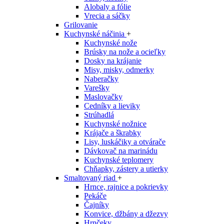
Alobaly a fólie
Vrecia a sáčky
Grilovanie
Kuchynské náčinia
+
Kuchynské nože
Brúsky na nože a ocieľky
Dosky na krájanie
Misy, misky, odmerky
Naberačky
Varešky
Maslovačky
Cedníky a lieviky
Strúhadlá
Kuchynské nožnice
Krájače a škrabky
Lisy, luskáčiky a otvárače
Dávkovač na marinádu
Kuchynské teplomery
Chňapky, zástery a utierky
Smaltovaný riad
+
Hrnce, rajnice a pokrievky
Pekáče
Čajníky
Konvice, džbány a džezvy
Hrnčeky