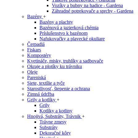
Vozíky a bubny na hadice - Gardena
Záhradné potrekovače a sprchy - Gardena
Bazény
+
Bazény a plachty
Bazénová a jazierková chémia
Príslušenstvo k bazénom
Nafukovačky a plavecké okuliare
Čerpadlá
Fiskars
Kompostéry
Kvetináče, misky, truhlíky a sadbovače
Okraje a plotíky ku trávniku
Oleje
Pareniská
Siete, textílie a tyče
Starostlivosť, štepenie a ochrana
Zimná údržba
Grily a kotlíky
+
Grily
Kotlíky a kotliny
Hnojivá, Substráty, Trávnik
+
Trávne zmesy
Substráty
Dekoračné kôry