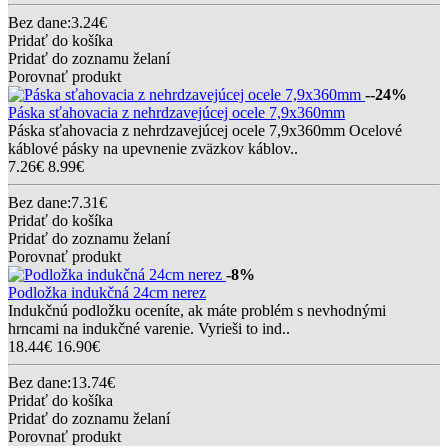
Bez dane:3.24€
Pridať do košíka
Pridať do zoznamu želaní
Porovnať produkt
--24%
Páska sťahovacia z nehrdzavejúcej ocele 7,9x360mm
Páska sťahovacia z nehrdzavejúcej ocele 7,9x360mm Ocelové
káblové pásky na upevnenie zväzkov káblov..
7.26€
8.99€
Bez dane:7.31€
Pridať do košíka
Pridať do zoznamu želaní
Porovnať produkt
-8%
Podložka indukčná 24cm nerez
Indukčnú podložku oceníte, ak máte problém s nevhodnými
hrncami na indukčné varenie. Vyrieši to ind..
18.44€
16.90€
Bez dane:13.74€
Pridať do košíka
Pridať do zoznamu želaní
Porovnať produkt