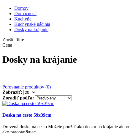
Domov
Domácnosť
Kuchyňa
Kuchynské náčinia
Dosky na krájanie
Zrušiť filtre
Cena
Dosky na krájanie
Porovnanie produktov (0)
Zobraziť:
Zoradiť podľa:
Doska na cesto 59x39cm
Drevená doska na cesto Môžete použiť ako dosku na krájanie alebo
ako pracovn&uac..