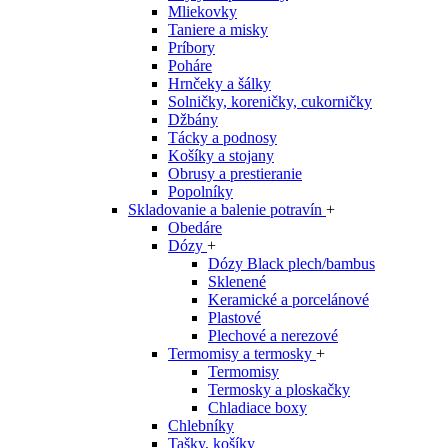
Mliekovky
Taniere a misky
Príbory
Poháre
Hrnčeky a šálky
Solničky, koreničky, cukorničky
Džbány
Tácky a podnosy
Košíky a stojany
Obrusy a prestieranie
Popolníky
Skladovanie a balenie potravín
+
Obedáre
Dózy
+
Dózy Black plech/bambus
Sklenené
Keramické a porcelánové
Plastové
Plechové a nerezové
Termomisy a termosky
+
Termomisy
Termosky a ploskačky
Chladiace boxy
Chlebníky
Tašky, košíky