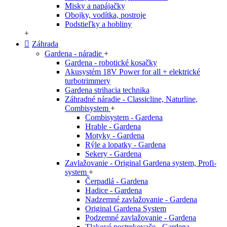
Misky a napájačky
Obojky, vodítka, postroje
Podstieľky a hobliny
+
Záhrada
Gardena - náradie
+
Gardena - robotické kosačky
Akusystém 18V Power for all + elektrické
turbotrimmery
Gardena strihacia technika
Záhradné náradie - Classicline, Naturline,
Combisystem
+
Combisystem - Gardena
Hrable - Gardena
Motyky - Gardena
Rýle a lopatky - Gardena
Sekery - Gardena
Zavlažovanie - Original Gardena system, Profi-
system
+
Čerpadlá - Gardena
Hadice - Gardena
Nadzemné zavlažovanie - Gardena
Original Gardena System
Podzemné zavlažovanie - Gardena
Tlakové postrekovače - Gardena