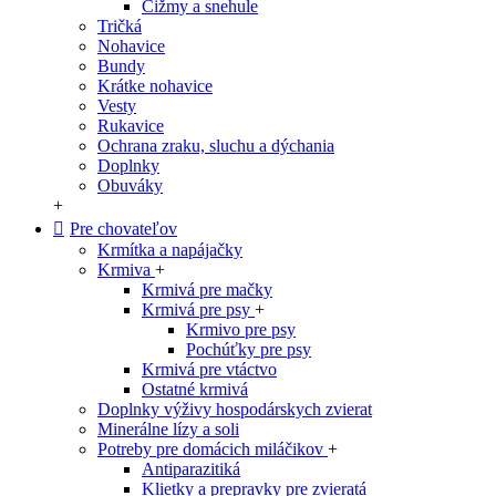
Čižmy a snehule
Tričká
Nohavice
Bundy
Krátke nohavice
Vesty
Rukavice
Ochrana zraku, sluchu a dýchania
Doplnky
Obuváky
+
Pre chovateľov
Krmítka a napájačky
Krmiva
+
Krmivá pre mačky
Krmivá pre psy
+
Krmivo pre psy
Pochúťky pre psy
Krmivá pre vtáctvo
Ostatné krmivá
Doplnky výživy hospodárskych zvierat
Minerálne lízy a soli
Potreby pre domácich miláčikov
+
Antiparazitiká
Klietky a prepravky pre zvieratá