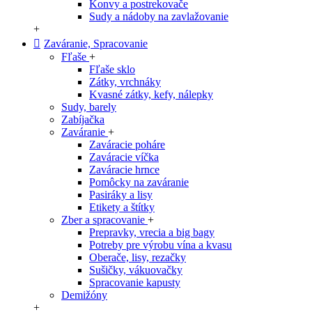
Konvy a postrekovače
Sudy a nádoby na zavlažovanie
+
Zaváranie, Spracovanie
Fľaše
+
Fľaše sklo
Zátky, vrchnáky
Kvasné zátky, kefy, nálepky
Sudy, barely
Zabíjačka
Zaváranie
+
Zaváracie poháre
Zaváracie víčka
Zaváracie hrnce
Pomôcky na zaváranie
Pasiráky a lisy
Etikety a štítky
Zber a spracovanie
+
Prepravky, vrecia a big bagy
Potreby pre výrobu vína a kvasu
Oberače, lisy, rezačky
Sušičky, vákuovačky
Spracovanie kapusty
Demižóny
+