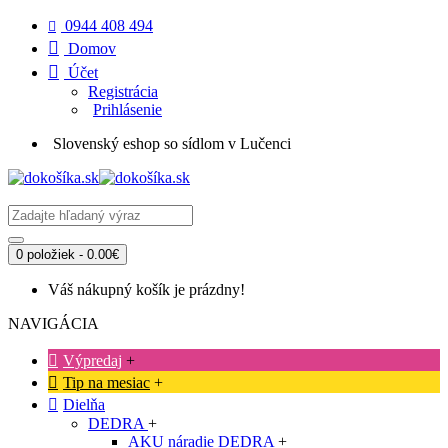
0944 408 494
Domov
Účet
Registrácia
Prihlásenie
Slovenský eshop so sídlom v Lučenci
0 položiek - 0.00€
Váš nákupný košík je prázdny!
NAVIGÁCIA
Výpredaj
+
Tip na mesiac
+
Dielňa
DEDRA
+
AKU náradie DEDRA
+