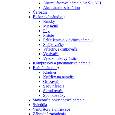
Akumulátorové náradie SAS + ALL
Aku náradie s batériou
Čerpadlá
Elektrické náradie
+
Brúsky
Miešadlá
Píly
Pištole
Príslušenstvo k elektro náradiu
Spájkovačky
Vŕtačky, skrutkovače
Vysávače
Vysokotlakový čistič
Kompresory a pneumatické náradie
Ručné náradie
+
Kladivá
Kufríky na náradie
Orezávače
Sady náradia
Skrutkovače
Sponkovačky
Stavebné a obkladačské náradie
Svietidlá
Ventilátory a ohrievače
Záhradné zariadenia