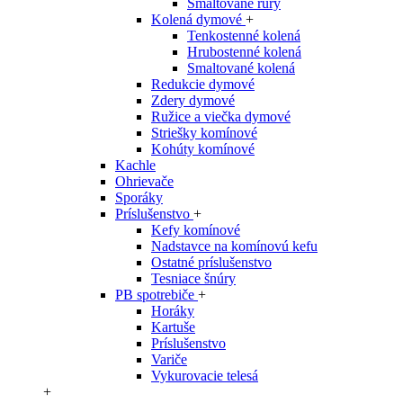
Smaltované rúry
Kolená dymové
+
Tenkostenné kolená
Hrubostenné kolená
Smaltované kolená
Redukcie dymové
Zdery dymové
Ružice a viečka dymové
Striešky komínové
Kohúty komínové
Kachle
Ohrievače
Sporáky
Príslušenstvo
+
Kefy komínové
Nadstavce na komínovú kefu
Ostatné príslušenstvo
Tesniace šnúry
PB spotrebiče
+
Horáky
Kartuše
Príslušenstvo
Variče
Vykurovacie telesá
+