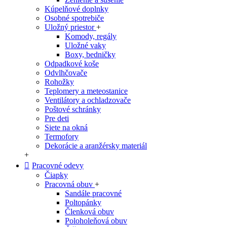
Kúpelňové doplnky
Osobné spotrebiče
Uložný priestor
+
Komody, regály
Uložné vaky
Boxy, bedničky
Odpadkové koše
Odvlhčovače
Rohožky
Teplomery a meteostanice
Ventilátory a ochladzovače
Poštové schránky
Pre deti
Siete na okná
Termofory
Dekorácie a aranžérsky materiál
+
Pracovné odevy
Čiapky
Pracovná obuv
+
Sandále pracovné
Poltopánky
Členková obuv
Poloholeňová obuv