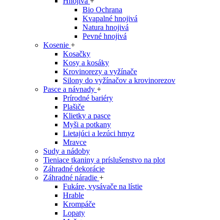
Hnojivá
+
Bio Ochrana
Kvapalné hnojivá
Natura hnojivá
Pevné hnojivá
Kosenie
+
Kosačky
Kosy a kosáky
Krovinorezy a vyžínače
Silony do vyžínačov a krovinorezov
Pasce a návnady
+
Prírodné bariéry
Plašiče
Klietky a pasce
Myši a potkany
Lietajúci a lezúci hmyz
Mravce
Sudy a nádoby
Tieniace tkaniny a príslušenstvo na plot
Záhradné dekorácie
Záhradné náradie
+
Fukáre, vysávače na lístie
Hrable
Krompáče
Lopaty