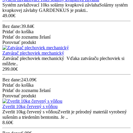
Systém zavlažovací 10ks solárny kvapková závlahaSolárny systém
kvapkovej závlahy GARDENKUS je prakti..
49.00€
Bez dane:39.84€
Pridať do košíka
Pridať do zoznamu želaní
Porovnať produkt
Zatvárač plechoviek mechanický
Zatvárač plechoviek mechanický Vďaka zatváraču plechoviek si
môžete..
299.00€
Bez dane:243.09€
Pridať do košíka
Pridať do zoznamu želaní
Porovnať produkt
Zverlit 10kg červený s vôňou
Zverlit 10kg červený s vôňouZverlit je prírodný materiál vyrobený
sušením a triedením bentonitu. Je ..
8.60€