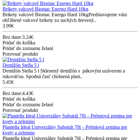
Brikety valcové Biomac Energo Hard 10kg
Brikety valcové Biomac Energo Hard 10kgPredstavujeme vám
obľúbené valcové brikety zo suchých drevený..
3.99€
Bez dane:3.24€
Pridať do košíka
Pridať do zoznamu želaní
Porovnať produkt
Demižón Stella 5 l
Demižón Stella 5 l Sklenený demižón s pákovým uzáverom a
rukoväťou. Spodná časť chránená plast..
5.45€
Bez dane:4.43€
Pridať do košíka
Pridať do zoznamu želaní
Porovnať produkt
Plantella Ideal Univerzálny Substrát 70l – Prémiová zemina pre
kvety a zeleninu
Plantella Ideal Univerzálny Substrát 70l – Prémiová zemina pre