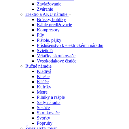
Zavlažovanie
Zváranie
Elektro a AKU náradie
+
Brúsky, hoblíky
Káble predlžovacie
Kompresory
Píly
Pištole, pájky
Príslušenstvo k elektrickému náradiu
Svietidlá
Vŕtačky, skrutkovače
Vysokotlakové čističe
Ručné náradie
+
Kladivá
Kliešte
Kľúče
Kufríky
Metre
Pilníky a rašple
Sady náradia
Sekáče
Skrutkovače
Svorky
Popruhy
Železiarsky tovar