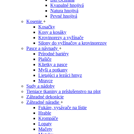
Kvapalné hnojivá
Natura hnojivá
Pevné hnojivá
Kosenie
+
Kosačky
Kosy a kosáky
Krovinorezy a vyžínače
Silony do vyžínačov a krovinorezov
Pasce a návnady
+
Prírodné bariéry
Plašiče
Klietky a pasce
Myši a potkany
Lietajúci a lezúci hmyz
Mravce
Sudy a nádoby
Tieniace tkaniny a príslušenstvo na plot
Záhradné dekorácie
Záhradné náradie
+
Fukáre, vysávače na lístie
Hrable
Krompáče
Lopaty
Mačety