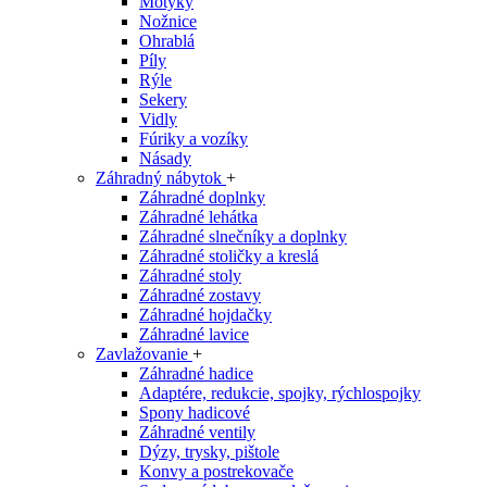
Motyky
Nožnice
Ohrablá
Píly
Rýle
Sekery
Vidly
Fúriky a vozíky
Násady
Záhradný nábytok
+
Záhradné doplnky
Záhradné lehátka
Záhradné slnečníky a doplnky
Záhradné stoličky a kreslá
Záhradné stoly
Záhradné zostavy
Záhradné hojdačky
Záhradné lavice
Zavlažovanie
+
Záhradné hadice
Adaptére, redukcie, spojky, rýchlospojky
Spony hadicové
Záhradné ventily
Dýzy, trysky, pištole
Konvy a postrekovače