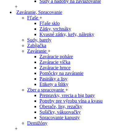
Sudy a nádoby na zavlažovanie
+
Zaváranie, Spracovanie
Fľaše
+
Fľaše sklo
Zátky, vrchnáky
Kvasné zátky, kefy, nálepky
Sudy, barely
Zabíjačka
Zaváranie
+
Zaváracie poháre
Zaváracie víčka
Zaváracie hrnce
Pomôcky na zaváranie
Pasiráky a lisy
Etikety a štítky
Zber a spracovanie
+
Prepravky, vrecia a big bagy
Potreby pre výrobu vína a kvasu
Oberače, lisy, rezačky
Sušičky, vákuovačky
Spracovanie kapusty
Demižóny
+