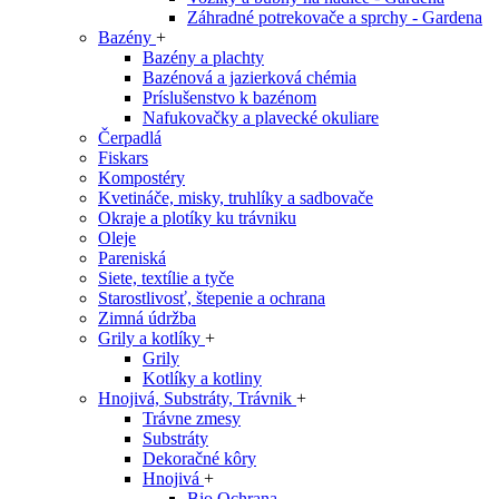
Záhradné potrekovače a sprchy - Gardena
Bazény
+
Bazény a plachty
Bazénová a jazierková chémia
Príslušenstvo k bazénom
Nafukovačky a plavecké okuliare
Čerpadlá
Fiskars
Kompostéry
Kvetináče, misky, truhlíky a sadbovače
Okraje a plotíky ku trávniku
Oleje
Pareniská
Siete, textílie a tyče
Starostlivosť, štepenie a ochrana
Zimná údržba
Grily a kotlíky
+
Grily
Kotlíky a kotliny
Hnojivá, Substráty, Trávnik
+
Trávne zmesy
Substráty
Dekoračné kôry
Hnojivá
+
Bio Ochrana