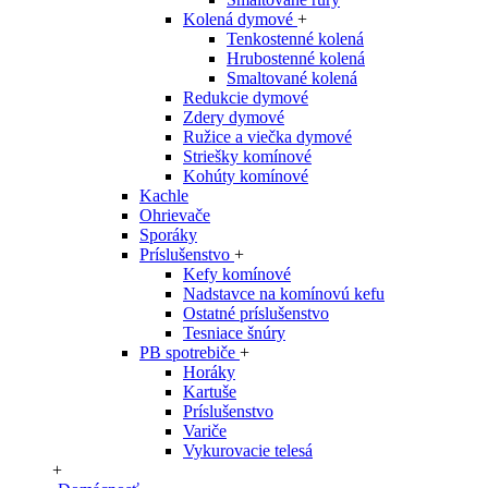
Kolená dymové
+
Tenkostenné kolená
Hrubostenné kolená
Smaltované kolená
Redukcie dymové
Zdery dymové
Ružice a viečka dymové
Striešky komínové
Kohúty komínové
Kachle
Ohrievače
Sporáky
Príslušenstvo
+
Kefy komínové
Nadstavce na komínovú kefu
Ostatné príslušenstvo
Tesniace šnúry
PB spotrebiče
+
Horáky
Kartuše
Príslušenstvo
Variče
Vykurovacie telesá
+