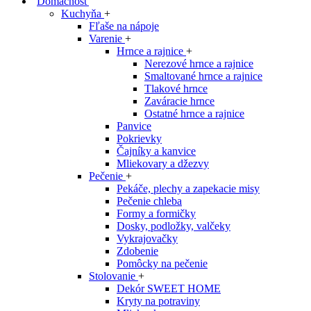
Domácnosť
Kuchyňa
+
Fľaše na nápoje
Varenie
+
Hrnce a rajnice
+
Nerezové hrnce a rajnice
Smaltované hrnce a rajnice
Tlakové hrnce
Zaváracie hrnce
Ostatné hrnce a rajnice
Panvice
Pokrievky
Čajníky a kanvice
Mliekovary a džezvy
Pečenie
+
Pekáče, plechy a zapekacie misy
Pečenie chleba
Formy a formičky
Dosky, podložky, valčeky
Vykrajovačky
Zdobenie
Pomôcky na pečenie
Stolovanie
+
Dekór SWEET HOME
Kryty na potraviny