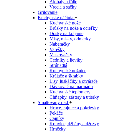
Alobaly a fólie
Vrecia a sáčky
Grilovanie
Kuchynské náčinia
+
Kuchynské nože
Brúsky na nože a ocieľky
Dosky na krájanie
Misy, misky, odmerky
Naberačky
Varešky
Maslovačky
Cedníky a lieviky
Strúhadlá
Kuchynské nožnice
Krájače a škrabky
Lisy, luskáčiky a otvárače
Dávkovač na marinádu
Kuchynské teplomery
Chňapky, zástery a utierky
Smaltovaný riad
+
Hrnce, rajnice a pokrievky
Pekáče
Čajníky
Konvice, džbány a džezvy
Hrnčeky