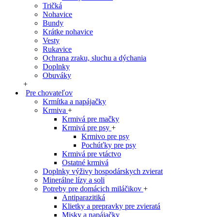
Tričká
Nohavice
Bundy
Krátke nohavice
Vesty
Rukavice
Ochrana zraku, sluchu a dýchania
Doplnky
Obuváky
+
Pre chovateľov
Krmítka a napájačky
Krmiva
+
Krmivá pre mačky
Krmivá pre psy
+
Krmivo pre psy
Pochúťky pre psy
Krmivá pre vtáctvo
Ostatné krmivá
Doplnky výživy hospodárskych zvierat
Minerálne lízy a soli
Potreby pre domácich miláčikov
+
Antiparazitiká
Klietky a prepravky pre zvieratá
Misky a napájačky