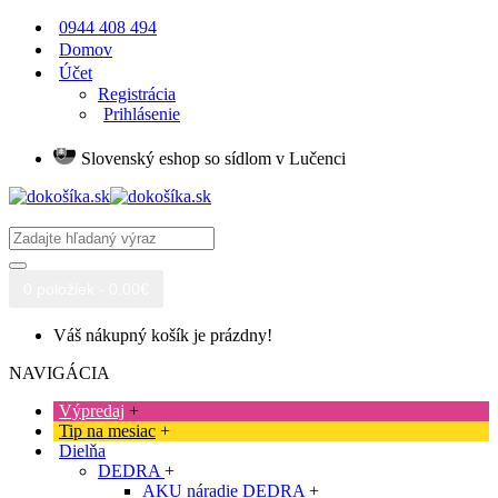
0944 408 494
Domov
Účet
Registrácia
Prihlásenie
Slovenský eshop so sídlom v Lučenci
0 položiek - 0.00€
Váš nákupný košík je prázdny!
NAVIGÁCIA
Výpredaj
+
Tip na mesiac
+
Dielňa
DEDRA
+
AKU náradie DEDRA
+