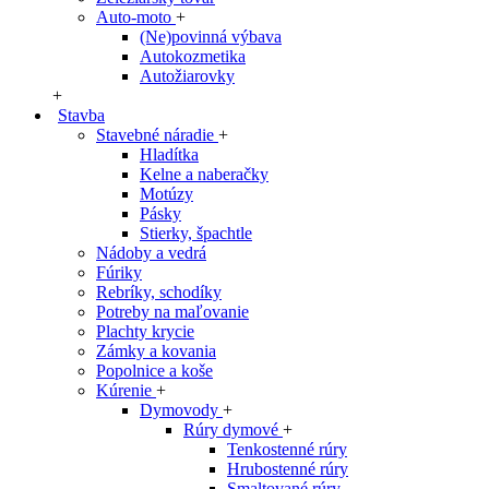
Auto-moto
+
(Ne)povinná výbava
Autokozmetika
Autožiarovky
+
Stavba
Stavebné náradie
+
Hladítka
Kelne a naberačky
Motúzy
Pásky
Stierky, špachtle
Nádoby a vedrá
Fúriky
Rebríky, schodíky
Potreby na maľovanie
Plachty krycie
Zámky a kovania
Popolnice a koše
Kúrenie
+
Dymovody
+
Rúry dymové
+
Tenkostenné rúry
Hrubostenné rúry
Smaltované rúry