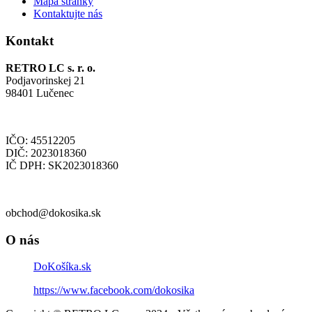
Mapa stránky
Kontaktujte nás
Kontakt
RETRO LC s. r. o.
Podjavorinskej 21
98401 Lučenec
IČO: 45512205
DIČ: 2023018360
IČ DPH: SK2023018360
obchod@dokosika.sk
O nás
DoKošíka.sk
https://www.facebook.com/dokosika