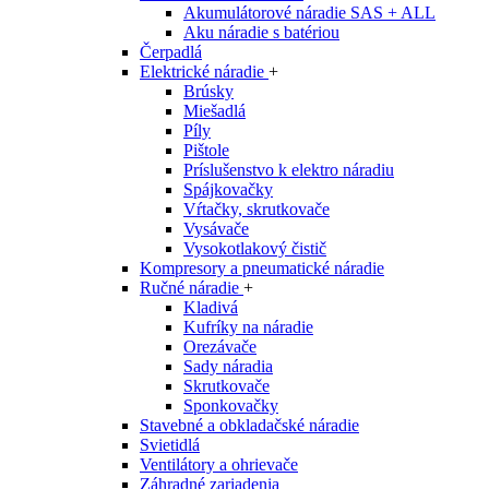
Akumulátorové náradie SAS + ALL
Aku náradie s batériou
Čerpadlá
Elektrické náradie
+
Brúsky
Miešadlá
Píly
Pištole
Príslušenstvo k elektro náradiu
Spájkovačky
Vŕtačky, skrutkovače
Vysávače
Vysokotlakový čistič
Kompresory a pneumatické náradie
Ručné náradie
+
Kladivá
Kufríky na náradie
Orezávače
Sady náradia
Skrutkovače
Sponkovačky
Stavebné a obkladačské náradie
Svietidlá
Ventilátory a ohrievače
Záhradné zariadenia