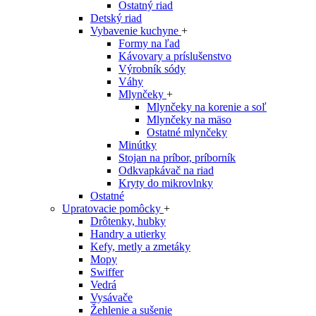
Ostatný riad
Detský riad
Vybavenie kuchyne
+
Formy na ľad
Kávovary a príslušenstvo
Výrobník sódy
Váhy
Mlynčeky
+
Mlynčeky na korenie a soľ
Mlynčeky na mäso
Ostatné mlynčeky
Minútky
Stojan na príbor, príborník
Odkvapkávač na riad
Kryty do mikrovlnky
Ostatné
Upratovacie pomôcky
+
Drôtenky, hubky
Handry a utierky
Kefy, metly a zmetáky
Mopy
Swiffer
Vedrá
Vysávače
Žehlenie a sušenie