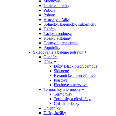
Mliekovky
Taniere a misky
Príbory
Poháre
Hrnčeky a šálky
Solničky, koreničky, cukorničky
Džbány
Tácky a podnosy
Košíky a stojany
Obrusy a prestieranie
Popolníky
Skladovanie a balenie potravín
+
Obedáre
Dózy
+
Dózy Black plech/bambus
Sklenené
Keramické a porcelánové
Plastové
Plechové a nerezové
Termomisy a termosky
+
Termomisy
Termosky a ploskačky
Chladiace boxy
Chlebníky
Tašky, košíky