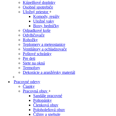
Kúpelňové doplnky
Osobné spotrebiče
Uložný priestor
+
Komody, regály
Uložné vaky
Boxy, bedničky
Odpadkové koše
Odvlhčovače
Rohožky
Teplomery a meteostanice
Ventilátory a ochladzovače
Poštové schránky
Pre deti
Siete na okná
Termofory
Dekorácie a aranžérsky materiál
+
Pracovné odevy
Čiapky
Pracovná obuv
+
Sandále pracovné
Poltopánky
Členková obuv
Poloholeňová obuv
Čižmy a snehule