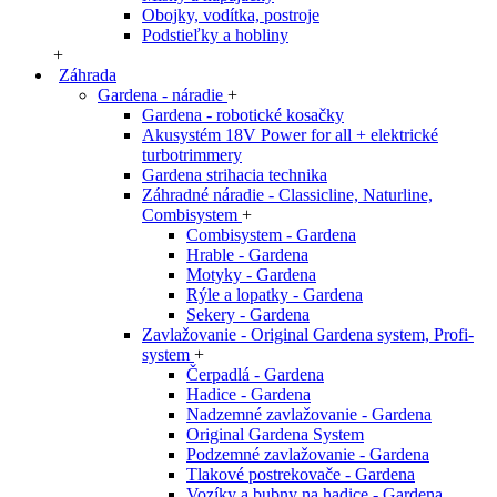
Obojky, vodítka, postroje
Podstieľky a hobliny
+
Záhrada
Gardena - náradie
+
Gardena - robotické kosačky
Akusystém 18V Power for all + elektrické
turbotrimmery
Gardena strihacia technika
Záhradné náradie - Classicline, Naturline,
Combisystem
+
Combisystem - Gardena
Hrable - Gardena
Motyky - Gardena
Rýle a lopatky - Gardena
Sekery - Gardena
Zavlažovanie - Original Gardena system, Profi-
system
+
Čerpadlá - Gardena
Hadice - Gardena
Nadzemné zavlažovanie - Gardena
Original Gardena System
Podzemné zavlažovanie - Gardena
Tlakové postrekovače - Gardena
Vozíky a bubny na hadice - Gardena