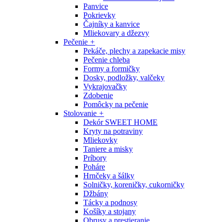
Panvice
Pokrievky
Čajníky a kanvice
Mliekovary a džezvy
Pečenie
+
Pekáče, plechy a zapekacie misy
Pečenie chleba
Formy a formičky
Dosky, podložky, valčeky
Vykrajovačky
Zdobenie
Pomôcky na pečenie
Stolovanie
+
Dekór SWEET HOME
Kryty na potraviny
Mliekovky
Taniere a misky
Príbory
Poháre
Hrnčeky a šálky
Solničky, koreničky, cukorničky
Džbány
Tácky a podnosy
Košíky a stojany
Obrusy a prestieranie