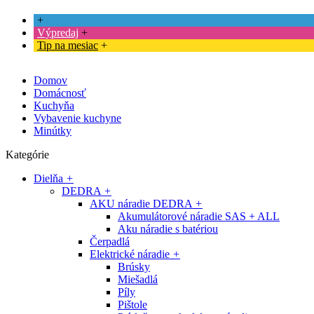
+
Výpredaj
+
Tip na mesiac
+
Domov
Domácnosť
Kuchyňa
Vybavenie kuchyne
Minútky
Kategórie
Dielňa
+
DEDRA
+
AKU náradie DEDRA
+
Akumulátorové náradie SAS + ALL
Aku náradie s batériou
Čerpadlá
Elektrické náradie
+
Brúsky
Miešadlá
Píly
Pištole