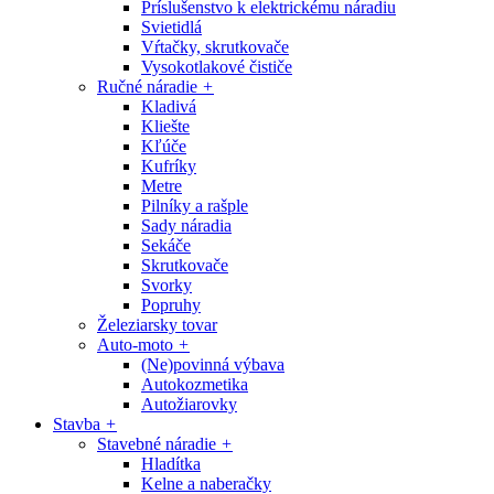
Príslušenstvo k elektrickému náradiu
Svietidlá
Vŕtačky, skrutkovače
Vysokotlakové čističe
Ručné náradie
+
Kladivá
Kliešte
Kľúče
Kufríky
Metre
Pilníky a rašple
Sady náradia
Sekáče
Skrutkovače
Svorky
Popruhy
Železiarsky tovar
Auto-moto
+
(Ne)povinná výbava
Autokozmetika
Autožiarovky
Stavba
+
Stavebné náradie
+
Hladítka
Kelne a naberačky