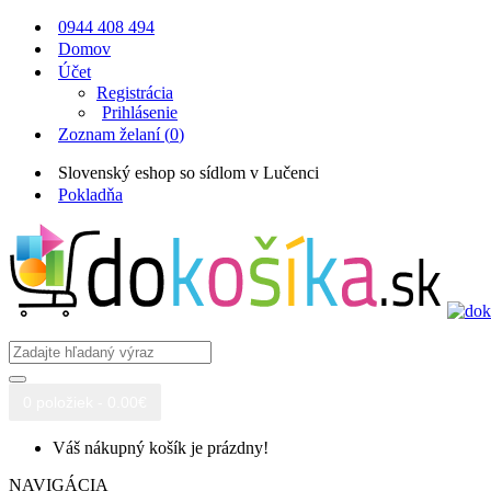
0944 408 494
Domov
Účet
Registrácia
Prihlásenie
Zoznam želaní (
0
)
Slovenský eshop so sídlom v Lučenci
Pokladňa
0 položiek - 0.00€
Váš nákupný košík je prázdny!
NAVIGÁCIA