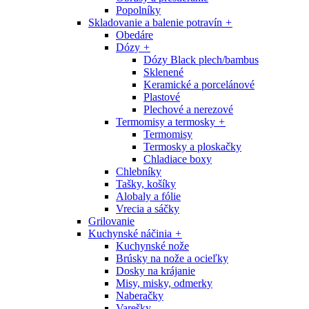
Popolníky
Skladovanie a balenie potravín
+
Obedáre
Dózy
+
Dózy Black plech/bambus
Sklenené
Keramické a porcelánové
Plastové
Plechové a nerezové
Termomisy a termosky
+
Termomisy
Termosky a ploskačky
Chladiace boxy
Chlebníky
Tašky, košíky
Alobaly a fólie
Vrecia a sáčky
Grilovanie
Kuchynské náčinia
+
Kuchynské nože
Brúsky na nože a ocieľky
Dosky na krájanie
Misy, misky, odmerky
Naberačky
Varešky