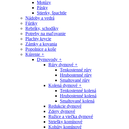
Motúzy
Pásky
Stierky, špachtle
Nádoby a vedrá
Fúriky
Rebríky, schodíky
Potreby na maľovanie
Plachty krycie
Zámky a kovania
Popolnice a koše
Kúrenie
+
Dymovody
+
Rúry dymové
+
Tenkostenné rúry
Hrubostenné rúry
Smaltované rúry
Kolená dymové
+
Tenkostenné kolená
Hrubostenné kolená
Smaltované kolená
Redukcie dymové
Zdery dymové
Ružice a viečka dymové
Striešky komínové
Kohúty komínové