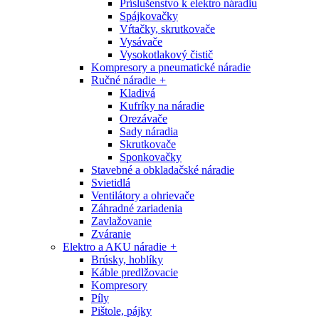
Príslušenstvo k elektro náradiu
Spájkovačky
Vŕtačky, skrutkovače
Vysávače
Vysokotlakový čistič
Kompresory a pneumatické náradie
Ručné náradie
+
Kladivá
Kufríky na náradie
Orezávače
Sady náradia
Skrutkovače
Sponkovačky
Stavebné a obkladačské náradie
Svietidlá
Ventilátory a ohrievače
Záhradné zariadenia
Zavlažovanie
Zváranie
Elektro a AKU náradie
+
Brúsky, hoblíky
Káble predlžovacie
Kompresory
Píly
Pištole, pájky