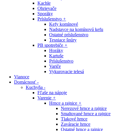
Kachle
Ohrievače
Sporáky
Príslušenstvo
+
Kefy komínové
Nadstavce na komínovú kefu
Ostatné príslušenstvo
Tesniace šnúry
PB spotrebiče
+
Horáky
Kartuše
Príslušenstvo
Variče
Vykurovacie telesá
Vianoce
Domácnosť
-
Kuchyňa
-
Fľaše na nápoje
Varenie
+
Hrnce a rajnice
+
Nerezové hrnce a rajnice
Smaltované hrnce a rajnice
Tlakové hrnce
Zaváracie hrnce
Ostatné hrnce a rajnice