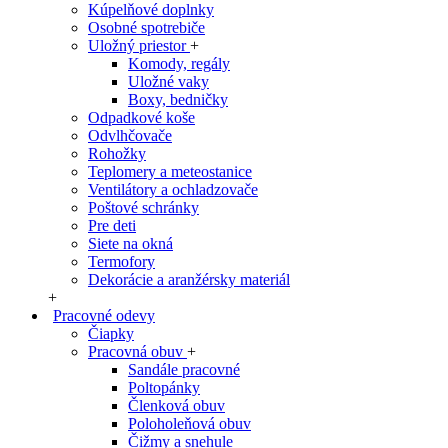
Kúpelňové doplnky
Osobné spotrebiče
Uložný priestor
+
Komody, regály
Uložné vaky
Boxy, bedničky
Odpadkové koše
Odvlhčovače
Rohožky
Teplomery a meteostanice
Ventilátory a ochladzovače
Poštové schránky
Pre deti
Siete na okná
Termofory
Dekorácie a aranžérsky materiál
+
Pracovné odevy
Čiapky
Pracovná obuv
+
Sandále pracovné
Poltopánky
Členková obuv
Poloholeňová obuv
Čižmy a snehule