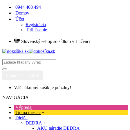
0944 408 494
Domov
Účet
Registrácia
Prihlásenie
Slovenský eshop so sídlom v Lučenci
0 položiek - 0.00€
Váš nákupný košík je prázdny!
NAVIGÁCIA
Výpredaj
+
Tip na mesiac
+
Dielňa
DEDRA
+
AKU náradie DEDRA
+