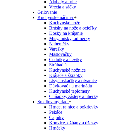
Alobaly a fólie
Vrecia a sáčky
Grilovanie
Kuchynské náčinia
+
Kuchynské nože
Brúsky na nože a ocieľky
Dosky na krájanie
Misy, misky, odmerky
Naberačky
Varešky
Maslovačky
Cedníky a lieviky
Strúhadlá
Kuchynské nožnice
Krájače a škrabky
Lisy, luskáčiky a otvárače
Dávkovač na marinádu
Kuchynské teplomery
Chňapky, zástery a utierky
Smaltovaný riad
+
Hrnce, rajnice a pokrievky
Pekáče
Čajníky
Konvice, džbány a džezvy
Hrnčeky