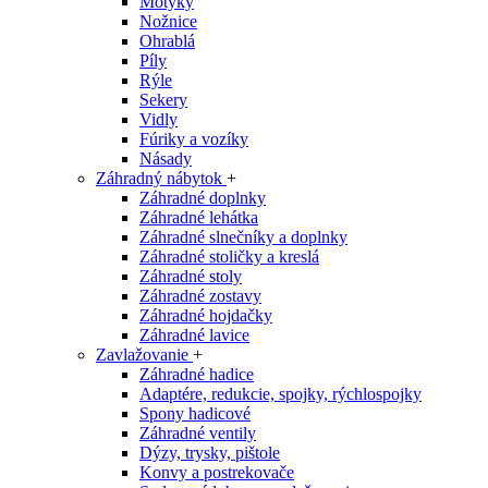
Motyky
Nožnice
Ohrablá
Píly
Rýle
Sekery
Vidly
Fúriky a vozíky
Násady
Záhradný nábytok
+
Záhradné doplnky
Záhradné lehátka
Záhradné slnečníky a doplnky
Záhradné stoličky a kreslá
Záhradné stoly
Záhradné zostavy
Záhradné hojdačky
Záhradné lavice
Zavlažovanie
+
Záhradné hadice
Adaptére, redukcie, spojky, rýchlospojky
Spony hadicové
Záhradné ventily
Dýzy, trysky, pištole
Konvy a postrekovače