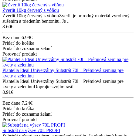
Zverlit 10kg červený s vôňou
Zverlit 10kg červený s vôňouZverlit je prírodný materiál vyrobený
sušením a triedením bentonitu. Je ..
8.60€
Bez dane:6.99€
Pridať do košíka
Pridať do zoznamu želaní
Porovnať produkt
Plantella Ideal Univerzálny Substrát 70l – Prémiová zemina pre
kvety a zeleninu
Plantella Ideal Univerzálny Substrát 70l – Prémiová zemina pre
kvety a zeleninuDoprajte svojim rastl..
8.91€
Bez dane:7.24€
Pridať do košíka
Pridať do zoznamu želaní
Porovnať produkt
Substrát na výsev 70L PROFI
Substrát určený na výsev a množenie rastlín. Je obohatený hnojiv..