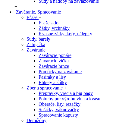
Sudy a nádoby na zavlažovanie
+
Zaváranie, Spracovanie
Fľaše
+
Fľaše sklo
Zátky, vrchnáky
Kvasné zátky, kefy, nálepky
Sudy, barely
Zabíjačka
Zaváranie
+
Zaváracie poháre
Zaváracie víčka
Zaváracie hrnce
Pomôcky na zaváranie
Pasiráky a lisy
Etikety a štítky
Zber a spracovanie
+
Prepravky, vrecia a big bagy
Potreby pre výrobu vína a kvasu
Oberače, lisy, rezačky
Sušičky, vákuovačky
Spracovanie kapusty
Demižóny
+