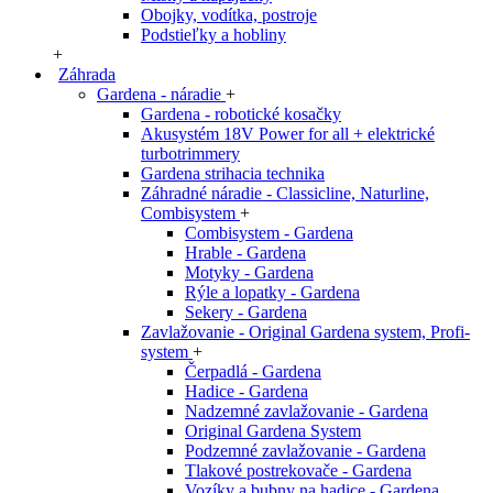
Obojky, vodítka, postroje
Podstieľky a hobliny
+
Záhrada
Gardena - náradie
+
Gardena - robotické kosačky
Akusystém 18V Power for all + elektrické
turbotrimmery
Gardena strihacia technika
Záhradné náradie - Classicline, Naturline,
Combisystem
+
Combisystem - Gardena
Hrable - Gardena
Motyky - Gardena
Rýle a lopatky - Gardena
Sekery - Gardena
Zavlažovanie - Original Gardena system, Profi-
system
+
Čerpadlá - Gardena
Hadice - Gardena
Nadzemné zavlažovanie - Gardena
Original Gardena System
Podzemné zavlažovanie - Gardena
Tlakové postrekovače - Gardena
Vozíky a bubny na hadice - Gardena