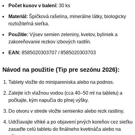
Počet kusov v balení:
30 ks
Materiál:
Špičková rašelina, minerálne látky, biologicky
rozložiteľná sieťka.
Použitie:
Výsev semien zeleniny, kvetov, byliniek a
zakoreňovanie rezkov izbových rastlín.
EAN:
8585020303707 / 8585020303703
Návod na použitie (Tip pre sezónu 2026):
Tablety vložte do
minipareniska
alebo na podnos.
Zalejte ich vlažnou vodou (cca 40–50 ml na tabletu) a
počkajte, kým napučia do plnej výšky.
Do otvoru v strede vložte semienko alebo rezk rastliny.
Udržiavajte vlhké a po objavení prvých koreňov cez sieťku
zasaďte celú tabletu do finálneho kvetináča alebo na