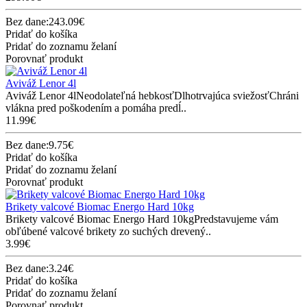
Bez dane:243.09€
Pridať do košíka
Pridať do zoznamu želaní
Porovnať produkt
Aviváž Lenor 4l
Aviváž Lenor 4lNeodolateľná hebkosťDlhotrvajúca sviežosťChráni
vlákna pred poškodením a pomáha predĺ..
11.99€
Bez dane:9.75€
Pridať do košíka
Pridať do zoznamu želaní
Porovnať produkt
Brikety valcové Biomac Energo Hard 10kg
Brikety valcové Biomac Energo Hard 10kgPredstavujeme vám
obľúbené valcové brikety zo suchých drevený..
3.99€
Bez dane:3.24€
Pridať do košíka
Pridať do zoznamu želaní
Porovnať produkt