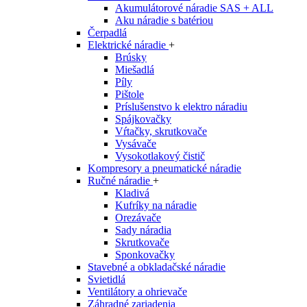
Akumulátorové náradie SAS + ALL
Aku náradie s batériou
Čerpadlá
Elektrické náradie
+
Brúsky
Miešadlá
Píly
Pištole
Príslušenstvo k elektro náradiu
Spájkovačky
Vŕtačky, skrutkovače
Vysávače
Vysokotlakový čistič
Kompresory a pneumatické náradie
Ručné náradie
+
Kladivá
Kufríky na náradie
Orezávače
Sady náradia
Skrutkovače
Sponkovačky
Stavebné a obkladačské náradie
Svietidlá
Ventilátory a ohrievače
Záhradné zariadenia