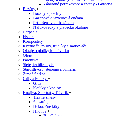
Záhradné potrekovače a sprchy - Gardena
Bazény
+
Bazény a plachty
Bazénová a jazierková chémia
Príslušenstvo k bazénom
Nafukovačky a plavecké okuliare
Čerpadlá
Fiskars
Kompostéry
Kvetináče, misky, truhlíky a sadbovače
Okraje a plotíky ku trávniku
Oleje
Pareniská
Siete, textílie a tyče
Starostlivosť, štepenie a ochrana
Zimná údržba
Grily a kotlíky
+
Grily
Kotlíky a kotliny
Hnojivá, Substráty, Trávnik
+
Trávne zmesy
Substráty
Dekoračné kôry
Hnojivá
+
Bio Ochrana