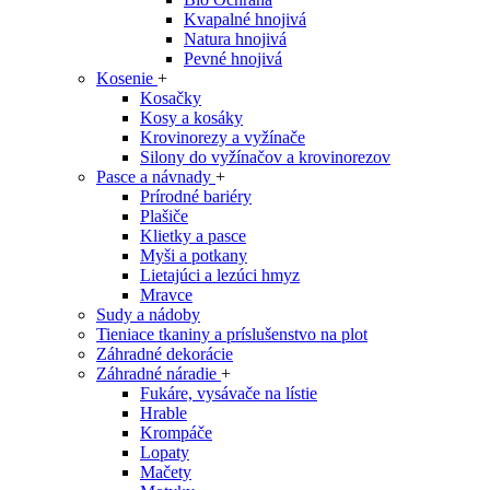
Kvapalné hnojivá
Natura hnojivá
Pevné hnojivá
Kosenie
+
Kosačky
Kosy a kosáky
Krovinorezy a vyžínače
Silony do vyžínačov a krovinorezov
Pasce a návnady
+
Prírodné bariéry
Plašiče
Klietky a pasce
Myši a potkany
Lietajúci a lezúci hmyz
Mravce
Sudy a nádoby
Tieniace tkaniny a príslušenstvo na plot
Záhradné dekorácie
Záhradné náradie
+
Fukáre, vysávače na lístie
Hrable
Krompáče
Lopaty
Mačety