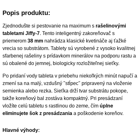
Popis produktu:
Zjednodušte si pestovanie na maximum s
rašelinovými
tabletami Jiffy-7
. Tento inteligentný zakoreňovač s
priemerom
38 mm
nahrádza klasické kvetináče aj ťažké
vrecia so substrátom. Tablety sú vyrobené z vysoko kvalitnej
sfarbenej rašeliny s prídavkom minerálov na podporu rastu a
sú obalené do jemnej, biologicky rozložiteľnej sieťky.
Po pridaní vody tableta v priebehu niekoľkých minút napučí a
zmení sa na malý, vzdušný "stĺpec" pripravený na vloženie
semienka alebo rezka. Sieťka drží tvar substrátu pokope,
takže koreňový bal zostáva kompaktný. Pri presádzaní
vložíte celú tabletu s rastlinou do zeme, čím
úplne
eliminujete šok z presádzania
a poškodenie koreňov.
Hlavné výhody: