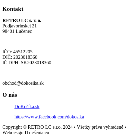
Kontakt
RETRO LC s. r. o.
Podjavorinskej 21
98401 Lučenec
IČO: 45512205
DIČ: 2023018360
IČ DPH: SK2023018360
obchod@dokosika.sk
O nás
DoKošíka.sk
https://www.facebook.com/dokosika
Copyright © RETRO LC s.r.o. 2024 • Všetky práva vyhradené •
Webdesign ITriešenia.eu