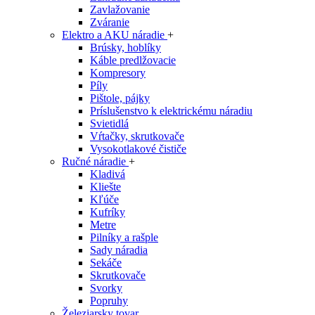
Zavlažovanie
Zváranie
Elektro a AKU náradie
+
Brúsky, hoblíky
Káble predlžovacie
Kompresory
Píly
Pištole, pájky
Príslušenstvo k elektrickému náradiu
Svietidlá
Vŕtačky, skrutkovače
Vysokotlakové čističe
Ručné náradie
+
Kladivá
Kliešte
Kľúče
Kufríky
Metre
Pilníky a rašple
Sady náradia
Sekáče
Skrutkovače
Svorky
Popruhy
Železiarsky tovar