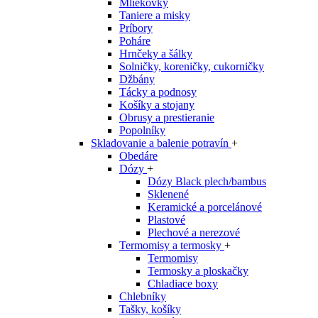
Mliekovky
Taniere a misky
Príbory
Poháre
Hrnčeky a šálky
Solničky, koreničky, cukorničky
Džbány
Tácky a podnosy
Košíky a stojany
Obrusy a prestieranie
Popolníky
Skladovanie a balenie potravín
+
Obedáre
Dózy
+
Dózy Black plech/bambus
Sklenené
Keramické a porcelánové
Plastové
Plechové a nerezové
Termomisy a termosky
+
Termomisy
Termosky a ploskačky
Chladiace boxy
Chlebníky
Tašky, košíky