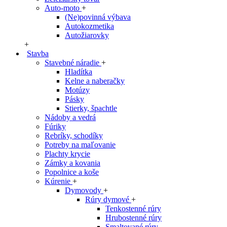
Auto-moto
+
(Ne)povinná výbava
Autokozmetika
Autožiarovky
+
Stavba
Stavebné náradie
+
Hladítka
Kelne a naberačky
Motúzy
Pásky
Stierky, špachtle
Nádoby a vedrá
Fúriky
Rebríky, schodíky
Potreby na maľovanie
Plachty krycie
Zámky a kovania
Popolnice a koše
Kúrenie
+
Dymovody
+
Rúry dymové
+
Tenkostenné rúry
Hrubostenné rúry
Smaltované rúry