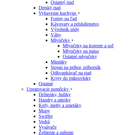
Ostatný riad
Detský riad
Vybavenie kuchyne
+
Formy na ľad
Kávovary a príslušenstvo
Výrobník sódy
Váhy
Mlynčeky
+
Mlynčeky na korenie a soľ
Mlynčeky na mäso
Ostatné mlynčeky
Minútky
Stojan na príbor, príborník
Odkvapkávač na riad
Kryty do mikrovlnky
Ostatné
Upratovacie pomôcky
+
Drôtenky, hubky
Handry a utierky
Kefy, metly a zmetáky
Mopy
Swiffer
Vedrá
Vysávače
Žehlenie a sušenie