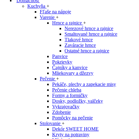
Domácnosť
Kuchyňa
+
Fľaše na nápoje
Varenie
+
Hrnce a rajnice
+
Nerezové hrnce a rajnice
Smaltované hrnce a rajnice
Tlakové hrnce
Zaváracie hrnce
Ostatné hrnce a rajnice
Panvice
Pokrievky
Čajníky a kanvice
Mliekovary a džezvy
Pečenie
+
Pekáče, plechy a zapekacie misy
Pečenie chleba
Formy a formičky
Dosky, podložky, valčeky
Vykrajovačky
Zdobenie
Pomôcky na pečenie
Stolovanie
+
Dekór SWEET HOME
Kryty na potraviny