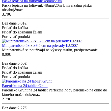
Páska lepiaca na fóliovník 48mm/20m
Páska lepiaca na fóliovník 48mm/20m Univerzálna páska
obsahuj&uac..
3.70€
Bez dane:3.01€
Pridať do košíka
Pridať do zoznamu želaní
Porovnať produkt
Miniparenisko 58 x 37,5 cm na priesady LJ2007
Minipareniská sa používajú na výsevy rastlín, predpestovanie..
8.00€
Bez dane:6.50€
Pridať do košíka
Pridať do zoznamu želaní
Porovnať produkt
Parenisko na 24 tabliet Grunt
Parenisko Grunt na 24 tabliet Perfektné hoby parenisko na okno do
ktorého možte dok&ua..
2.79€
Bez dane:2.27€