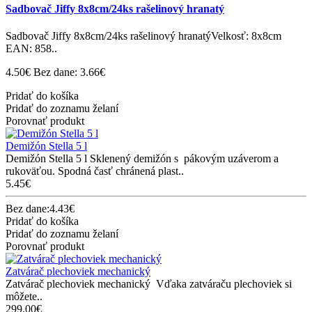
Sadbovač Jiffy 8x8cm/24ks rašelinový hranatý
Sadbovač Jiffy 8x8cm/24ks rašelinový hranatýVelkosť: 8x8cm
EAN: 858..
4.50€
Bez dane: 3.66€
Pridať do košíka
Pridať do zoznamu želaní
Porovnať produkt
Demižón Stella 5 l
Demižón Stella 5 l Sklenený demižón s pákovým uzáverom a
rukoväťou. Spodná časť chránená plast..
5.45€
Bez dane:4.43€
Pridať do košíka
Pridať do zoznamu želaní
Porovnať produkt
Zatvárač plechoviek mechanický
Zatvárač plechoviek mechanický Vďaka zatváraču plechoviek si
môžete..
299.00€