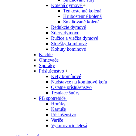
Kolená dymové
+
Tenkostenné kolená
Hrubostenné kolená
Smaltované kolená
Redukcie dymové
Zdery dymové
Ružice a viečka dymové
Striešky komínové
Kohúty komínové
Kachle
Ohrievače
Sporáky
Príslušenstvo
+
Kefy komínové
Nadstavce na komínovú kefu
Ostatné príslušenstvo
Tesniace šnúry
PB spotrebiče
+
Horáky
Kartuše
Príslušenstvo
Variče
Vykurovacie telesá
+