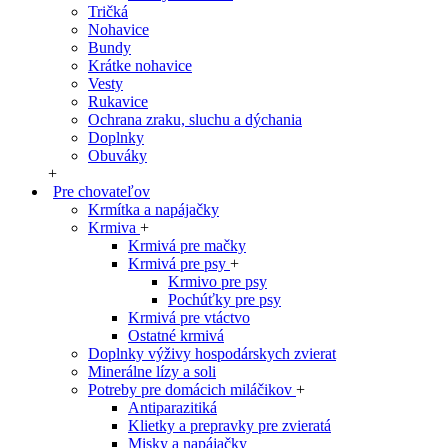
Tričká
Nohavice
Bundy
Krátke nohavice
Vesty
Rukavice
Ochrana zraku, sluchu a dýchania
Doplnky
Obuváky
+
Pre chovateľov
Krmítka a napájačky
Krmiva
+
Krmivá pre mačky
Krmivá pre psy
+
Krmivo pre psy
Pochúťky pre psy
Krmivá pre vtáctvo
Ostatné krmivá
Doplnky výživy hospodárskych zvierat
Minerálne lízy a soli
Potreby pre domácich miláčikov
+
Antiparazitiká
Klietky a prepravky pre zvieratá
Misky a napájačky