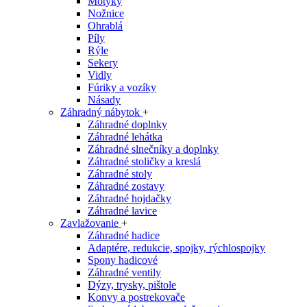
Motyky
Nožnice
Ohrablá
Píly
Rýle
Sekery
Vidly
Fúriky a vozíky
Násady
Záhradný nábytok
+
Záhradné doplnky
Záhradné lehátka
Záhradné slnečníky a doplnky
Záhradné stoličky a kreslá
Záhradné stoly
Záhradné zostavy
Záhradné hojdačky
Záhradné lavice
Zavlažovanie
+
Záhradné hadice
Adaptére, redukcie, spojky, rýchlospojky
Spony hadicové
Záhradné ventily
Dýzy, trysky, pištole
Konvy a postrekovače