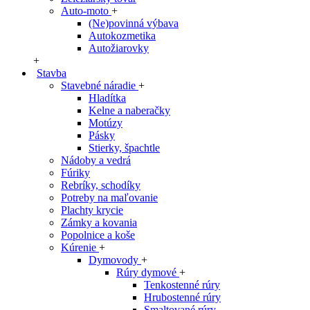
Auto-moto
+
(Ne)povinná výbava
Autokozmetika
Autožiarovky
+
Stavba
Stavebné náradie
+
Hladítka
Kelne a naberačky
Motúzy
Pásky
Stierky, špachtle
Nádoby a vedrá
Fúriky
Rebríky, schodíky
Potreby na maľovanie
Plachty krycie
Zámky a kovania
Popolnice a koše
Kúrenie
+
Dymovody
+
Rúry dymové
+
Tenkostenné rúry
Hrubostenné rúry
Smaltované rúry