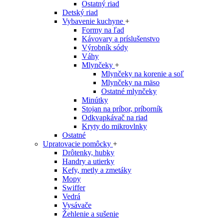
Ostatný riad
Detský riad
Vybavenie kuchyne
+
Formy na ľad
Kávovary a príslušenstvo
Výrobník sódy
Váhy
Mlynčeky
+
Mlynčeky na korenie a soľ
Mlynčeky na mäso
Ostatné mlynčeky
Minútky
Stojan na príbor, príborník
Odkvapkávač na riad
Kryty do mikrovlnky
Ostatné
Upratovacie pomôcky
+
Drôtenky, hubky
Handry a utierky
Kefy, metly a zmetáky
Mopy
Swiffer
Vedrá
Vysávače
Žehlenie a sušenie