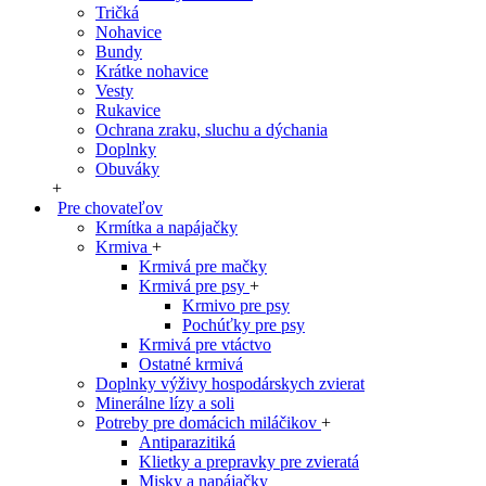
Tričká
Nohavice
Bundy
Krátke nohavice
Vesty
Rukavice
Ochrana zraku, sluchu a dýchania
Doplnky
Obuváky
+
Pre chovateľov
Krmítka a napájačky
Krmiva
+
Krmivá pre mačky
Krmivá pre psy
+
Krmivo pre psy
Pochúťky pre psy
Krmivá pre vtáctvo
Ostatné krmivá
Doplnky výživy hospodárskych zvierat
Minerálne lízy a soli
Potreby pre domácich miláčikov
+
Antiparazitiká
Klietky a prepravky pre zvieratá
Misky a napájačky