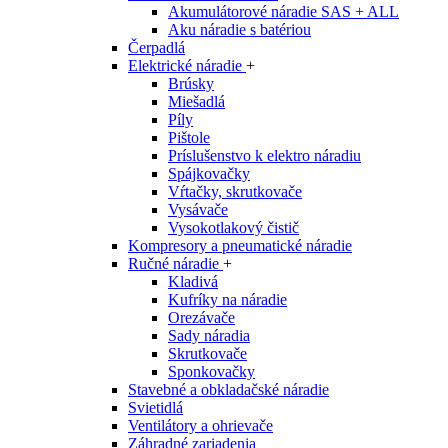
Akumulátorové náradie SAS + ALL
Aku náradie s batériou
Čerpadlá
Elektrické náradie
+
Brúsky
Miešadlá
Píly
Pištole
Príslušenstvo k elektro náradiu
Spájkovačky
Vŕtačky, skrutkovače
Vysávače
Vysokotlakový čistič
Kompresory a pneumatické náradie
Ručné náradie
+
Kladivá
Kufríky na náradie
Orezávače
Sady náradia
Skrutkovače
Sponkovačky
Stavebné a obkladačské náradie
Svietidlá
Ventilátory a ohrievače
Záhradné zariadenia