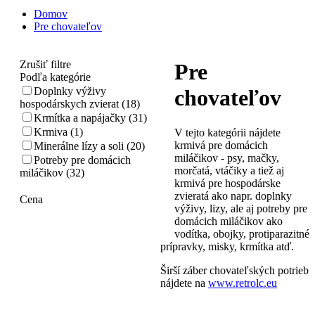
Domov
Pre chovateľov
Zrušiť filtre
Pre
Podľa kategórie
Doplnky výživy
chovateľov
hospodárskych zvierat (18)
Krmítka a napájačky (31)
Krmiva (1)
V tejto kategórii nájdete
krmivá pre domácich
Minerálne lízy a soli (20)
miláčikov - psy, mačky,
Potreby pre domácich
morčatá, vtáčiky a tiež aj
miláčikov (32)
krmivá pre hospodárske
zvieratá ako napr. doplnky
Cena
výživy, lizy, ale aj potreby pre
domácich miláčikov ako
vodítka, obojky, protiparazitné
prípravky, misky, krmítka atď.
Širší záber chovateľských potrieb
nájdete na
www.retrolc.eu