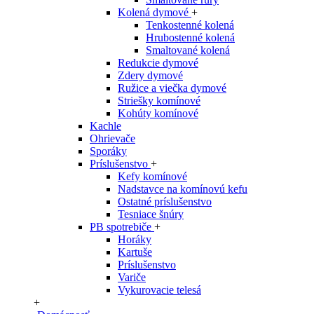
Kolená dymové
+
Tenkostenné kolená
Hrubostenné kolená
Smaltované kolená
Redukcie dymové
Zdery dymové
Ružice a viečka dymové
Striešky komínové
Kohúty komínové
Kachle
Ohrievače
Sporáky
Príslušenstvo
+
Kefy komínové
Nadstavce na komínovú kefu
Ostatné príslušenstvo
Tesniace šnúry
PB spotrebiče
+
Horáky
Kartuše
Príslušenstvo
Variče
Vykurovacie telesá
+