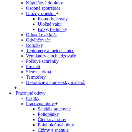
Kúpelňové doplnky
Osobné spotrebiče
Uložný priestor
+
Komody, regály
Uložné vaky
Boxy, bedničky
Odpadkové koše
Odvlhčovače
Rohožky
Teplomery a meteostanice
Ventilátory a ochladzovače
Poštové schránky
Pre deti
Siete na okná
Termofory
Dekorácie a aranžérsky materiál
+
Pracovné odevy
Čiapky
Pracovná obuv
+
Sandále pracovné
Poltopánky
Členková obuv
Poloholeňová obuv
Čižmy a snehule