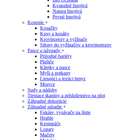
Kvapalné hnojivá
Natura hnojivá
Pevné hnojivá
Kosenie
+
Kosačky
Kosy a kosáky
Krovinorezy a vyžínače
Silony do vyžínačov a krovinorezov
Pasce a návnady
+
Prírodné bariéry
Plašiče
Klietky a pasce
Myši a potkany
Lietajúci a lezúci hmyz
Mravce
Sudy a nádoby
Tieniace tkaniny a príslušenstvo na plot
Záhradné dekorácie
Záhradné náradie
+
Fukáre, vysávače na lístie
Hrable
Krompáče
Lopaty
Mačety