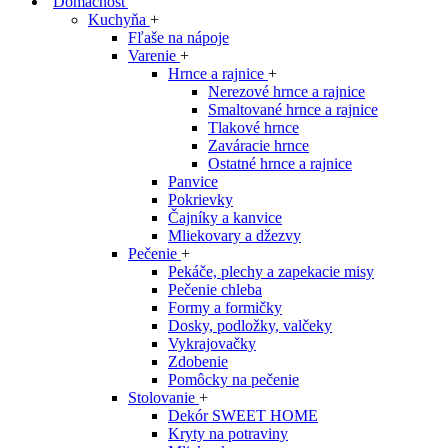
Domácnosť
Kuchyňa
+
Fľaše na nápoje
Varenie
+
Hrnce a rajnice
+
Nerezové hrnce a rajnice
Smaltované hrnce a rajnice
Tlakové hrnce
Zaváracie hrnce
Ostatné hrnce a rajnice
Panvice
Pokrievky
Čajníky a kanvice
Mliekovary a džezvy
Pečenie
+
Pekáče, plechy a zapekacie misy
Pečenie chleba
Formy a formičky
Dosky, podložky, valčeky
Vykrajovačky
Zdobenie
Pomôcky na pečenie
Stolovanie
+
Dekór SWEET HOME
Kryty na potraviny