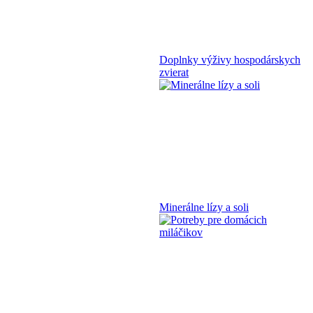
Doplnky výživy hospodárskych
zvierat
Minerálne lízy a soli