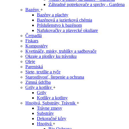
Záhradné potrekovače a sprchy - Gardena
Bazény
+
Bazény a plachty
Bazénová a jazierková chémia
Príslušenstvo k bazénom
Nafukovačky a plavecké okuliare
Čerpadlá
Fiskars
Kompostéry
Kvetináče, misky, truhlíky a sadbovače
Okraje a plotíky ku trávniku
Oleje
Pareniská
Siete, textílie a tyče
Starostlivosť, štepenie a ochrana
Zimná údržba
Grily a kotlíky
+
Grily
Kotlíky a kotliny
Hnojivá, Substráty, Trávnik
+
Trávne zmesy
Substráty
Dekoračné kôry
Hnojivá
+
Bio Ochrana