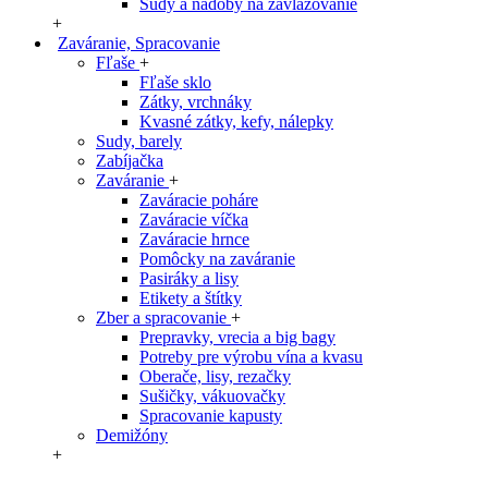
Sudy a nádoby na zavlažovanie
+
Zaváranie, Spracovanie
Fľaše
+
Fľaše sklo
Zátky, vrchnáky
Kvasné zátky, kefy, nálepky
Sudy, barely
Zabíjačka
Zaváranie
+
Zaváracie poháre
Zaváracie víčka
Zaváracie hrnce
Pomôcky na zaváranie
Pasiráky a lisy
Etikety a štítky
Zber a spracovanie
+
Prepravky, vrecia a big bagy
Potreby pre výrobu vína a kvasu
Oberače, lisy, rezačky
Sušičky, vákuovačky
Spracovanie kapusty
Demižóny
+