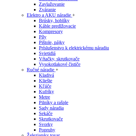
Zavlažovanie
Zváranie
Elektro a AKU náradie
+
Brúsky, hoblíky
Káble predlžovacie
Kompresory
Píly
Pištole, pájky
Príslušenstvo k elektrickému náradiu
Svietidlá
Vŕtačky, skrutkovače
Vysokotlakové čističe
Ručné náradie
+
Kladivá
Kliešte
Kľúče
Kufríky
Metre
Pilníky a rašple
Sady náradia
Sekáče
Skrutkovače
Svorky
Popruhy
Železiarsky tovar