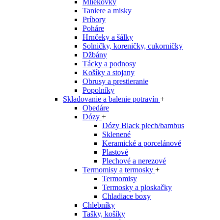
Mliekovky
Taniere a misky
Príbory
Poháre
Hrnčeky a šálky
Solničky, koreničky, cukorničky
Džbány
Tácky a podnosy
Košíky a stojany
Obrusy a prestieranie
Popolníky
Skladovanie a balenie potravín
+
Obedáre
Dózy
+
Dózy Black plech/bambus
Sklenené
Keramické a porcelánové
Plastové
Plechové a nerezové
Termomisy a termosky
+
Termomisy
Termosky a ploskačky
Chladiace boxy
Chlebníky
Tašky, košíky