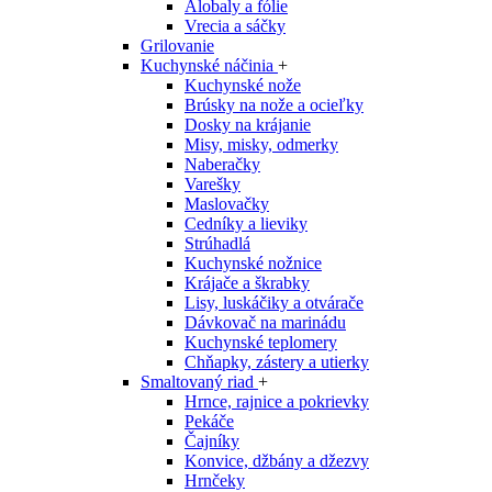
Alobaly a fólie
Vrecia a sáčky
Grilovanie
Kuchynské náčinia
+
Kuchynské nože
Brúsky na nože a ocieľky
Dosky na krájanie
Misy, misky, odmerky
Naberačky
Varešky
Maslovačky
Cedníky a lieviky
Strúhadlá
Kuchynské nožnice
Krájače a škrabky
Lisy, luskáčiky a otvárače
Dávkovač na marinádu
Kuchynské teplomery
Chňapky, zástery a utierky
Smaltovaný riad
+
Hrnce, rajnice a pokrievky
Pekáče
Čajníky
Konvice, džbány a džezvy
Hrnčeky