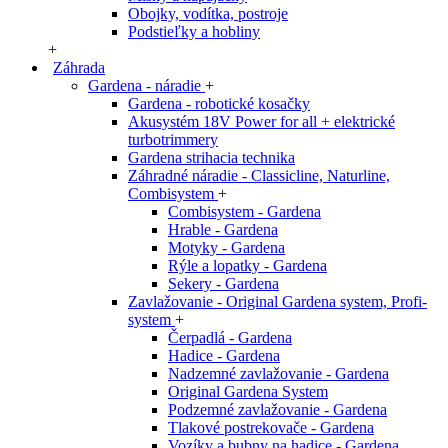
Obojky, vodítka, postroje
Podstieľky a hobliny
+
Záhrada
Gardena - náradie
+
Gardena - robotické kosačky
Akusystém 18V Power for all + elektrické
turbotrimmery
Gardena strihacia technika
Záhradné náradie - Classicline, Naturline,
Combisystem
+
Combisystem - Gardena
Hrable - Gardena
Motyky - Gardena
Rýle a lopatky - Gardena
Sekery - Gardena
Zavlažovanie - Original Gardena system, Profi-
system
+
Čerpadlá - Gardena
Hadice - Gardena
Nadzemné zavlažovanie - Gardena
Original Gardena System
Podzemné zavlažovanie - Gardena
Tlakové postrekovače - Gardena
Vozíky a bubny na hadice - Gardena