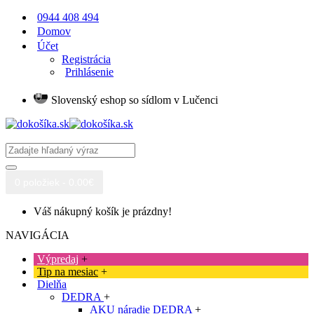
0944 408 494
Domov
Účet
Registrácia
Prihlásenie
Slovenský eshop so sídlom v Lučenci
0 položiek - 0.00€
Váš nákupný košík je prázdny!
NAVIGÁCIA
Výpredaj
+
Tip na mesiac
+
Dielňa
DEDRA
+
AKU náradie DEDRA
+