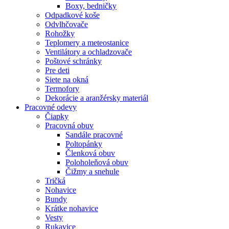
Boxy, bedničky
Odpadkové koše
Odvlhčovače
Rohožky
Teplomery a meteostanice
Ventilátory a ochladzovače
Poštové schránky
Pre deti
Siete na okná
Termofory
Dekorácie a aranžérsky materiál
Pracovné odevy
Čiapky
Pracovná obuv
Sandále pracovné
Poltopánky
Členková obuv
Poloholeňová obuv
Čižmy a snehule
Tričká
Nohavice
Bundy
Krátke nohavice
Vesty
Rukavice