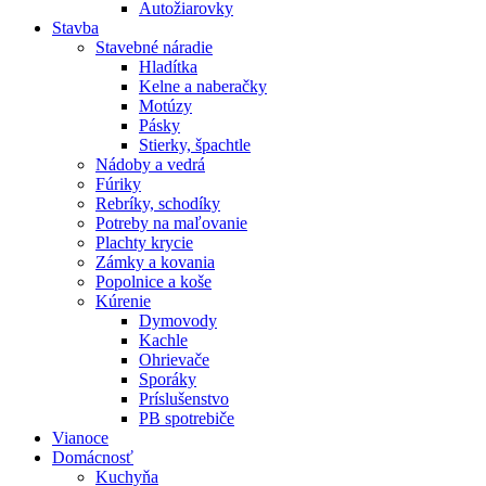
Autožiarovky
Stavba
Stavebné náradie
Hladítka
Kelne a naberačky
Motúzy
Pásky
Stierky, špachtle
Nádoby a vedrá
Fúriky
Rebríky, schodíky
Potreby na maľovanie
Plachty krycie
Zámky a kovania
Popolnice a koše
Kúrenie
Dymovody
Kachle
Ohrievače
Sporáky
Príslušenstvo
PB spotrebiče
Vianoce
Domácnosť
Kuchyňa