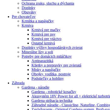
Ochrana zraku, sluchu a dýchania
Doplnky
Obuváky
Pre chovateľov
Krmítka a napájačky
Krmiva
Krmivá pre mačky
Krmivá pre psy
Krmivá pre vtáctvo
Ostatné krmivá
Doplnky výživy hospodárskych zvierat
Minerálne lízy a soli
Potreby pre domácich miláčikov
Antiparazitiká
Klietky a prepravky pre zvieratá
Misky a napájačky
Obojky, vodítka, postroje
Podstieľky a hobliny
Záhrada
Gardena - náradie
Gardena - robotické kosačky
Akusystém 18V Power for all + elektrické turbot
Gardena strihacia technika
Záhradné náradie - Classicline, Naturline, Combis
Zavlažovanie - Original Gardena system, Profi-sy