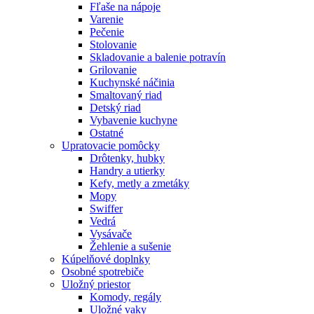
Fľaše na nápoje
Varenie
Pečenie
Stolovanie
Skladovanie a balenie potravín
Grilovanie
Kuchynské náčinia
Smaltovaný riad
Detský riad
Vybavenie kuchyne
Ostatné
Upratovacie pomôcky
Drôtenky, hubky
Handry a utierky
Kefy, metly a zmetáky
Mopy
Swiffer
Vedrá
Vysávače
Žehlenie a sušenie
Kúpelňové doplnky
Osobné spotrebiče
Uložný priestor
Komody, regály
Uložné vaky