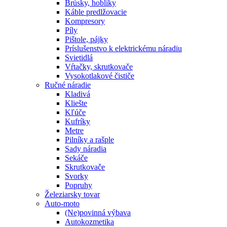
Brúsky, hoblíky
Káble predlžovacie
Kompresory
Píly
Pištole, pájky
Príslušenstvo k elektrickému náradiu
Svietidlá
Vŕtačky, skrutkovače
Vysokotlakové čističe
Ručné náradie
Kladivá
Kliešte
Kľúče
Kufríky
Metre
Pilníky a rašple
Sady náradia
Sekáče
Skrutkovače
Svorky
Popruhy
Železiarsky tovar
Auto-moto
(Ne)povinná výbava
Autokozmetika