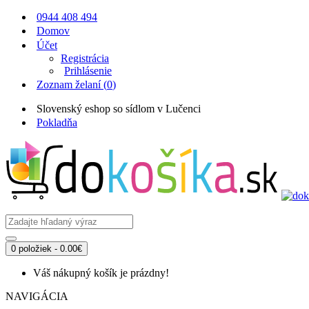
0944 408 494
Domov
Účet
Registrácia
Prihlásenie
Zoznam želaní (
0
)
Slovenský eshop so sídlom v Lučenci
Pokladňa
0 položiek - 0.00€
Váš nákupný košík je prázdny!
NAVIGÁCIA