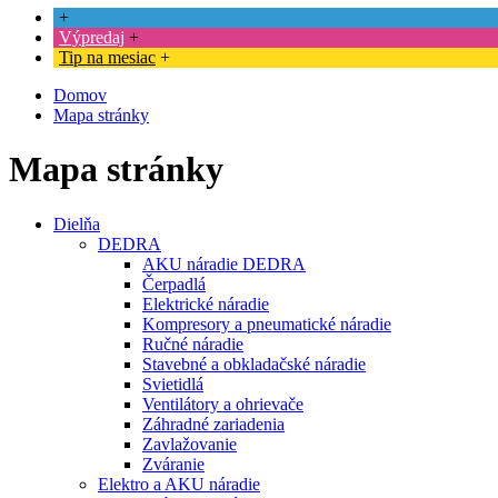
+
Výpredaj
+
Tip na mesiac
+
Domov
Mapa stránky
Mapa stránky
Dielňa
DEDRA
AKU náradie DEDRA
Čerpadlá
Elektrické náradie
Kompresory a pneumatické náradie
Ručné náradie
Stavebné a obkladačské náradie
Svietidlá
Ventilátory a ohrievače
Záhradné zariadenia
Zavlažovanie
Zváranie
Elektro a AKU náradie