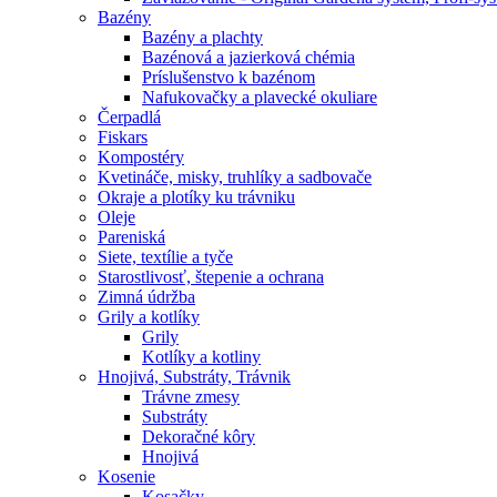
Bazény
Bazény a plachty
Bazénová a jazierková chémia
Príslušenstvo k bazénom
Nafukovačky a plavecké okuliare
Čerpadlá
Fiskars
Kompostéry
Kvetináče, misky, truhlíky a sadbovače
Okraje a plotíky ku trávniku
Oleje
Pareniská
Siete, textílie a tyče
Starostlivosť, štepenie a ochrana
Zimná údržba
Grily a kotlíky
Grily
Kotlíky a kotliny
Hnojivá, Substráty, Trávnik
Trávne zmesy
Substráty
Dekoračné kôry
Hnojivá
Kosenie
Kosačky