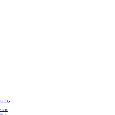
rimmery
ystem
stem