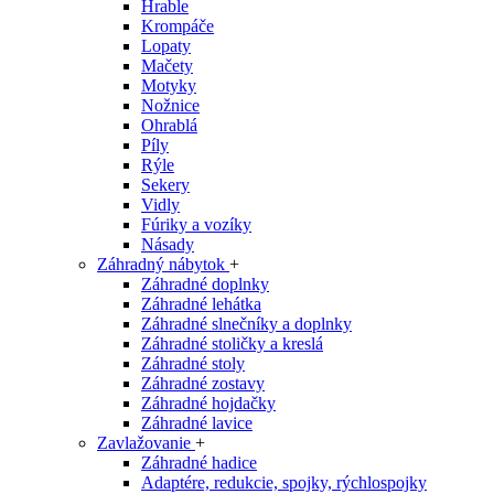
Hrable
Krompáče
Lopaty
Mačety
Motyky
Nožnice
Ohrablá
Píly
Rýle
Sekery
Vidly
Fúriky a vozíky
Násady
Záhradný nábytok
+
Záhradné doplnky
Záhradné lehátka
Záhradné slnečníky a doplnky
Záhradné stoličky a kreslá
Záhradné stoly
Záhradné zostavy
Záhradné hojdačky
Záhradné lavice
Zavlažovanie
+
Záhradné hadice
Adaptére, redukcie, spojky, rýchlospojky