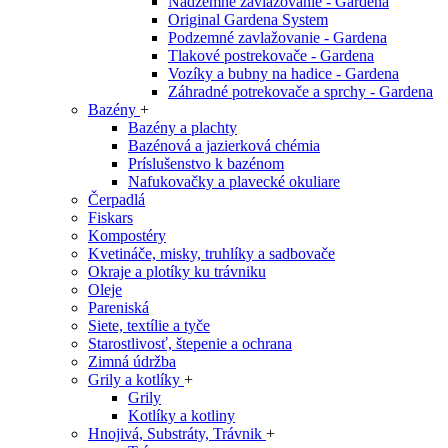
Nadzemné zavlažovanie - Gardena
Original Gardena System
Podzemné zavlažovanie - Gardena
Tlakové postrekovače - Gardena
Vozíky a bubny na hadice - Gardena
Záhradné potrekovače a sprchy - Gardena
Bazény
+
Bazény a plachty
Bazénová a jazierková chémia
Príslušenstvo k bazénom
Nafukovačky a plavecké okuliare
Čerpadlá
Fiskars
Kompostéry
Kvetináče, misky, truhlíky a sadbovače
Okraje a plotíky ku trávniku
Oleje
Pareniská
Siete, textílie a tyče
Starostlivosť, štepenie a ochrana
Zimná údržba
Grily a kotlíky
+
Grily
Kotlíky a kotliny
Hnojivá, Substráty, Trávnik
+