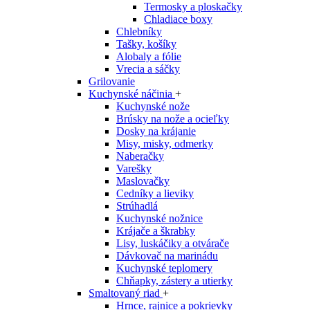
Termosky a ploskačky
Chladiace boxy
Chlebníky
Tašky, košíky
Alobaly a fólie
Vrecia a sáčky
Grilovanie
Kuchynské náčinia
+
Kuchynské nože
Brúsky na nože a ocieľky
Dosky na krájanie
Misy, misky, odmerky
Naberačky
Varešky
Maslovačky
Cedníky a lieviky
Strúhadlá
Kuchynské nožnice
Krájače a škrabky
Lisy, luskáčiky a otvárače
Dávkovač na marinádu
Kuchynské teplomery
Chňapky, zástery a utierky
Smaltovaný riad
+
Hrnce, rajnice a pokrievky