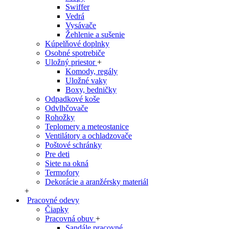
Swiffer
Vedrá
Vysávače
Žehlenie a sušenie
Kúpelňové doplnky
Osobné spotrebiče
Uložný priestor
+
Komody, regály
Uložné vaky
Boxy, bedničky
Odpadkové koše
Odvlhčovače
Rohožky
Teplomery a meteostanice
Ventilátory a ochladzovače
Poštové schránky
Pre deti
Siete na okná
Termofory
Dekorácie a aranžérsky materiál
+
Pracovné odevy
Čiapky
Pracovná obuv
+
Sandále pracovné