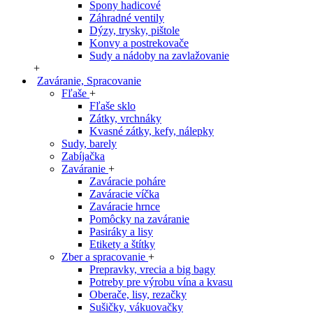
Spony hadicové
Záhradné ventily
Dýzy, trysky, pištole
Konvy a postrekovače
Sudy a nádoby na zavlažovanie
+
Zaváranie, Spracovanie
Fľaše
+
Fľaše sklo
Zátky, vrchnáky
Kvasné zátky, kefy, nálepky
Sudy, barely
Zabíjačka
Zaváranie
+
Zaváracie poháre
Zaváracie víčka
Zaváracie hrnce
Pomôcky na zaváranie
Pasiráky a lisy
Etikety a štítky
Zber a spracovanie
+
Prepravky, vrecia a big bagy
Potreby pre výrobu vína a kvasu
Oberače, lisy, rezačky
Sušičky, vákuovačky