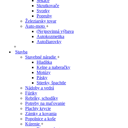
Sekáče
Skrutkovače
Svorky
Popruhy
Železiarsky tovar
Auto-moto
+
(Ne)povinná výbava
Autokozmetika
Autožiarovky
+
Stavba
Stavebné náradie
+
Hladítka
Kelne a naberačky
Motúzy
Pásky
Stierky, špachtle
Nádoby a vedrá
Fúriky
Rebríky, schodíky
Potreby na maľovanie
Plachty krycie
Zámky a kovania
Popolnice a koše
Kúrenie
+