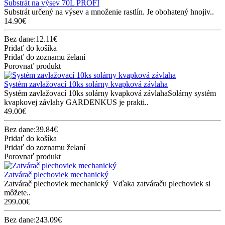
Substrát na výsev 70L PROFI
Substrát určený na výsev a množenie rastlín. Je obohatený hnojiv..
14.90€
Bez dane:12.11€
Pridať do košíka
Pridať do zoznamu želaní
Porovnať produkt
Systém zavlažovací 10ks solárny kvapková závlaha
Systém zavlažovací 10ks solárny kvapková závlahaSolárny systém
kvapkovej závlahy GARDENKUS je prakti..
49.00€
Bez dane:39.84€
Pridať do košíka
Pridať do zoznamu želaní
Porovnať produkt
Zatvárač plechoviek mechanický
Zatvárač plechoviek mechanický Vďaka zatváraču plechoviek si
môžete..
299.00€
Bez dane:243.09€