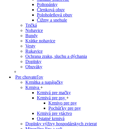
Poltopánky
Členková obuv
Poloholeňová obuv
Čižmy a snehule
Tričká
Nohavice
Bundy
Krátke nohavice
Vesty
Rukavice
Ochrana zraku, sluchu a dýchania
Doplnky
Obuváky
+
Pre chovateľov
Krmítka a napájačky
Krmiva
+
Krmivá pre mačky
Krmivá pre psy
+
Krmivo pre psy
Pochúťky pre psy
Krmivá pre vtáctvo
Ostatné krmivá
Doplnky výživy hospodárskych zvierat
Minerálne lízy a soli