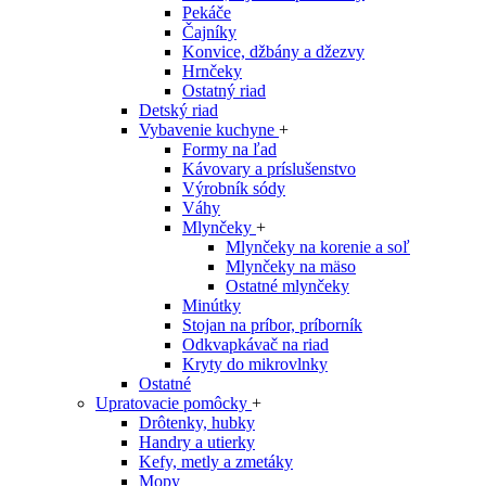
Pekáče
Čajníky
Konvice, džbány a džezvy
Hrnčeky
Ostatný riad
Detský riad
Vybavenie kuchyne
+
Formy na ľad
Kávovary a príslušenstvo
Výrobník sódy
Váhy
Mlynčeky
+
Mlynčeky na korenie a soľ
Mlynčeky na mäso
Ostatné mlynčeky
Minútky
Stojan na príbor, príborník
Odkvapkávač na riad
Kryty do mikrovlnky
Ostatné
Upratovacie pomôcky
+
Drôtenky, hubky
Handry a utierky
Kefy, metly a zmetáky
Mopy