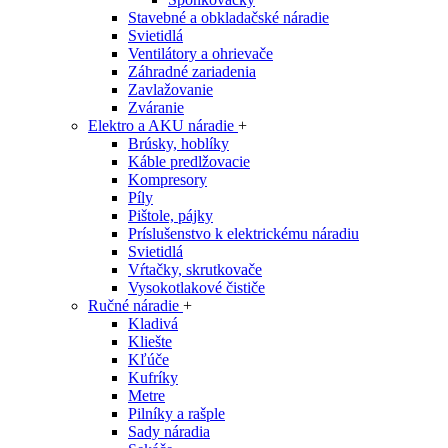
Stavebné a obkladačské náradie
Svietidlá
Ventilátory a ohrievače
Záhradné zariadenia
Zavlažovanie
Zváranie
Elektro a AKU náradie
+
Brúsky, hoblíky
Káble predlžovacie
Kompresory
Píly
Pištole, pájky
Príslušenstvo k elektrickému náradiu
Svietidlá
Vŕtačky, skrutkovače
Vysokotlakové čističe
Ručné náradie
+
Kladivá
Kliešte
Kľúče
Kufríky
Metre
Pilníky a rašple
Sady náradia