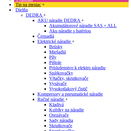
Tip na mesiac
+
Dielňa
DEDRA
+
AKU náradie DEDRA
+
Akumulátorové náradie SAS + ALL
Aku náradie s batériou
Čerpadlá
Elektrické náradie
+
Brúsky
Miešadlá
Píly
Pištole
Príslušenstvo k elektro náradiu
Spájkovačky
Vŕtačky, skrutkovače
Vysávače
Vysokotlakový čistič
Kompresory a pneumatické náradie
Ručné náradie
+
Kladivá
Kufríky na náradie
Orezávače
Sady náradia
Skrutkovače
Sponkovačky