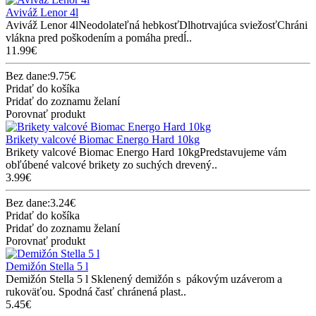
Aviváž Lenor 4l
Aviváž Lenor 4lNeodolateľná hebkosťDlhotrvajúca sviežosťChráni
vlákna pred poškodením a pomáha predĺ..
11.99€
Bez dane:9.75€
Pridať do košíka
Pridať do zoznamu želaní
Porovnať produkt
Brikety valcové Biomac Energo Hard 10kg
Brikety valcové Biomac Energo Hard 10kgPredstavujeme vám
obľúbené valcové brikety zo suchých drevený..
3.99€
Bez dane:3.24€
Pridať do košíka
Pridať do zoznamu želaní
Porovnať produkt
Demižón Stella 5 l
Demižón Stella 5 l Sklenený demižón s pákovým uzáverom a
rukoväťou. Spodná časť chránená plast..
5.45€