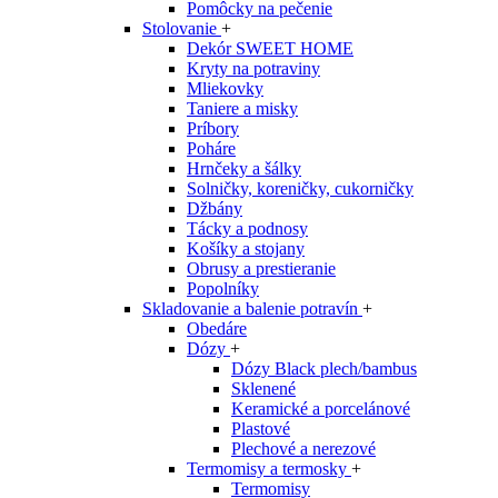
Pomôcky na pečenie
Stolovanie
+
Dekór SWEET HOME
Kryty na potraviny
Mliekovky
Taniere a misky
Príbory
Poháre
Hrnčeky a šálky
Solničky, koreničky, cukorničky
Džbány
Tácky a podnosy
Košíky a stojany
Obrusy a prestieranie
Popolníky
Skladovanie a balenie potravín
+
Obedáre
Dózy
+
Dózy Black plech/bambus
Sklenené
Keramické a porcelánové
Plastové
Plechové a nerezové
Termomisy a termosky
+
Termomisy