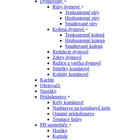
Dymovody
+
Rúry dymové
+
Tenkostenné rúry
Hrubostenné rúry
Smaltované rúry
Kolená dymové
+
Tenkostenné kolená
Hrubostenné kolená
Smaltované kolená
Redukcie dymové
Zdery dymové
Ružice a viečka dymové
Striešky komínové
Kohúty komínové
Kachle
Ohrievače
Sporáky
Príslušenstvo
+
Kefy komínové
Nadstavce na komínovú kefu
Ostatné príslušenstvo
Tesniace šnúry
PB spotrebiče
+
Horáky
Kartuše