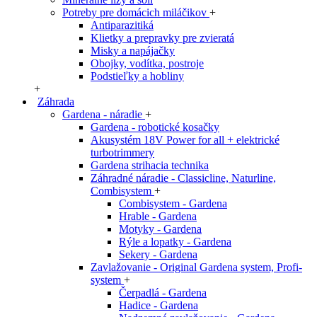
Potreby pre domácich miláčikov
+
Antiparazitiká
Klietky a prepravky pre zvieratá
Misky a napájačky
Obojky, vodítka, postroje
Podstieľky a hobliny
+
Záhrada
Gardena - náradie
+
Gardena - robotické kosačky
Akusystém 18V Power for all + elektrické
turbotrimmery
Gardena strihacia technika
Záhradné náradie - Classicline, Naturline,
Combisystem
+
Combisystem - Gardena
Hrable - Gardena
Motyky - Gardena
Rýle a lopatky - Gardena
Sekery - Gardena
Zavlažovanie - Original Gardena system, Profi-
system
+
Čerpadlá - Gardena
Hadice - Gardena