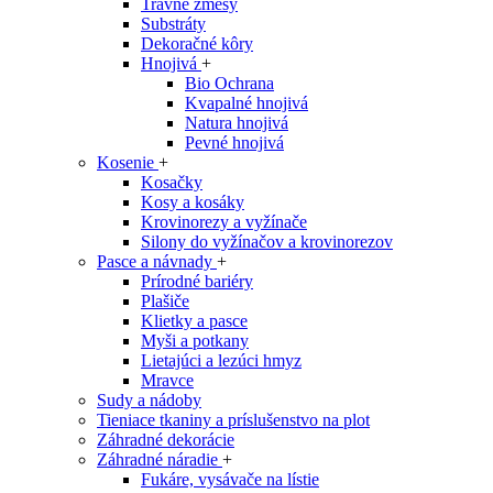
Trávne zmesy
Substráty
Dekoračné kôry
Hnojivá
+
Bio Ochrana
Kvapalné hnojivá
Natura hnojivá
Pevné hnojivá
Kosenie
+
Kosačky
Kosy a kosáky
Krovinorezy a vyžínače
Silony do vyžínačov a krovinorezov
Pasce a návnady
+
Prírodné bariéry
Plašiče
Klietky a pasce
Myši a potkany
Lietajúci a lezúci hmyz
Mravce
Sudy a nádoby
Tieniace tkaniny a príslušenstvo na plot
Záhradné dekorácie
Záhradné náradie
+
Fukáre, vysávače na lístie