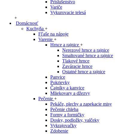
Príslušenstvo
Variče
Vykurovacie telesá
+
Domácnosť
Kuchyňa
+
Fľaše na nápoje
Varenie
+
Hrnce a rajnice
+
Nerezové hrnce a rajnice
Smaltované hrnce a rajnice
Tlakové hrnce
Zaváracie hrnce
Ostatné hrnce a rajnice
Panvice
Pokrievky
Čajníky a kanvice
Mliekovary a džezvy
Pečenie
+
Pekáče, plechy a zapekacie misy
Pečenie chleba
Formy a formičky
Dosky, podložky, valčeky
Vykrajovačky
Zdobenie