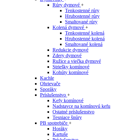
Rúry dymové
+
Tenkostenné rúry
Hrubostenné rúry
Smaltované rúry
Kolená dymové
+
Tenkostenné kolená
Hrubostenné kolená
Smaltované kolená
Redukcie dymové
Zdery dymové
Ružice a viečka dymové
Striešky komínové
Kohúty komínové
Kachle
Ohrievače
Sporáky
Príslušenstvo
+
Kefy komínové
Nadstavce na komínovú kefu
Ostatné príslušenstvo
Tesniace šnúry
PB spotrebiče
+
Horáky
Kartuše
Príslušenstvo