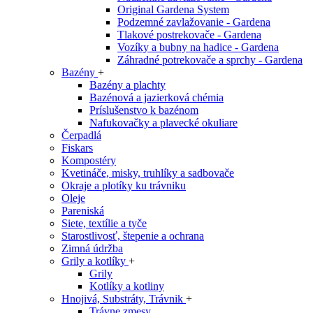
Original Gardena System
Podzemné zavlažovanie - Gardena
Tlakové postrekovače - Gardena
Vozíky a bubny na hadice - Gardena
Záhradné potrekovače a sprchy - Gardena
Bazény
+
Bazény a plachty
Bazénová a jazierková chémia
Príslušenstvo k bazénom
Nafukovačky a plavecké okuliare
Čerpadlá
Fiskars
Kompostéry
Kvetináče, misky, truhlíky a sadbovače
Okraje a plotíky ku trávniku
Oleje
Pareniská
Siete, textílie a tyče
Starostlivosť, štepenie a ochrana
Zimná údržba
Grily a kotlíky
+
Grily
Kotlíky a kotliny
Hnojivá, Substráty, Trávnik
+
Trávne zmesy