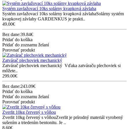
Systém zavlažovací 10ks solárny kvapková závlaha
Systém zavlažovací 10ks solárny kvapková závlahaSolárny systém
kvapkovej závlahy GARDENKUS je prakti..
49.00€
Bez dane:39.84€
Pridať do košíka
Pridať do zoznamu želaní
Porovnať produkt
Zatvárač plechoviek mechanický
Zatvárač plechoviek mechanický Vďaka zatváraču plechoviek si
môžete..
299.00€
Bez dane:243.09€
Pridať do košíka
Pridať do zoznamu želaní
Porovnať produkt
Zverlit 10kg červený s vôňou
Zverlit 10kg červený s vôňouZverlit je prírodný materiál vyrobený
sušením a triedením bentonitu. Je ..
8.60€