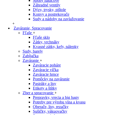
Spony hadicové
Záhradné ventily
Dýzy, trysky, pištole
Konvy a postrekovače
Sudy a nádoby na zavlažovanie
+
Zaváranie, Spracovanie
Fľaše
+
Fľaše sklo
Zátky, vrchnáky
Kvasné zátky, kefy, nálepky
Sudy, barely
Zabíjačka
Zaváranie
+
Zaváracie poháre
Zaváracie víčka
Zaváracie hrnce
Pomôcky na zaváranie
Pasiráky a lisy
Etikety a štítky
Zber a spracovanie
+
Prepravky, vrecia a big bagy
Potreby pre výrobu vína a kvasu
Oberače, lisy, rezačky
Sušičky, vákuovačky