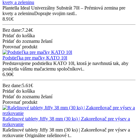
kvety a zeleninu
Plantella Ideal Univerzálny Substrát 70l – Prémiová zemina pre
kvety a zeleninuDoprajte svojim rastl..
8.91€
Bez dane:7.24€
Pridať do košíka
Pridať do zoznamu želaní
Porovnať produkt
Podstieľka pre mačky KATO 10l
Predstavujeme podstielku KATO 10l, ktorá je navrhnutá tak, aby
poskytla vášmu mačaciemu spoločníkovi..
6.90€
Bez dane:5.61€
Pridať do košíka
Pridať do zoznamu želaní
Porovnať produkt
Rašelinové tablety Jiffy 38 mm (30 ks) | Zakoreňovač pre výsev a
rezkovanie
Rašelinové tablety Jiffy 38 mm (30 ks) | Zakoreňovač pre výsev a
rezkovanie Originálne rašelinové t..