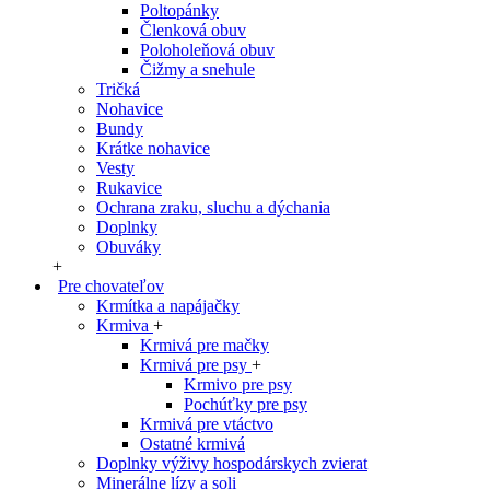
Poltopánky
Členková obuv
Poloholeňová obuv
Čižmy a snehule
Tričká
Nohavice
Bundy
Krátke nohavice
Vesty
Rukavice
Ochrana zraku, sluchu a dýchania
Doplnky
Obuváky
+
Pre chovateľov
Krmítka a napájačky
Krmiva
+
Krmivá pre mačky
Krmivá pre psy
+
Krmivo pre psy
Pochúťky pre psy
Krmivá pre vtáctvo
Ostatné krmivá
Doplnky výživy hospodárskych zvierat
Minerálne lízy a soli