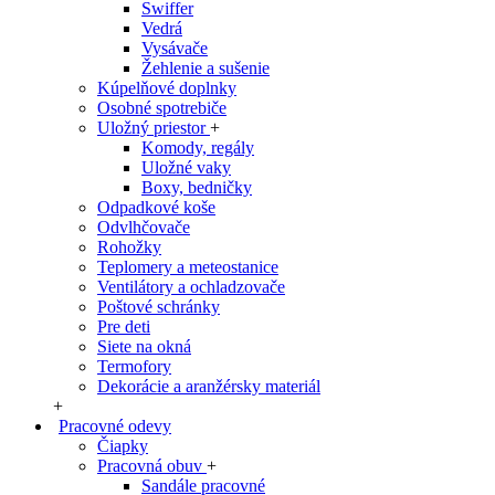
Swiffer
Vedrá
Vysávače
Žehlenie a sušenie
Kúpelňové doplnky
Osobné spotrebiče
Uložný priestor
+
Komody, regály
Uložné vaky
Boxy, bedničky
Odpadkové koše
Odvlhčovače
Rohožky
Teplomery a meteostanice
Ventilátory a ochladzovače
Poštové schránky
Pre deti
Siete na okná
Termofory
Dekorácie a aranžérsky materiál
+
Pracovné odevy
Čiapky
Pracovná obuv
+
Sandále pracovné