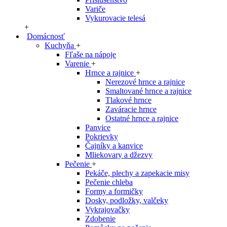
Variče
Vykurovacie telesá
+
Domácnosť
Kuchyňa
+
Fľaše na nápoje
Varenie
+
Hrnce a rajnice
+
Nerezové hrnce a rajnice
Smaltované hrnce a rajnice
Tlakové hrnce
Zaváracie hrnce
Ostatné hrnce a rajnice
Panvice
Pokrievky
Čajníky a kanvice
Mliekovary a džezvy
Pečenie
+
Pekáče, plechy a zapekacie misy
Pečenie chleba
Formy a formičky
Dosky, podložky, valčeky
Vykrajovačky
Zdobenie