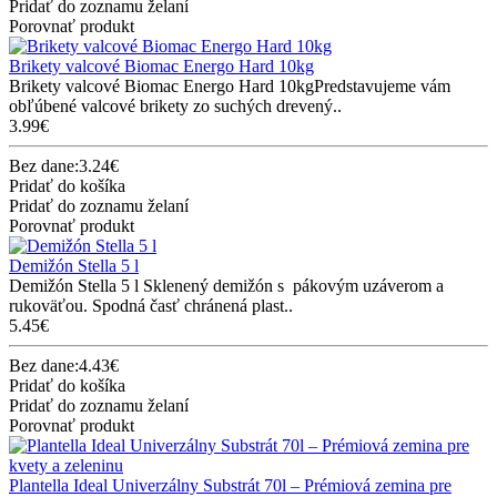
Pridať do zoznamu želaní
Porovnať produkt
Brikety valcové Biomac Energo Hard 10kg
Brikety valcové Biomac Energo Hard 10kgPredstavujeme vám
obľúbené valcové brikety zo suchých drevený..
3.99€
Bez dane:3.24€
Pridať do košíka
Pridať do zoznamu želaní
Porovnať produkt
Demižón Stella 5 l
Demižón Stella 5 l Sklenený demižón s pákovým uzáverom a
rukoväťou. Spodná časť chránená plast..
5.45€
Bez dane:4.43€
Pridať do košíka
Pridať do zoznamu želaní
Porovnať produkt
Plantella Ideal Univerzálny Substrát 70l – Prémiová zemina pre