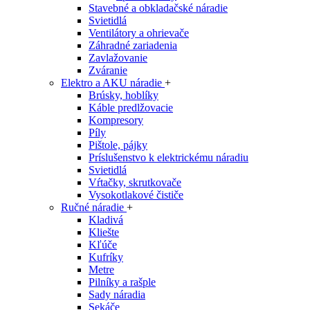
Stavebné a obkladačské náradie
Svietidlá
Ventilátory a ohrievače
Záhradné zariadenia
Zavlažovanie
Zváranie
Elektro a AKU náradie
+
Brúsky, hoblíky
Káble predlžovacie
Kompresory
Píly
Pištole, pájky
Príslušenstvo k elektrickému náradiu
Svietidlá
Vŕtačky, skrutkovače
Vysokotlakové čističe
Ručné náradie
+
Kladivá
Kliešte
Kľúče
Kufríky
Metre
Pilníky a rašple
Sady náradia
Sekáče