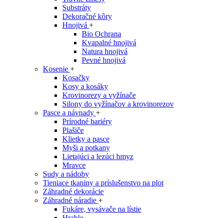
Substráty
Dekoračné kôry
Hnojivá
+
Bio Ochrana
Kvapalné hnojivá
Natura hnojivá
Pevné hnojivá
Kosenie
+
Kosačky
Kosy a kosáky
Krovinorezy a vyžínače
Silony do vyžínačov a krovinorezov
Pasce a návnady
+
Prírodné bariéry
Plašiče
Klietky a pasce
Myši a potkany
Lietajúci a lezúci hmyz
Mravce
Sudy a nádoby
Tieniace tkaniny a príslušenstvo na plot
Záhradné dekorácie
Záhradné náradie
+
Fukáre, vysávače na lístie
Hrable