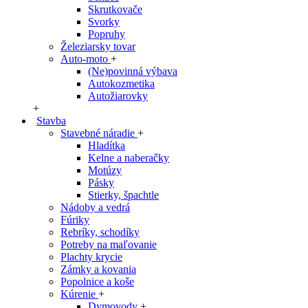
Skrutkovače
Svorky
Popruhy
Železiarsky tovar
Auto-moto
+
(Ne)povinná výbava
Autokozmetika
Autožiarovky
+
Stavba
Stavebné náradie
+
Hladítka
Kelne a naberačky
Motúzy
Pásky
Stierky, špachtle
Nádoby a vedrá
Fúriky
Rebríky, schodíky
Potreby na maľovanie
Plachty krycie
Zámky a kovania
Popolnice a koše
Kúrenie
+
Dymovody
+