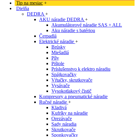
Tip na mesiac
+
Dielňa
DEDRA
+
AKU náradie DEDRA
+
Akumulátorové náradie SAS + ALL
Aku náradie s batériou
Čerpadlá
Elektrické náradie
+
Brúsky
Miešadlá
Píly
Pištole
Príslušenstvo k elektro náradiu
Spájkovačky
Vŕtačky, skrutkovače
Vysávače
Vysokotlakový čistič
Kompresory a pneumatické náradie
Ručné náradie
+
Kladivá
Kufríky na náradie
Orezávače
Sady náradia
Skrutkovače
Sponkovačky