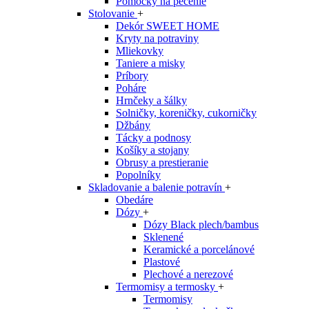
Pomôcky na pečenie
Stolovanie
+
Dekór SWEET HOME
Kryty na potraviny
Mliekovky
Taniere a misky
Príbory
Poháre
Hrnčeky a šálky
Solničky, koreničky, cukorničky
Džbány
Tácky a podnosy
Košíky a stojany
Obrusy a prestieranie
Popolníky
Skladovanie a balenie potravín
+
Obedáre
Dózy
+
Dózy Black plech/bambus
Sklenené
Keramické a porcelánové
Plastové
Plechové a nerezové
Termomisy a termosky
+
Termomisy