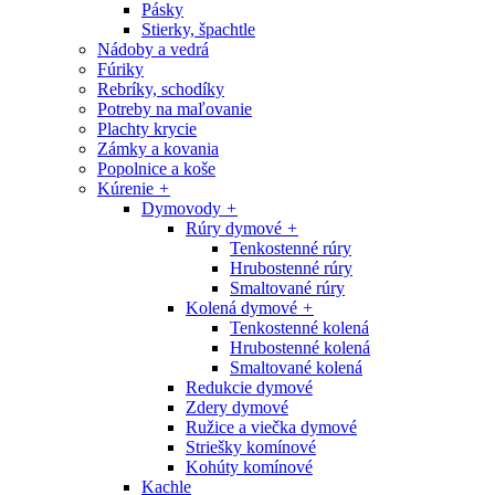
Pásky
Stierky, špachtle
Nádoby a vedrá
Fúriky
Rebríky, schodíky
Potreby na maľovanie
Plachty krycie
Zámky a kovania
Popolnice a koše
Kúrenie
+
Dymovody
+
Rúry dymové
+
Tenkostenné rúry
Hrubostenné rúry
Smaltované rúry
Kolená dymové
+
Tenkostenné kolená
Hrubostenné kolená
Smaltované kolená
Redukcie dymové
Zdery dymové
Ružice a viečka dymové
Striešky komínové
Kohúty komínové
Kachle