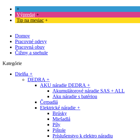
+
Výpredaj
+
Tip na mesiac
+
Domov
Pracovné odevy
Pracovná obuv
Čižmy a snehule
Kategórie
Dielňa
+
DEDRA
+
AKU náradie DEDRA
+
Akumulátorové náradie SAS + ALL
Aku náradie s batériou
Čerpadlá
Elektrické náradie
+
Brúsky
Miešadlá
Píly
Pištole
Príslušenstvo k elektro náradiu