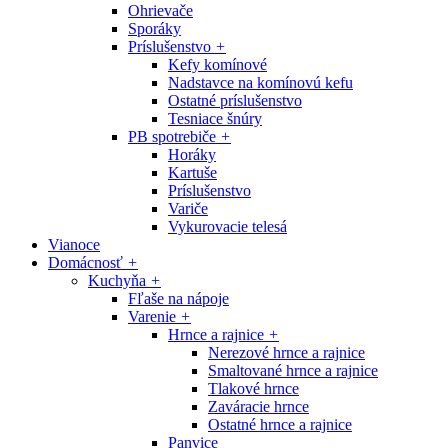
Ohrievače
Sporáky
Príslušenstvo
+
Kefy komínové
Nadstavce na komínovú kefu
Ostatné príslušenstvo
Tesniace šnúry
PB spotrebiče
+
Horáky
Kartuše
Príslušenstvo
Variče
Vykurovacie telesá
Vianoce
Domácnosť
+
Kuchyňa
+
Fľaše na nápoje
Varenie
+
Hrnce a rajnice
+
Nerezové hrnce a rajnice
Smaltované hrnce a rajnice
Tlakové hrnce
Zaváracie hrnce
Ostatné hrnce a rajnice
Panvice