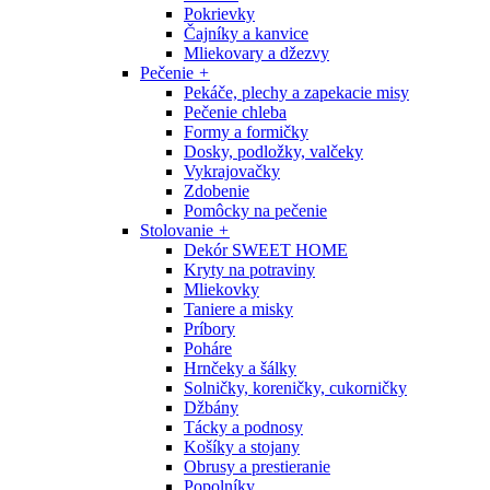
Pokrievky
Čajníky a kanvice
Mliekovary a džezvy
Pečenie
+
Pekáče, plechy a zapekacie misy
Pečenie chleba
Formy a formičky
Dosky, podložky, valčeky
Vykrajovačky
Zdobenie
Pomôcky na pečenie
Stolovanie
+
Dekór SWEET HOME
Kryty na potraviny
Mliekovky
Taniere a misky
Príbory
Poháre
Hrnčeky a šálky
Solničky, koreničky, cukorničky
Džbány
Tácky a podnosy
Košíky a stojany
Obrusy a prestieranie
Popolníky