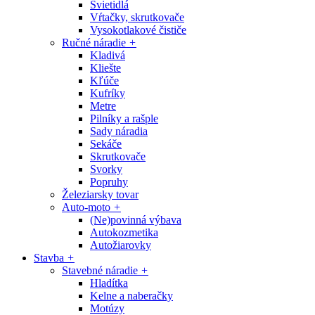
Svietidlá
Vŕtačky, skrutkovače
Vysokotlakové čističe
Ručné náradie
+
Kladivá
Kliešte
Kľúče
Kufríky
Metre
Pilníky a rašple
Sady náradia
Sekáče
Skrutkovače
Svorky
Popruhy
Železiarsky tovar
Auto-moto
+
(Ne)povinná výbava
Autokozmetika
Autožiarovky
Stavba
+
Stavebné náradie
+
Hladítka
Kelne a naberačky
Motúzy