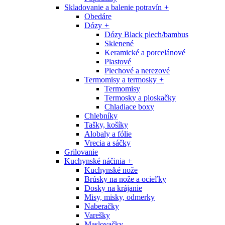
Skladovanie a balenie potravín
+
Obedáre
Dózy
+
Dózy Black plech/bambus
Sklenené
Keramické a porcelánové
Plastové
Plechové a nerezové
Termomisy a termosky
+
Termomisy
Termosky a ploskačky
Chladiace boxy
Chlebníky
Tašky, košíky
Alobaly a fólie
Vrecia a sáčky
Grilovanie
Kuchynské náčinia
+
Kuchynské nože
Brúsky na nože a ocieľky
Dosky na krájanie
Misy, misky, odmerky
Naberačky
Varešky
Maslovačky