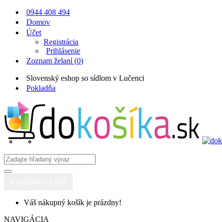
0944 408 494
Domov
Účet
Registrácia
Prihlásenie
Zoznam želaní (
0
)
Slovenský eshop so sídlom v Lučenci
Pokladňa
0 položiek - 0.00€
Váš nákupný košík je prázdny!
NAVIGÁCIA