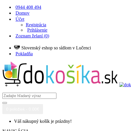
0944 408 494
Domov
Účet
Registrácia
Prihlásenie
Zoznam želaní (
0
)
Slovenský eshop so sídlom v Lučenci
Pokladňa
0 položiek - 0.00€
Váš nákupný košík je prázdny!