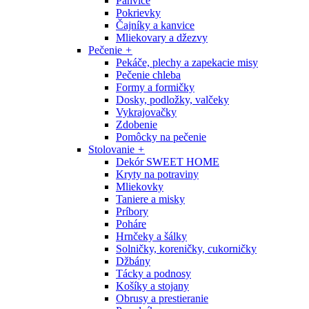
Panvice
Pokrievky
Čajníky a kanvice
Mliekovary a džezvy
Pečenie
+
Pekáče, plechy a zapekacie misy
Pečenie chleba
Formy a formičky
Dosky, podložky, valčeky
Vykrajovačky
Zdobenie
Pomôcky na pečenie
Stolovanie
+
Dekór SWEET HOME
Kryty na potraviny
Mliekovky
Taniere a misky
Príbory
Poháre
Hrnčeky a šálky
Solničky, koreničky, cukorničky
Džbány
Tácky a podnosy
Košíky a stojany
Obrusy a prestieranie