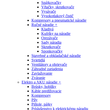
Spájkovačky
Vŕtačky, skrutkovače
Vysávače
Vysokotlakový čistič
Kompresory a pneumatické náradie
Ručné náradie
+
Kladivá
Kufríky na náradie
Orezávače
Sady náradia
Skrutkovače
Sponkovačky
Stavebné a obkladačské náradie
Svietidlá
Ventilátory a ohrievače
Záhradné zariadenia
Zavlažovanie
Zváranie
Elektro a AKU náradie
+
Brúsky, hoblíky
Káble predlžovacie
Kompresory
Píly
Pištole, pájky
Príslušenstvo k elektrickému náradiu