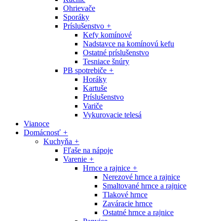
Ohrievače
Sporáky
Príslušenstvo
+
Kefy komínové
Nadstavce na komínovú kefu
Ostatné príslušenstvo
Tesniace šnúry
PB spotrebiče
+
Horáky
Kartuše
Príslušenstvo
Variče
Vykurovacie telesá
Vianoce
Domácnosť
+
Kuchyňa
+
Fľaše na nápoje
Varenie
+
Hrnce a rajnice
+
Nerezové hrnce a rajnice
Smaltované hrnce a rajnice
Tlakové hrnce
Zaváracie hrnce
Ostatné hrnce a rajnice