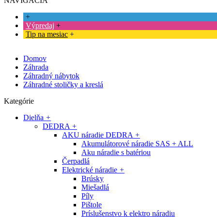
NAVIGÁCIA
+
Výpredaj
+
Tip na mesiac
+
Domov
Záhrada
Záhradný nábytok
Záhradné stoličky a kreslá
Kategórie
Dielňa
+
DEDRA
+
AKU náradie DEDRA
+
Akumulátorové náradie SAS + ALL
Aku náradie s batériou
Čerpadlá
Elektrické náradie
+
Brúsky
Miešadlá
Píly
Pištole
Príslušenstvo k elektro náradiu