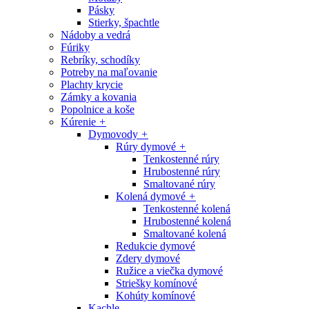
Pásky
Stierky, špachtle
Nádoby a vedrá
Fúriky
Rebríky, schodíky
Potreby na maľovanie
Plachty krycie
Zámky a kovania
Popolnice a koše
Kúrenie
+
Dymovody
+
Rúry dymové
+
Tenkostenné rúry
Hrubostenné rúry
Smaltované rúry
Kolená dymové
+
Tenkostenné kolená
Hrubostenné kolená
Smaltované kolená
Redukcie dymové
Zdery dymové
Ružice a viečka dymové
Striešky komínové
Kohúty komínové
Kachle