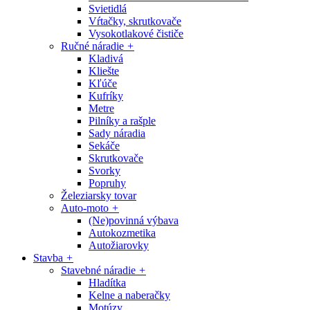
Svietidlá
Vŕtačky, skrutkovače
Vysokotlakové čističe
Ručné náradie
+
Kladivá
Kliešte
Kľúče
Kufríky
Metre
Pilníky a rašple
Sady náradia
Sekáče
Skrutkovače
Svorky
Popruhy
Železiarsky tovar
Auto-moto
+
(Ne)povinná výbava
Autokozmetika
Autožiarovky
Stavba
+
Stavebné náradie
+
Hladítka
Kelne a naberačky
Motúzy