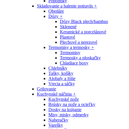
Popolníky
Skladovanie a balenie potravín
+
Obedáre
Dózy
+
Dózy Black plech/bambus
Sklenené
Keramické a porcelánové
Plastové
Plechové a nerezové
Termomisy a termosky
+
Termomisy
Termosky a ploskačky
Chladiace boxy
Chlebníky
Tašky, košíky
Alobaly a fólie
Vrecia a sáčky
Grilovanie
Kuchynské náčinia
+
Kuchynské nože
Brúsky na nože a ocieľky
Dosky na krájanie
Misy, misky, odmerky
Naberačky
Varešky