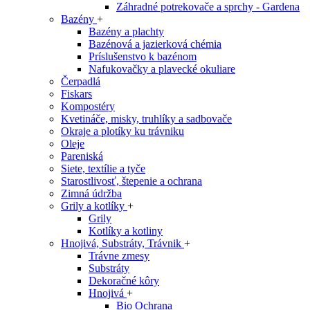
Záhradné potrekovače a sprchy - Gardena
Bazény
+
Bazény a plachty
Bazénová a jazierková chémia
Príslušenstvo k bazénom
Nafukovačky a plavecké okuliare
Čerpadlá
Fiskars
Kompostéry
Kvetináče, misky, truhlíky a sadbovače
Okraje a plotíky ku trávniku
Oleje
Pareniská
Siete, textílie a tyče
Starostlivosť, štepenie a ochrana
Zimná údržba
Grily a kotlíky
+
Grily
Kotlíky a kotliny
Hnojivá, Substráty, Trávnik
+
Trávne zmesy
Substráty
Dekoračné kôry
Hnojivá
+
Bio Ochrana