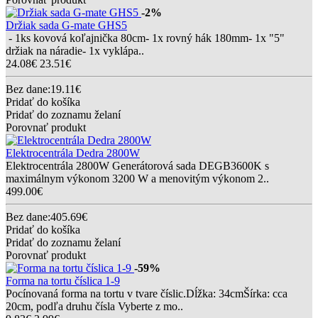
-2%
Držiak sada G-mate GHS5
- 1ks kovová koľajnička 80cm- 1x rovný hák 180mm- 1x "5"
držiak na náradie- 1x vyklápa..
24.08€
23.51€
Bez dane:19.11€
Pridať do košíka
Pridať do zoznamu želaní
Porovnať produkt
Elektrocentrála Dedra 2800W
Elektrocentrála 2800W Generátorová sada DEGB3600K s
maximálnym výkonom 3200 W a menovitým výkonom 2..
499.00€
Bez dane:405.69€
Pridať do košíka
Pridať do zoznamu želaní
Porovnať produkt
-59%
Forma na tortu číslica 1-9
Pocínovaná forma na tortu v tvare číslic.Dĺžka: 34cmŠírka: cca
20cm, podľa druhu čísla Vyberte z mo..