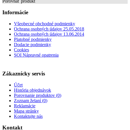
Porovnať produkt
Informácie
Všeobecné obchodné podmienky
Ochrana osobných údajov 25.05.2018
Ochrana osobných údajov 13.06.2014
Platobné podmienky
Dodacie podmienky
Cookies
SOI Nápravné opatrenia
Zákaznícky servis
Účet
História objednávok
Porovnanie produktov (
0
)
Zoznam želaní (
0
)
Reklamácie
Mapa stránky
Kontaktujte nás
Kontakt