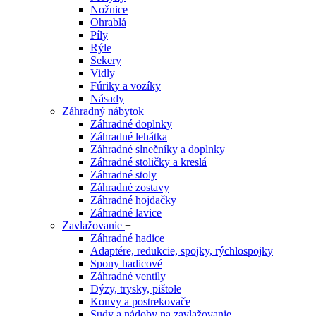
Nožnice
Ohrablá
Píly
Rýle
Sekery
Vidly
Fúriky a vozíky
Násady
Záhradný nábytok
+
Záhradné doplnky
Záhradné lehátka
Záhradné slnečníky a doplnky
Záhradné stoličky a kreslá
Záhradné stoly
Záhradné zostavy
Záhradné hojdačky
Záhradné lavice
Zavlažovanie
+
Záhradné hadice
Adaptére, redukcie, spojky, rýchlospojky
Spony hadicové
Záhradné ventily
Dýzy, trysky, pištole
Konvy a postrekovače
Sudy a nádoby na zavlažovanie