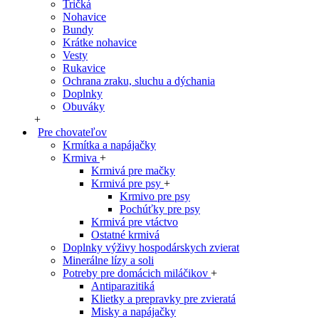
Tričká
Nohavice
Bundy
Krátke nohavice
Vesty
Rukavice
Ochrana zraku, sluchu a dýchania
Doplnky
Obuváky
+
Pre chovateľov
Krmítka a napájačky
Krmiva
+
Krmivá pre mačky
Krmivá pre psy
+
Krmivo pre psy
Pochúťky pre psy
Krmivá pre vtáctvo
Ostatné krmivá
Doplnky výživy hospodárskych zvierat
Minerálne lízy a soli
Potreby pre domácich miláčikov
+
Antiparazitiká
Klietky a prepravky pre zvieratá
Misky a napájačky