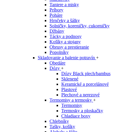
Taniere a misky
Príbory
Poháre
Hrnčeky a šálky
Solničky, koreničky, cukorničky
Džbány
Tácky a podnosy
Košíky a stojany
Obrusy a prestieranie
Popolníky
Skladovanie a balenie potravín
+
Obedáre
Dózy
+
Dózy Black plech/bambus
Sklenené
Keramické a porcelánové
Plastové
Plechové a nerezové
Termomisy a termosky
+
Termomisy
Termosky a ploskačky
Chladiace boxy
Chlebníky
Tašky, košíky
Alobaly a fólie