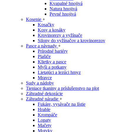
Kvapalné hnojivá
Natura hnojivá
Pevné hnojivá
Kosenie
+
Kosačky
Kosy a kosáky
Krovinorezy a vyžínače
Silony do vyžínačov a krovinorezov
Pasce a návnady
+
Prírodné bariéry
Plašiče
Klietky a pasce
Myši a potkany
Lietajúci a lezúci hmyz
Mravce
Sudy a nádoby
Tieniace tkaniny a príslušenstvo na plot
Záhradné dekorácie
Záhradné náradie
+
Fukáre, vysávače na lístie
Hrable
Krompáče
Lopaty
Mačety
Motyky