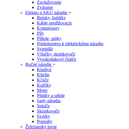
Zavlažovanie
Zváranie
Elektro a AKU náradie
+
Brúsky, hoblíky
Káble predlžovacie
Kompresory
Píly
Pištole, pájky
Príslušenstvo k elektrickému náradiu
Svietidlá
Vŕtačky, skrutkovače
Vysokotlakové čističe
Ručné náradie
+
Kladivá
Kliešte
Kľúče
Kufríky
Metre
Pilníky a rašple
Sady náradia
Sekáče
Skrutkovače
Svorky
Popruhy
Železiarsky tovar