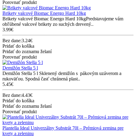
Porovnať produkt
Brikety valcové Biomac Energo Hard 10kg
Brikety valcové Biomac Energo Hard 10kgPredstavujeme vám
obľúbené valcové brikety zo suchých drevený..
3.99€
Bez dane:3.24€
Pridať do košíka
Pridať do zoznamu želaní
Porovnať produkt
Demižón Stella 5 l
Demižón Stella 5 l Sklenený demižón s pákovým uzáverom a
rukoväťou. Spodná časť chránená plast..
5.45€
Bez dane:4.43€
Pridať do košíka
Pridať do zoznamu želaní
Porovnať produkt
Plantella Ideal Univerzálny Substrát 70l – Prémiová zemina pre
kvety a zeleninu