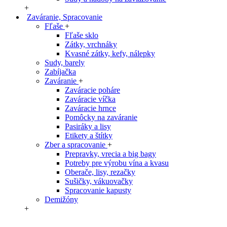
+
Zaváranie, Spracovanie
Fľaše
+
Fľaše sklo
Zátky, vrchnáky
Kvasné zátky, kefy, nálepky
Sudy, barely
Zabíjačka
Zaváranie
+
Zaváracie poháre
Zaváracie víčka
Zaváracie hrnce
Pomôcky na zaváranie
Pasiráky a lisy
Etikety a štítky
Zber a spracovanie
+
Prepravky, vrecia a big bagy
Potreby pre výrobu vína a kvasu
Oberače, lisy, rezačky
Sušičky, vákuovačky
Spracovanie kapusty
Demižóny
+