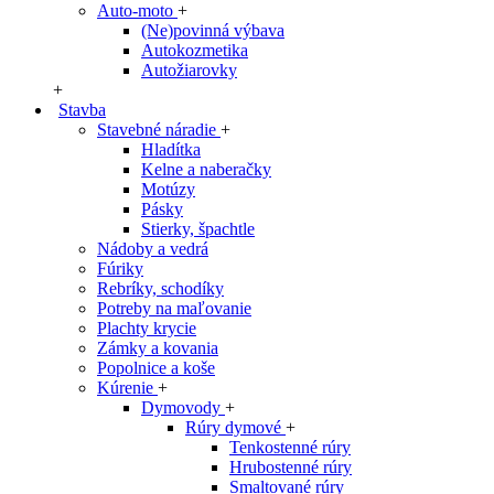
Auto-moto
+
(Ne)povinná výbava
Autokozmetika
Autožiarovky
+
Stavba
Stavebné náradie
+
Hladítka
Kelne a naberačky
Motúzy
Pásky
Stierky, špachtle
Nádoby a vedrá
Fúriky
Rebríky, schodíky
Potreby na maľovanie
Plachty krycie
Zámky a kovania
Popolnice a koše
Kúrenie
+
Dymovody
+
Rúry dymové
+
Tenkostenné rúry
Hrubostenné rúry
Smaltované rúry