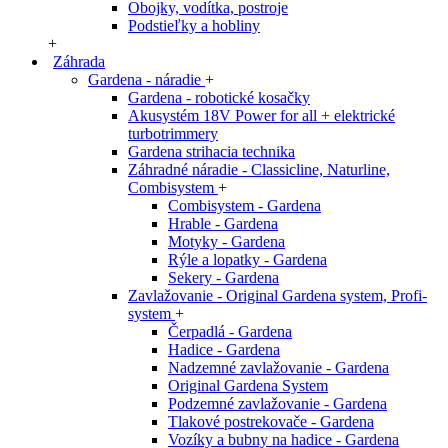
Obojky, vodítka, postroje
Podstieľky a hobliny
+
Záhrada
Gardena - náradie
+
Gardena - robotické kosačky
Akusystém 18V Power for all + elektrické
turbotrimmery
Gardena strihacia technika
Záhradné náradie - Classicline, Naturline,
Combisystem
+
Combisystem - Gardena
Hrable - Gardena
Motyky - Gardena
Rýle a lopatky - Gardena
Sekery - Gardena
Zavlažovanie - Original Gardena system, Profi-
system
+
Čerpadlá - Gardena
Hadice - Gardena
Nadzemné zavlažovanie - Gardena
Original Gardena System
Podzemné zavlažovanie - Gardena
Tlakové postrekovače - Gardena
Vozíky a bubny na hadice - Gardena