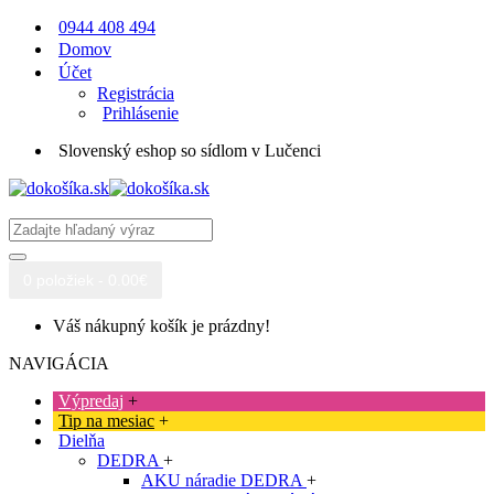
0944 408 494
Domov
Účet
Registrácia
Prihlásenie
Slovenský eshop so sídlom v Lučenci
0 položiek - 0.00€
Váš nákupný košík je prázdny!
NAVIGÁCIA
Výpredaj
+
Tip na mesiac
+
Dielňa
DEDRA
+
AKU náradie DEDRA
+