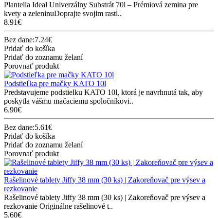
Plantella Ideal Univerzálny Substrát 70l – Prémiová zemina pre
kvety a zeleninuDoprajte svojim rastl..
8.91€
Bez dane:7.24€
Pridať do košíka
Pridať do zoznamu želaní
Porovnať produkt
Podstieľka pre mačky KATO 10l
Predstavujeme podstielku KATO 10l, ktorá je navrhnutá tak, aby
poskytla vášmu mačaciemu spoločníkovi..
6.90€
Bez dane:5.61€
Pridať do košíka
Pridať do zoznamu želaní
Porovnať produkt
Rašelinové tablety Jiffy 38 mm (30 ks) | Zakoreňovač pre výsev a
rezkovanie
Rašelinové tablety Jiffy 38 mm (30 ks) | Zakoreňovač pre výsev a
rezkovanie Originálne rašelinové t..
5.60€