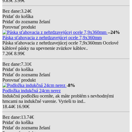
9.83€
3.99€
Bez dane:3.24€
Pridať do košíka
Pridať do zoznamu želaní
Porovnať produkt
--24%
Páska sťahovacia z nehrdzavejúcej ocele 7,9x360mm
Páska sťahovacia z nehrdzavejúcej ocele 7,9x360mm Ocelové
káblové pásky na upevnenie zväzkov káblov..
7.26€
8.99€
Bez dane:7.31€
Pridať do košíka
Pridať do zoznamu želaní
Porovnať produkt
-8%
Podložka indukčná 24cm nerez
Indukčnú podložku oceníte, ak máte problém s nevhodnými
hrncami na indukčné varenie. Vyrieši to ind..
18.44€
16.90€
Bez dane:13.74€
Pridať do košíka
Pridať do zoznamu želaní