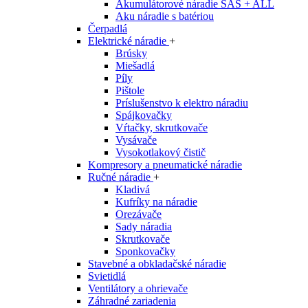
Akumulátorové náradie SAS + ALL
Aku náradie s batériou
Čerpadlá
Elektrické náradie
+
Brúsky
Miešadlá
Píly
Pištole
Príslušenstvo k elektro náradiu
Spájkovačky
Vŕtačky, skrutkovače
Vysávače
Vysokotlakový čistič
Kompresory a pneumatické náradie
Ručné náradie
+
Kladivá
Kufríky na náradie
Orezávače
Sady náradia
Skrutkovače
Sponkovačky
Stavebné a obkladačské náradie
Svietidlá
Ventilátory a ohrievače
Záhradné zariadenia