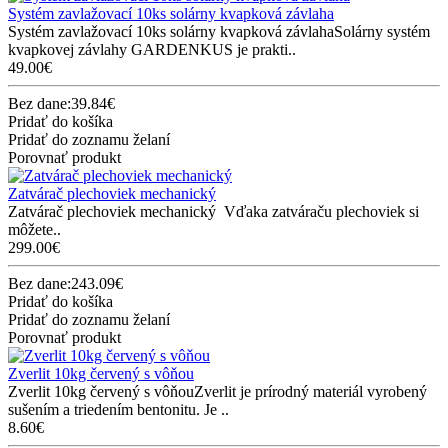
Systém zavlažovací 10ks solárny kvapková závlaha
Systém zavlažovací 10ks solárny kvapková závlahaSolárny systém
kvapkovej závlahy GARDENKUS je prakti..
49.00€
Bez dane:39.84€
Pridať do košíka
Pridať do zoznamu želaní
Porovnať produkt
Zatvárač plechoviek mechanický
Zatvárač plechoviek mechanický Vďaka zatváraču plechoviek si
môžete..
299.00€
Bez dane:243.09€
Pridať do košíka
Pridať do zoznamu želaní
Porovnať produkt
Zverlit 10kg červený s vôňou
Zverlit 10kg červený s vôňouZverlit je prírodný materiál vyrobený
sušením a triedením bentonitu. Je ..
8.60€