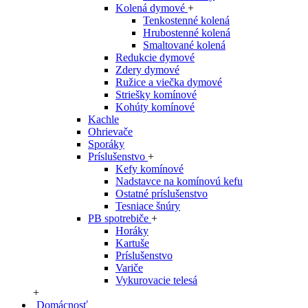
Kolená dymové
+
Tenkostenné kolená
Hrubostenné kolená
Smaltované kolená
Redukcie dymové
Zdery dymové
Ružice a viečka dymové
Striešky komínové
Kohúty komínové
Kachle
Ohrievače
Sporáky
Príslušenstvo
+
Kefy komínové
Nadstavce na komínovú kefu
Ostatné príslušenstvo
Tesniace šnúry
PB spotrebiče
+
Horáky
Kartuše
Príslušenstvo
Variče
Vykurovacie telesá
+
Domácnosť