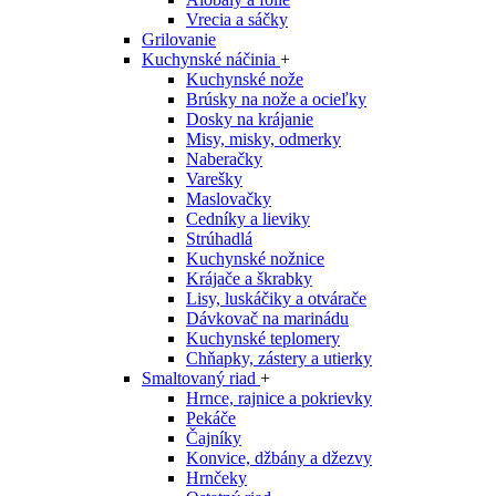
Vrecia a sáčky
Grilovanie
Kuchynské náčinia
+
Kuchynské nože
Brúsky na nože a ocieľky
Dosky na krájanie
Misy, misky, odmerky
Naberačky
Varešky
Maslovačky
Cedníky a lieviky
Strúhadlá
Kuchynské nožnice
Krájače a škrabky
Lisy, luskáčiky a otvárače
Dávkovač na marinádu
Kuchynské teplomery
Chňapky, zástery a utierky
Smaltovaný riad
+
Hrnce, rajnice a pokrievky
Pekáče
Čajníky
Konvice, džbány a džezvy
Hrnčeky