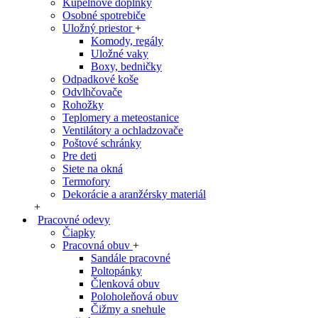
Kúpelňové doplnky
Osobné spotrebiče
Uložný priestor
+
Komody, regály
Uložné vaky
Boxy, bedničky
Odpadkové koše
Odvlhčovače
Rohožky
Teplomery a meteostanice
Ventilátory a ochladzovače
Poštové schránky
Pre deti
Siete na okná
Termofory
Dekorácie a aranžérsky materiál
+
Pracovné odevy
Čiapky
Pracovná obuv
+
Sandále pracovné
Poltopánky
Členková obuv
Poloholeňová obuv
Čižmy a snehule