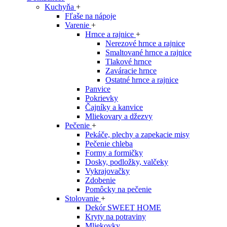
Kuchyňa
+
Fľaše na nápoje
Varenie
+
Hrnce a rajnice
+
Nerezové hrnce a rajnice
Smaltované hrnce a rajnice
Tlakové hrnce
Zaváracie hrnce
Ostatné hrnce a rajnice
Panvice
Pokrievky
Čajníky a kanvice
Mliekovary a džezvy
Pečenie
+
Pekáče, plechy a zapekacie misy
Pečenie chleba
Formy a formičky
Dosky, podložky, valčeky
Vykrajovačky
Zdobenie
Pomôcky na pečenie
Stolovanie
+
Dekór SWEET HOME
Kryty na potraviny
Mliekovky